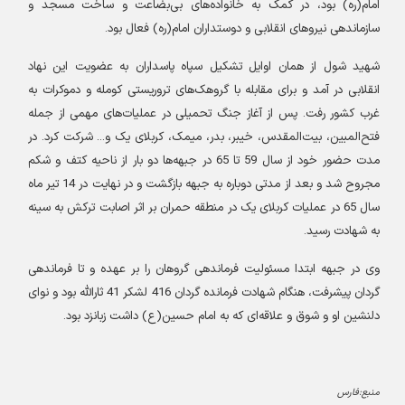
امام(ره
)
بود، در کمک به خانواده‌های بی‌بضاعت و ساخت مسجد و
سازماندهی نیروهای انقلابی و دوستداران امام(ره) فعال بود
.
شهید شول از همان اوایل تشکیل سپاه پاسداران به عضویت این نهاد
انقلابی در آمد و برای مقابله با گروهک‌های تروریستی کومله و دموکرات به
غرب کشور رفت. پس از آغاز جنگ تحمیلی در عملیات‌های مهمی از جمله
فتح‌المبین، بیت‌المقدس، خیبر، بدر، میمک، کربلای یک و... شرکت کرد. در
مدت حضور خود از سال 59 تا 65 در جبهه‌ها دو بار از ناحیه کتف و شکم
مجروح شد و بعد از مدتی دوباره به جبهه بازگشت و در نهایت در 14 تیر ماه
سال 65 در عملیات کربلای یک در منطقه حمران بر اثر اصابت ترکش به سینه
به شهادت رسید
.
وی در جبهه ابتدا مسئولیت فرماندهی گروهان را بر عهده و تا فرماندهی
گردان پیشرفت، هنگام شهادت فرمانده گردان 416 لشکر 41 ثارالله بود و نوای
دلنشین او و شوق و علاقه‌ای که به امام حسین(ع) داشت زبانزد بود
.
منبع:فارس