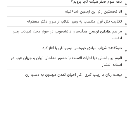
دهه سوم صفر هیئت کجا برویم؟
آقا نخستین زائر این اربعین شد+فیلم
تکذیب نقل قول منتسب به رهبر انقلاب از سوی دفتر معظم‌له
مراسم عزاداری اربعین هیأت‌های دانشجویی در جوار محل شهادت رهبر
انقلاب
«نوگفته»؛ شهاب مرادی دورهمی نوجوانان را آغاز کرد
آلبوم بین‌المللی «یا لثارات الامام» با حضور مداحان ایران و جهان عرب در
آستانه انتشار
بیعت زنان با زینب کبری؛ آغازِ احیای تمدنِ مهدوی به دستِ زن