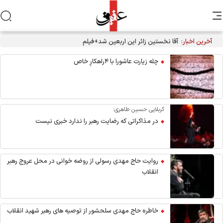
آخرین اخبار:
آقا نخستین زائر این اربعین شد+فیلم
چله زیارت عاشورا با ۴راهکارِ خاص
کربلایی حسین طاهری:
در مذاکراتی که رضایت رهبر را ندارد خبری نیست
روایت حاج مهدی رسولی از روضه خوانی در محل عروج رهبر
انقلاب
خاطره حاج مهدی سلحشور از توصیه های رهبر شهید انقلاب