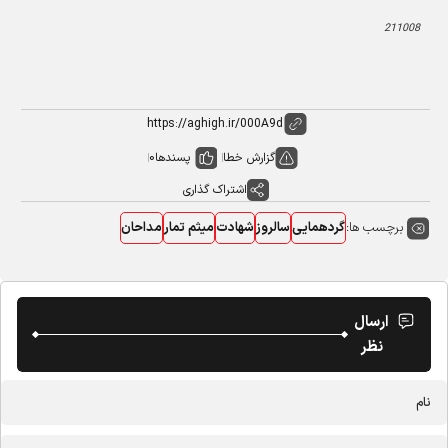
211008
گزارش خطا
پسندها
0
اشتراک گذاری
برچسب ها:
گردهمایی
سالروز
شهادت
میثم تمار
مداحان
ارسال
نظر