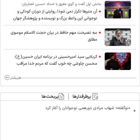
بخش اول گفت و گوی عقیق با استاد حسین انصاریان:
آن منبرها تکرار نمی شود/ روایتی از دوران کودکی و
نوجوانی این واعظ بزرگ و نویسنده و پژوهشگر جهان
اسلام
سه نصیحت مهم حافظ در بیان حجت الاسلام موسوی
مطلق
کربلایی سید امیر‌حسینی در برنامه ایران حسین(ع):
محسن چاوشی چه خوب گفت که مردم خدا مراقب
ماست/ مردم دهن تفرقه افکنان بزنند
بیشتر
پرطرفدارها
پربحث‌ها
«نوگفته»؛ شهاب مرادی دورهمی نوجوانان را آغاز کرد