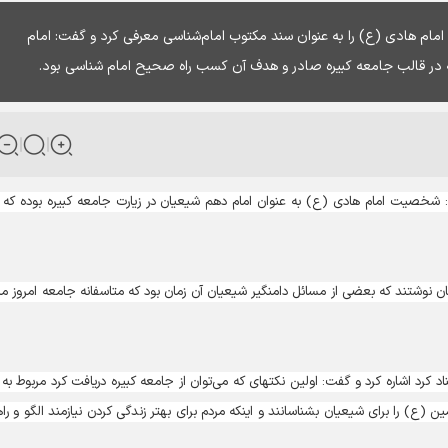
مام هادی (ع) را به عنوان سند مکتوب امام‌شناسی معرفی کرد و گفت: امام
شخصیت امام هادی (ع) به عنوان امام دهم شیعیان در زیارت جامعه کبیره بوده که ت
وی افزود: امام هادی (ع) زیارت جامعه کبیره را در برهه‎ای از زمان نوشتند که بعضی از مسائل دامن‎گیر شیعیان آن زمان بود که متاسفانه جامعه ام
نصیری در ادامه به نکاتی که در جامعه کبیره می‎توان به آن استناد کرد اشاره کرد و گفت: اولین نکته‎ای که می‏‌توان از جامعه کبیره دریافت کرد مر
تلاش می‎کردند تا ائمه معصومین (ع) را برای شیعیان بشناسانند و اینکه مردم برای بهتر زندگی کردن نیازمند الگو و را