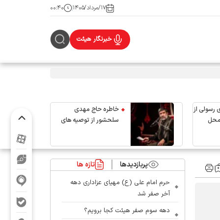
۱۷/مرداد/۱۴۰۵
۰۰:۴۰
خبرنگار هیئت
 رسولی از
خاطره حاج مهدی
محل
سلحشور از توصیه های
رهبر شهید انقلاب
پربازدیدها
تازه ها
حرم امام علی (ع) مهیای عزاداری دهه
آخر صفر شد
دهه سوم صفر هیئت کجا برویم؟