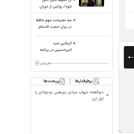
شود/ روایتی از دوران
کودکی و نوجوانی این
واعظ بزرگ و نویسنده و
سه نصیحت مهم حافظ
پژوهشگر جهان اسلام
در بیان حجت الاسلام
موسوی مطلق
کربلایی سید
امیر‌حسینی در برنامه
ایران حسین(ع):
محسن چاوشی چه
بیشتر
خوب گفت که مردم خدا
مراقب ماست/ مردم
پرطرفدارها
پربحث‌ها
دهن تفرقه افکنان بزنند
«نوگفته»؛ شهاب مرادی دورهمی نوجوانان را
آغاز کرد