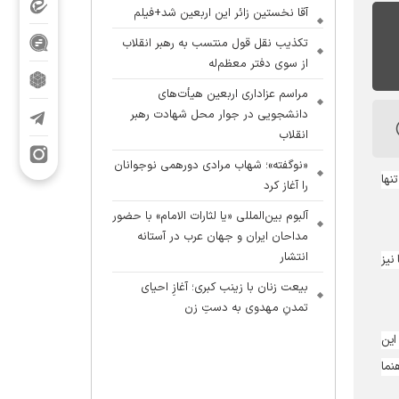
آقا نخستین زائر این اربعین شد+فیلم
تکذیب نقل قول منتسب به رهبر انقلاب
از سوی دفتر معظم‌له
مراسم عزاداری اربعین هیأت‌های
دانشجویی در جوار محل شهادت رهبر
انقلاب
«نوگفته»؛ شهاب مرادی دورهمی نوجوانان
نها
را آغاز کرد
آلبوم بین‌المللی «یا لثارات الامام» با حضور
مداحان ایران و جهان عرب در آستانه
انتشار
روز ما نیز
بیعت زنان با زینب کبری؛ آغازِ احیای
تمدنِ مهدوی به دستِ زن
بوط به این
هنما