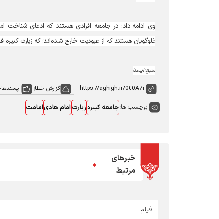
غلوگویان هستند که از عبودیت خارج شده‌اند؛ که زیارت کبیره فرد
منبع:ایسنا
گزارش خطا
پسندها
0
برچسب ها:
جامعه کبیره
زیارت
امام هادی
امامت
خبرهای
مرتبط
فیلم|