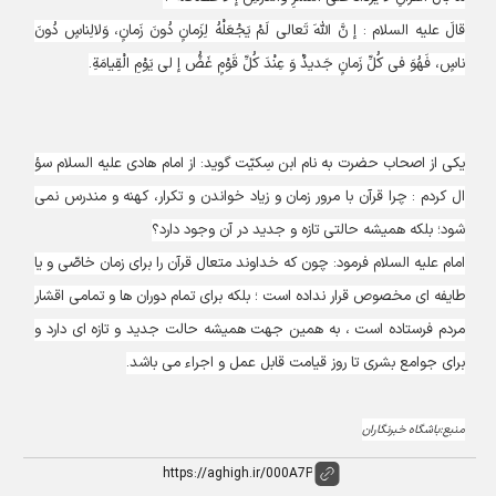
قالَ علیه السلام : إ نَّ اللّهَ تَعالى لَمْ یَجْعَلْهُ لِزَمانٍ دُونَ زَمانٍ، وَلالِناسٍ دُونَ
ناسٍ، فَهُوَ فى کُلِّ زَمانٍ جَدیدٌ وَ عِنْدَ کُلِّ قَوْمٍ غَضُّ إ لى یَوْمِ الْقِیامَةِ.
یکى از اصحاب حضرت به نام ابن سِکیّت گوید: از امام هادى علیه السلام سؤ
ال کردم : چرا قرآن با مرور زمان و زیاد خواندن و تکرار، کهنه و مندرس نمى
شود؛ بلکه همیشه حالتى تازه و جدید در آن وجود دارد؟
امام علیه السلام فرمود: چون که خداوند متعال قرآن را براى زمان خاصّى و یا
طایفه اى مخصوص قرار نداده است ؛ بلکه براى تمام دوران ها و تمامى اقشار
مردم فرستاده است ، به همین جهت همیشه حالت جدید و تازه اى دارد و
براى جوامع بشرى تا روز قیامت قابل عمل و اجراء مى باشد.
منبع:باشگاه خبرنگاران