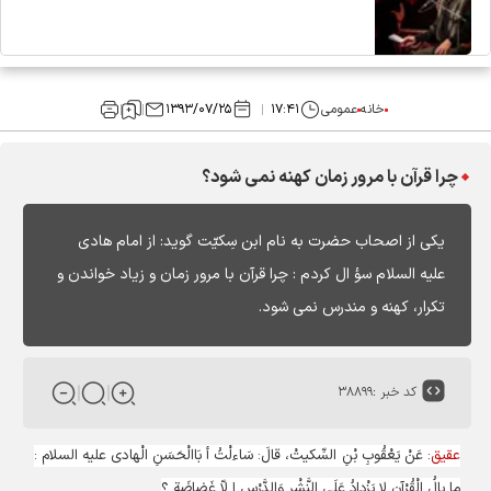
خانه
عمومی
۱۷:۴۱
۱۳۹۳/۰۷/۲۵
چرا قرآن با مرور زمان کهنه نمى شود؟
یکى از اصحاب حضرت به نام ابن سِکیّت گوید: از امام هادى
علیه السلام سؤ ال کردم : چرا قرآن با مرور زمان و زیاد خواندن و
تکرار، کهنه و مندرس نمى شود.
کد خبر :
۳۸۸۹۹
عقیق
: عَنْ یَعْقُوبِ بْنِ السِّکیتْ، قالَ: سَاءلْتُ أ بَاالْحَسَنِ الْهادى علیه السلام :
ما بالُ الْقُرْآنِ لا یَزْدادُ عَلَى النَّشْرِ وَالدَّرْسِ إ لاّ غَضاضَة ؟