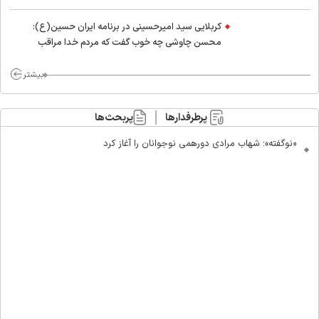
کربلایی سید امیر‌حسینی در برنامه ایران حسین(ع):
محسن چاوشی چه خوب گفت که مردم خدا مراقب
ماست/ مردم دهن تفرقه افکنان بزنند
بیشتر
پرطرفدارها
پربحث‌ها
«نوگفته»؛ شهاب مرادی دورهمی نوجوانان را آغاز کرد