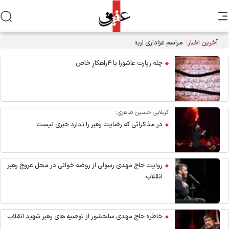
آخرین اخبار:
مراسم عزاداری اربعین هیأت‌های دانشجویی در جوار محل شهادت
رهبر انقلاب
چله زیارت عاشورا با ۴راهکارِ خاص
کربلایی حسین طاهری:
در مذاکراتی که رضایت رهبر را ندارد خبری نیست
روایت حاج مهدی رسولی از روضه خوانی در محل عروج رهبر
انقلاب
خاطره حاج مهدی سلحشور از توصیه های رهبر شهید انقلاب