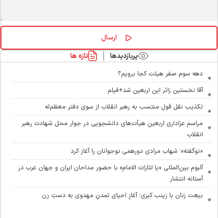
پربازدیدها
تازه ها
دهه سوم صفر هیئت کجا برویم؟
آقا نخستین زائر این اربعین شد+فیلم
تکذیب نقل قول منتسب به رهبر انقلاب از سوی دفتر معظم‌له
مراسم عزاداری اربعین هیأت‌های دانشجویی در جوار محل شهادت رهبر
انقلاب
«نوگفته»؛ شهاب مرادی دورهمی نوجوانان را آغاز کرد
آلبوم بین‌المللی «یا لثارات الامام» با حضور مداحان ایران و جهان عرب در
آستانه انتشار
بیعت زنان با زینب کبری؛ آغازِ احیای تمدنِ مهدوی به دستِ زن