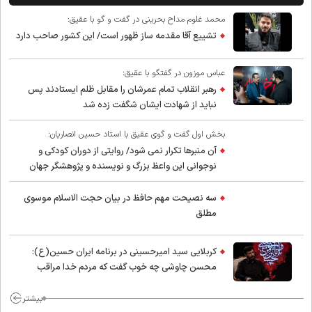
محمد غلوم مداح بحرینی در گفت و گو با عقیق:
تشییع آقا مقدمه ساز ظهور است/ این کشور صاحب دارد
عباس موزون در گفتگو با عقیق:
رهبر انقلاب تمام عمرشان را مقابل ظلم ایستادند پس
نباید از شهادت ایشان شگفت زده شد
بخش اول گفت و گوی عقیق با استاد حسین انصاریان:
آن منبرها تکرار نمی شود/ روایتی از دوران کودکی و
نوجوانی این واعظ بزرگ و نویسنده و پژوهشگر جهان
اسلام
سه نصیحت مهم حافظ در بیان حجت الاسلام موسوی
مطلق
کربلایی سید امیر‌حسینی در برنامه ایران حسین(ع):
محسن چاوشی چه خوب گفت که مردم خدا مراقب
ماست/ مردم دهن تفرقه افکنان بزنند
بیشتر