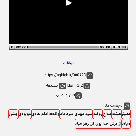
دریافت
گزارش خطا
پسندها
0
اشتراک گذاری
برچسب ها:
عقیق
هیئت
مداح
روضه
سید مهدی میرداماد
ولادت امام هادی
مولودی
جشن
میلاد
از عرش خدا بوی گل زهرا میاد