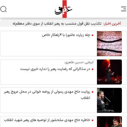
آخرین اخبار:
تکذیب نقل قول منتسب به رهبر انقلاب از سوی دفتر معظم‌له
چله زیارت عاشورا با ۴راهکارِ خاص
کربلایی حسین طاهری:
در مذاکراتی که رضایت رهبر را ندارد خبری نیست
روایت حاج مهدی رسولی از روضه خوانی در محل عروج رهبر
انقلاب
خاطره حاج مهدی سلحشور از توصیه های رهبر شهید انقلاب