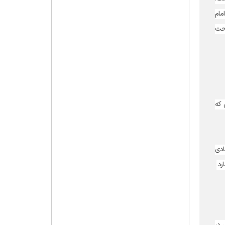
مام
لحت
وانی که
ادی
رد.
 در