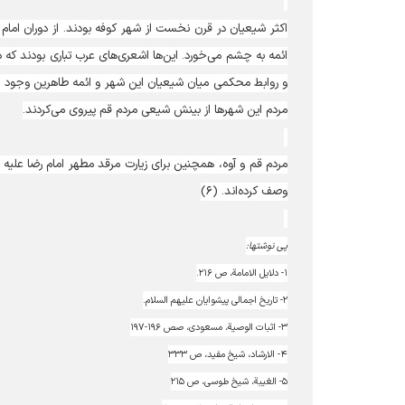
اکثر شیعیان در قرن نخست از شهر کوفه بودند. از دوران امام
ائمه به چشم می‌خورد. این‌ها اشعری‌های عرب تباری بودند که د
و روابط محکمی میان شیعیان این شهر و ائمه طاهرین وجود داشت
مردم این شهرها از بینش شیعی مردم قم پیروی می‌کردند.
مردم قم و آوه، همچنین برای زیارت مرقد مطهر امام رضا علیه ا
وصف کرده‌اند. (۶)
پی نوشتها:
۱- دلایل الامامة، ص ۲۱۶.
۲- تاریخ اجمالی پیشوایان علیهم السلام.
۳- اثبات الوصیة، مسعودی، صص ۱۹۶-۱۹۷
۴- الارشاد، شیخ مفید، ص ۳۳۳
۵- الغیبة، شیخ طوسی، ص ۲۱۵