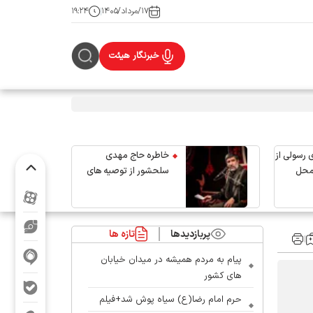
۱۷/مرداد/۱۴۰۵
۱۹:۲۴
خبرنگار هیئت
 رسولی از
خاطره حاج مهدی
محل
سلحشور از توصیه های
رهبر شهید انقلاب
پربازدیدها
تازه ها
پیام به مردم همیشه در میدان خیابان
های کشور
حرم امام رضا(ع) سیاه پوش شد+فیلم