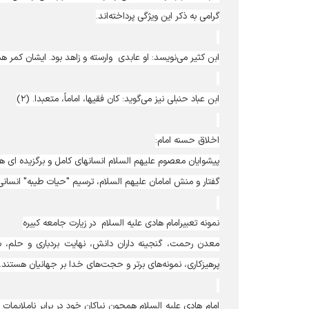
گرامی به ذکر این ویژگی پرداخته‌اند.
ابن کثیر می‌نویسد: او عابدی وارسته و زاهد بود. ایشان کمر ه
ابن عباد حنبلی نیز می‌گوید: کان فقیها، اماماً، متعبدا. (۲)
اخلاق حسنه امام:
پیشوایان معصوم علیهم السلام انسانهای کامل و برگزیده ای هس
گفتار و منش امامان علیهم السلام، ترسیم "حیات طیبه" انسان
نمونه تعبیرامام هادی علیه السلام در زیارت جامعه کبیره
معدن رحمت، گنجینه داران دانش، نهایت بردباری و حلم، بنی
پرهیزکاری، نمونه‌های برتر و حجت‌های خدا بر جهانیان هستند.
امام هادی علیه السلام همچون نیاکان خود در برابر ناملایمات 