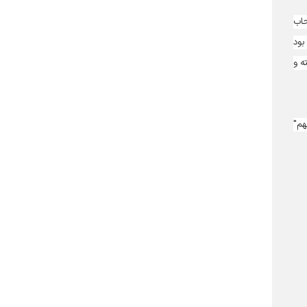
حاب
بود
ه و
هم"