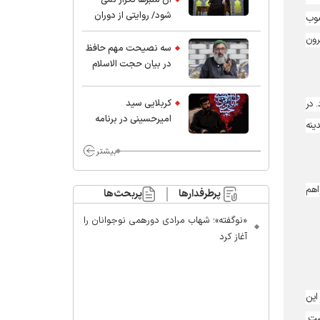
شود/ روایتی از دوران
صوب
کودکی و نوجوانی این
رون
واعظ بزرگ و نویسنده و
سه نصیحت مهم حافظ
پژوهشگر جهان اسلام
در بیان حجت الاسلام
موسوی مطلق
کربلایی سید
 در
امیر‌حسینی در برنامه
ینه
ایران حسین(ع):
محسن چاوشی چه
بیشتر
خوب گفت که مردم خدا
مراقب ماست/ مردم
اهم
پرطرفدارها
پربحث‌ها
دهن تفرقه افکنان بزنند
«نوگفته»؛ شهاب مرادی دورهمی نوجوانان را
آغاز کرد
این
ست.