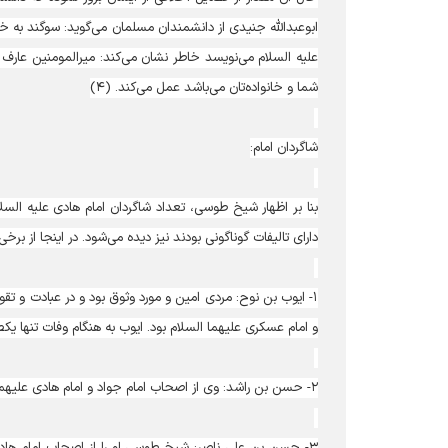
ابوعبدالله جنیدی از دانشمندان مسلمان می‌گوید: سوگند به خدا
علیه السلام می‌نویسد خاطر نشان می‌کند: میرالمومنین عا
شما و خانواده‌تان می‌باشد عمل می‌کند. (۴)
شاگردان امام:
دارای تالیفات گوناگونی بودند نیز دیده می‌شود. در اینجا از ب
۱- ایوب بن نوح: مردی امین و مورد وثوق بود و در عبادت و تقوا
و امام عسکری علیهما السلام بود. ایوب به هنگام وفات تنها یکص
۲- حسن بن راشد: وی از اصحاب امام جواد و امام هادی علیهما السلام شمرده می‌شود و نزد آن دو بزرگوار از منزلت و مقام والایی برخوردار بوده است.
۳- حسن بن علی ناصر: شیخ طوسی او را از اصحاب امام ها