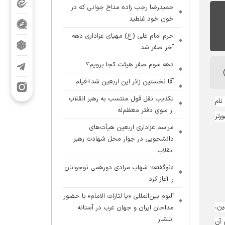
حمیدرضا رجب زاده مداح جوانی که در
خون خود غلطید
حرم امام علی (ع) مهیای عزاداری دهه
آخر صفر شد
دهه سوم صفر هیئت کجا برویم؟
آقا نخستین زائر این اربعین شد+فیلم
تکذیب نقل قول منتسب به رهبر انقلاب
ه متولد شد. نام
از سوی دفتر معظم‌له
رتر
مراسم عزاداری اربعین هیأت‌های
دانشجویی در جوار محل شهادت رهبر
انقلاب
«نوگفته»؛ شهاب مرادی دورهمی نوجوانان
را آغاز کرد
آلبوم بین‌المللی «یا لثارات الامام» با حضور
ین،
مداحان ایران و جهان عرب در آستانه
انتشار
 آن