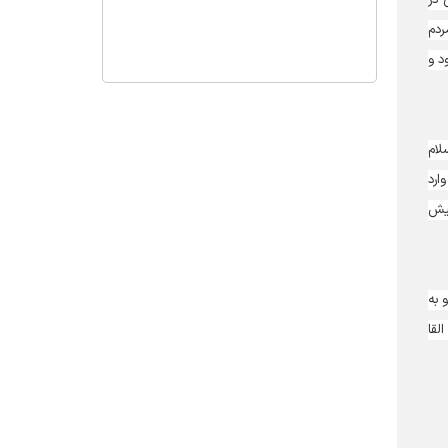
ردم
د و
لام
ارد
پیش
 به
لقا