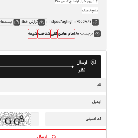
۶- عیون اخبار الرضا، ج ۲، ص ۲۶۰
منبع:فرهنگ
گزارش خطا
پسندها
0
برچسب ها:
امام هادی
نقی
شناخت
شیعه
ارسال
نظر