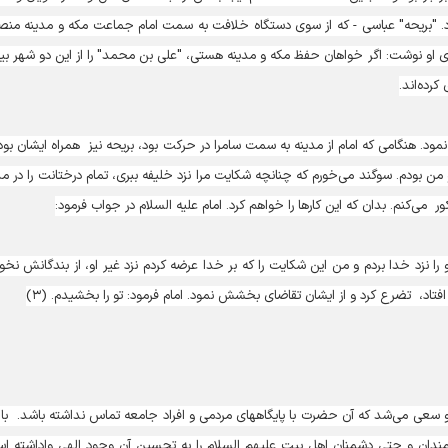
د. "بریحه" عباسی - که از سوی دستگاه خلافت به سمت امام جماعت مکه و مدینه من
رای او نوشت: اگر خواهان حفظ مکه و مدینه هستی، "علی بن محمد" را از این دو شهر بی
کرده‌اند.
 نمود. هنگامی که امام از مدینه به سمت سامرا در حرکت بود، بریحه نیز همراه ایشان بود.
 من بودم. سوگند می‌خورم که چنانچه شکایت مرا نزد خلیفه ببری، تمام درختانت را در مد
می‌کنم. بدان که این کارها را خواهم کرد. امام علیه السلام در جواب فرمود:
را نزد خدا بردم و من این شکایت را که بر خدا عرضه کردم نزد غیر او، از بندگانش نخو
تاد، تضرع کرد و از ایشان تقاضای بخشش نمود. امام فرمود: تو را بخشیدم. (۳)
 سعی می‌شد که آن حضرت با پایگاههای مردمی و افراد جامعه تماس نداشته باشد. با 
نشمندان و حتی دشمنان اهل بیت علیهم السلام را به تحسین آن وجود الهی واداشته ا