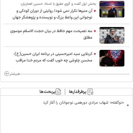
بخش اول گفت و گوی عقیق با استاد حسین انصاریان:
آن منبرها تکرار نمی شود/ روایتی از دوران کودکی و
نوجوانی این واعظ بزرگ و نویسنده و پژوهشگر جهان
اسلام
سه نصیحت مهم حافظ در بیان حجت الاسلام موسوی
مطلق
کربلایی سید امیر‌حسینی در برنامه ایران حسین(ع):
محسن چاوشی چه خوب گفت که مردم خدا مراقب
ماست/ مردم دهن تفرقه افکنان بزنند
بیشتر
پرطرفدارها
پربحث‌ها
«نوگفته»؛ شهاب مرادی دورهمی نوجوانان را آغاز کرد