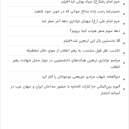
حرم امام رضا(ع) سیاه پوش شد+فیلم
حمیدرضا رجب زاده مداح جوانی که در خون خود غلطید
حرم امام علی (ع) مهیای عزاداری دهه آخر صفر شد
دهه سوم صفر هیئت کجا برویم؟
آقا نخستین زائر این اربعین شد+فیلم
تکذیب نقل قول منتسب به رهبر انقلاب از سوی دفتر معظم‌له
مراسم عزاداری اربعین هیأت‌های دانشجویی در جوار محل شهادت رهبر
انقلاب
«نوگفته»؛ شهاب مرادی دورهمی نوجوانان را آغاز کرد
آلبوم بین‌المللی «یا لثارات الامام» با حضور مداحان ایران و جهان عرب در
آستانه انتشار