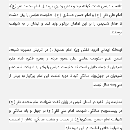
غاصب عباسي شدت گرفته بود و نقش رهبري بي‌بديل امام محمد تقي(ع)،
امام علي نقي (ع) و امام حسن عسكري (ع)، حكومت عباسي را برآن داشت
تا فشار شديدي را بر اين امامان بزرگوار وارد كند و ايشان را به شهادت
برسانند.
آيت‌الله ايماني افزود: نقش ويژه امام هادي(ع) در افزايش بصيرت شيعه،
تبيين ظلم حكومت عباسي براي عموم مردم و رهبري فكري قيام هاي
شيعيان از جمله دلايلي است كه حكومت عباسي را وادار به شهادت امام دهم
شيعيان در چهل‌ويك سالگي كرد تا دوره امامت اين امام بزرگوار به بيش از
سي‌وسه سال نرسد.
نماینده ولی فقیه در استان فارس در پایان گفت: شهادت امام محمد تقي(ع)
در بيست‌وپنج سالگي، شهادت امام علي نقي(ع) در چهل و يك سالگي و
شهادت امام حسن عسكري(ع) در بيست و هشت سالگي، نشان از اهميت
و شرايط خاص امامت در اين دوره دارد.