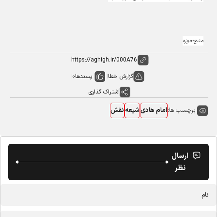
منبع:حوزه
گزارش خطا
پسندها
0
اشتراک گذاری
برچسب ها:
امام هادی
شیعه
نقش
ارسال
نظر