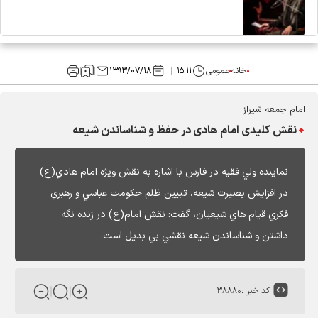
خانه
عمومی
۱۵:۱۱
۱۳۹۳/۰۷/۱۸
امام جمعه شیراز
نقش کلیدی امام هادی در حفظ و شناساندن شيعه
نماينده ولي فقيه در فارس با اشاره به نقش ويژه امام هادي(ع)
در افزايش بصيرت شيعه، تبيين ظلم حكومت عباسي و رهبري
فكري قيام هاي شيعيان، گفت: نقش امام(ع) در زنده نگه
داشتن و شناساندن شيعه نقشي بي بديل است.
کد خبر :
۳۸۸۸۰