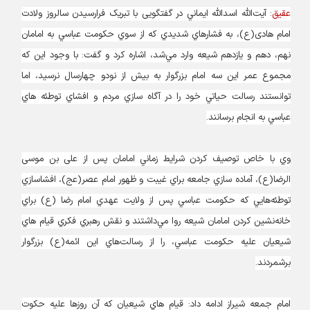
عقیق
: آيت‌الله اسد‌الله ايماني در گفتگویی با تبریک فرارسیدن سالروز ولادت
امام هادی(ع)، به فشارهاي شديدي كه از سوي حكومت عباسي به امامان
نهم، دهم و يازدهم شيعه وارد مي‌شد، اشاره کرد و گفت: با وجود اين كه
مجموع عمر اين سه امام بزرگوار به بيش از نود‌و‌ چهارسال نرسيد، اما
توانستند رسالت حياتي خود را در آگاه سازي مردم و افشاي توطئه هاي
عباسي به انجام برسانند.
وي با خاص توصيف كردن شرايط زماني امامان پس از علی بن موسی
الرضا(ع)، آماده سازي جامعه براي غيبت و ظهور امام عصر(عج)، افشاسازي
توطئه‌هايي كه حكومت عباسي پس از ولايت عهدي امام رضا (ع) براي
خانه‌نشين كردن امامان شيعه روا مي‌‌داشتند و نقش رهبري فكري قيام هاي
شيعيان عليه حكومت عباسي، را از رسالت‌هاي اين ائمه(ع) بزرگوار
برشمردند.
امام جمعه شيراز ادامه داد: قيام هاي شيعيان كه آن روزها عليه حكوت