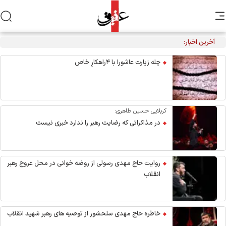
آخرین اخبار:
تکذیب نقل قول منتسب به رهبر انقلاب از سوی دفتر معظم‌له
چله زیارت عاشورا با ۴راهکارِ خاص
کربلایی حسین طاهری:
در مذاکراتی که رضایت رهبر را ندارد خبری نیست
روایت حاج مهدی رسولی از روضه خوانی در محل عروج رهبر
انقلاب
خاطره حاج مهدی سلحشور از توصیه های رهبر شهید انقلاب