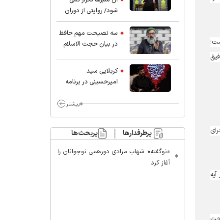
شود/ روایتی از دوران
کودکی و نوجوانی این
واعظ بزرگ و نویسنده و
سه نصیحت مهم حافظ
ست؛
پژوهشگر جهان اسلام
در بیان حجت الاسلام
موسوی مطلق
 در توفیق
کربلایی سید
امیر‌حسینی در برنامه
ایران حسین(ع):
محسن چاوشی چه
بیشتر
خوب گفت که مردم خدا
مراقب ماست/ مردم
اجرای
پرطرفدارها
پربحث‌ها
دهن تفرقه افکنان بزنند
«نوگفته»؛ شهاب مرادی دورهمی نوجوانان را
آغاز کرد
ال خداوند در آیه
احت