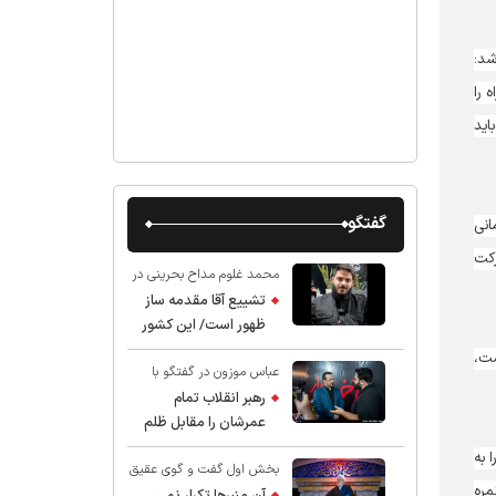
شد:
 را
م باشد، باید
گفتگو
انی
ر حرکت
محمد غلوم مداح بحرینی در
گفت و گو با عقیق:
تشییع آقا مقدمه ساز
ظهور است/ این کشور
صاحب دارد
ست،
عباس موزون در گفتگو با
عقیق:
رهبر انقلاب تمام
عمرشان را مقابل ظلم
ایستادند پس نباید از
 به
بخش اول گفت و گوی عقیق
شهادت ایشان شگفت
 مطالعه چنین نمره
با استاد حسین انصاریان:
زده شد
آن منبرها تکرار نمی