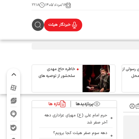
۱۶/مرداد/۱۴۰۵
۲۲:۱۸
خبرنگار هیئت
 رسولی از
خاطره حاج مهدی
محل
سلحشور از توصیه های
رهبر شهید انقلاب
پربازدیدها
تازه ها
حرم امام علی (ع) مهیای عزاداری دهه
آخر صفر شد
دهه سوم صفر هیئت کجا برویم؟