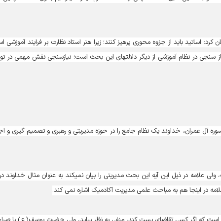
کرد: اساتید باید از جزوه محوری پرهیز کنند؛ زیرا هنر استاد نظارت بر فرایند آموزشی ا
در این عرصه نیاز سنجی می تواند بسیار موثر باشد؛ اهمیت نیاز سنجی در نظام آموزشی از دیگر دلالت‎های این بحث است؛ نیازسنجی نقش مهمی
ر ادامه حجت الاسلام والمسلمین لطفی نیز گفت: در آیه 59سوره آل عمران، خداوند یک نظام جامع را در حوزه مدیریتی و رهبری و تصمیم گیری و 
وی افزود: کانون و بستر اصلی در این آیه،‌ شیوه مدیریتی است، ولی علامه در ذیل این آیه این بحث مدیریتی را بیان نمی‎کند به عنوان مث
 است که اگر کسی تقاضای پست کند، منفی به نظر بیاید، ولی حضرت یوسف(ع) با صر