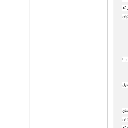
 که
ست، می‎تواند درسنامه مدیریت را تدوین کند ولی علامه در ذیل آنها مدلول‎های مدیریتی و رفتار سازمانی را بیان نکرده است ولی می‎توان
و یا
ترل
سان
وان
 که