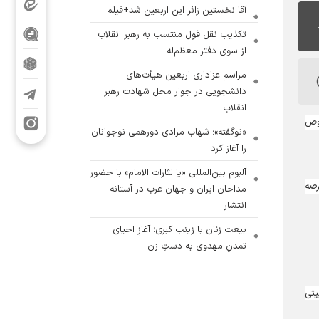
آقا نخستین زائر این اربعین شد+فیلم
تکذیب نقل قول منتسب به رهبر انقلاب
از سوی دفتر معظم‌له
مراسم عزاداری اربعین هیأت‌های
دانشجویی در جوار محل شهادت رهبر
انقلاب
صوص
«نوگفته»؛ شهاب مرادی دورهمی نوجوانان
را آغاز کرد
آلبوم بین‌المللی «یا لثارات الامام» با حضور
رصه
مداحان ایران و جهان عرب در آستانه
انتشار
بیعت زنان با زینب کبری؛ آغازِ احیای
تمدنِ مهدوی به دستِ زن
یتی