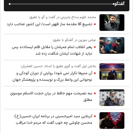
گفتگو
محمد غلوم مداح بحرینی در گفت و گو با عقیق:
تشییع آقا مقدمه ساز ظهور است/ این کشور صاحب دارد
عباس موزون در گفتگو با عقیق:
رهبر انقلاب تمام عمرشان را مقابل ظلم ایستادند پس
نباید از شهادت ایشان شگفت زده شد
بخش اول گفت و گوی عقیق با استاد حسین انصاریان:
آن منبرها تکرار نمی شود/ روایتی از دوران کودکی و
نوجوانی این واعظ بزرگ و نویسنده و پژوهشگر جهان
اسلام
سه نصیحت مهم حافظ در بیان حجت الاسلام موسوی
مطلق
کربلایی سید امیر‌حسینی در برنامه ایران حسین(ع):
محسن چاوشی چه خوب گفت که مردم خدا مراقب
ماست/ مردم دهن تفرقه افکنان بزنند