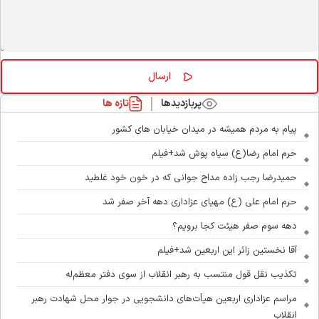
پربازدیدها
تازه ها
پیام به مردم همیشه در میدان خیابان های کشور
حرم امام رضا(ع) سیاه پوش شد+فیلم
حمیدرضا رجب زاده مداح جوانی که در خون خود غلطید
حرم امام علی (ع) مهیای عزاداری دهه آخر صفر شد
دهه سوم صفر هیئت کجا برویم؟
آقا نخستین زائر این اربعین شد+فیلم
تکذیب نقل قول منتسب به رهبر انقلاب از سوی دفتر معظم‌له
مراسم عزاداری اربعین هیأت‌های دانشجویی در جوار محل شهادت رهبر
انقلاب