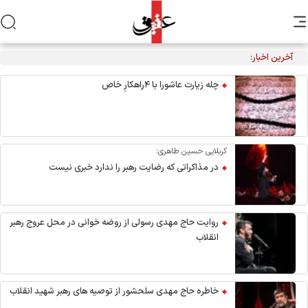
آخرین اخبار:
تکذیب نقل قول منتسب به رهبر انقلاب از سوی دفتر معظم‌له
چله زیارت عاشورا با ۴راهکارِ خاص
کربلایی حسین طاهری:
در مذاکراتی که رضایت رهبر را ندارد خبری نیست
روایت حاج مهدی رسولی از روضه خوانی در محل عروج رهبر
انقلاب
خاطره حاج مهدی سلحشور از توصیه های رهبر شهید انقلاب