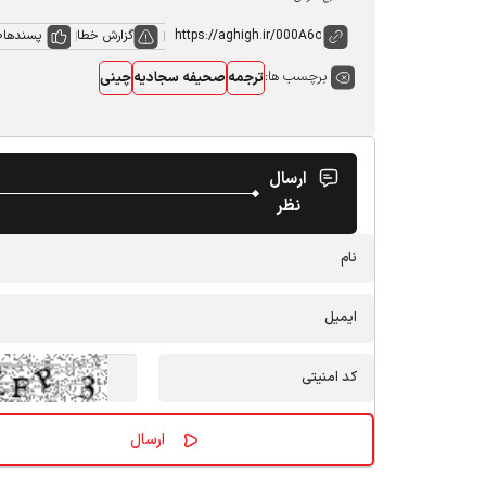
گزارش خطا
پسندها
0
برچسب ها:
ترجمه
صحیفه سجادیه
چینی
ارسال
نظر