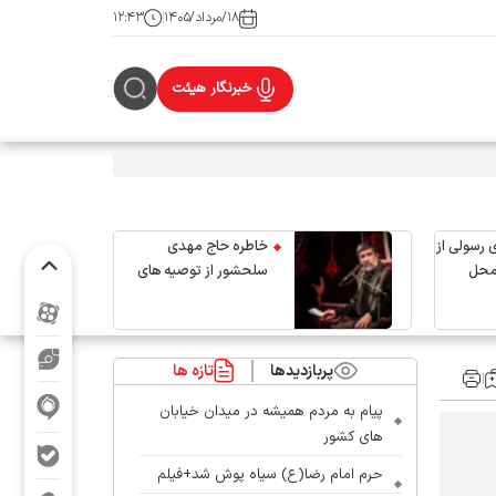
۱۸/مرداد/۱۴۰۵
۱۲:۴۳
خبرنگار هیئت
 رسولی از
خاطره حاج مهدی
محل
سلحشور از توصیه های
رهبر شهید انقلاب
پربازدیدها
تازه ها
پیام به مردم همیشه در میدان خیابان
های کشور
حرم امام رضا(ع) سیاه پوش شد+فیلم