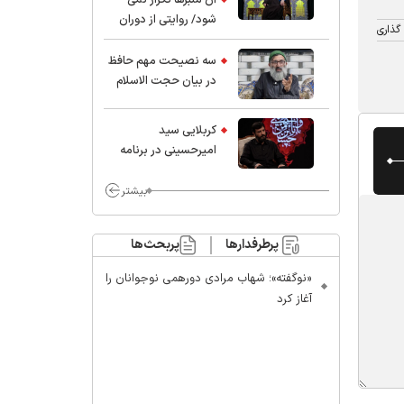
شود/ روایتی از دوران
گذاری
کودکی و نوجوانی این
واعظ بزرگ و نویسنده و
سه نصیحت مهم حافظ
پژوهشگر جهان اسلام
در بیان حجت الاسلام
موسوی مطلق
کربلایی سید
امیر‌حسینی در برنامه
ایران حسین(ع):
محسن چاوشی چه
بیشتر
خوب گفت که مردم خدا
مراقب ماست/ مردم
پرطرفدارها
پربحث‌ها
دهن تفرقه افکنان بزنند
«نوگفته»؛ شهاب مرادی دورهمی نوجوانان را
آغاز کرد