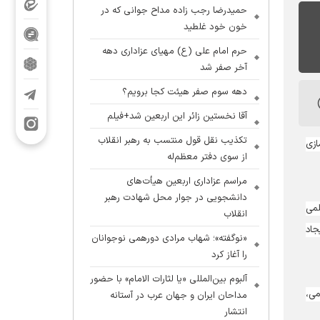
حمیدرضا رجب زاده مداح جوانی که در
خون خود غلطید
حرم امام علی (ع) مهیای عزاداری دهه
آخر صفر شد
دهه سوم صفر هیئت کجا برویم؟
آقا نخستین زائر این اربعین شد+فیلم
تکذیب نقل قول منتسب به رهبر انقلاب
ازی
از سوی دفتر معظم‌له
مراسم عزاداری اربعین هیأت‌های
دانشجویی در جوار محل شهادت رهبر
لمی
انقلاب
جاد
«نوگفته»؛ شهاب مرادی دورهمی نوجوانان
را آغاز کرد
آلبوم بین‌المللی «یا لثارات الامام» با حضور
می،
مداحان ایران و جهان عرب در آستانه
انتشار