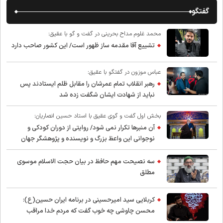
گفتگو
محمد غلوم مداح بحرینی در گفت و گو با عقیق:
تشییع آقا مقدمه ساز ظهور است/ این کشور صاحب دارد
عباس موزون در گفتگو با عقیق:
رهبر انقلاب تمام عمرشان را مقابل ظلم ایستادند پس
نباید از شهادت ایشان شگفت زده شد
بخش اول گفت و گوی عقیق با استاد حسین انصاریان:
آن منبرها تکرار نمی شود/ روایتی از دوران کودکی و
نوجوانی این واعظ بزرگ و نویسنده و پژوهشگر جهان
اسلام
سه نصیحت مهم حافظ در بیان حجت الاسلام موسوی
مطلق
کربلایی سید امیر‌حسینی در برنامه ایران حسین(ع):
محسن چاوشی چه خوب گفت که مردم خدا مراقب
ماست/ مردم دهن تفرقه افکنان بزنند