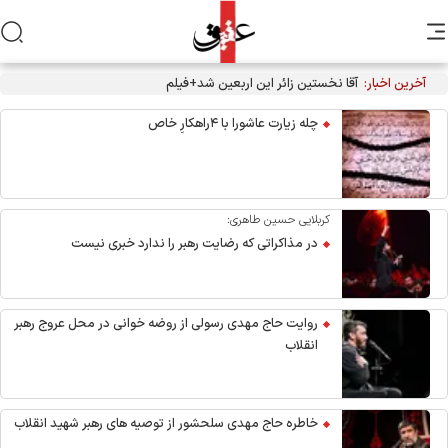
آخرین اخبار:
آقا نخستین زائر این اربعین شد+فیلم
چله زیارت عاشورا با ۴راهکارِ خاص
کربلایی حسین طاهری:
در مذاکراتی که رضایت رهبر را ندارد خبری نیست
روایت حاج مهدی رسولی از روضه خوانی در محل عروج رهبر
انقلاب
خاطره حاج مهدی سلحشور از توصیه های رهبر شهید انقلاب