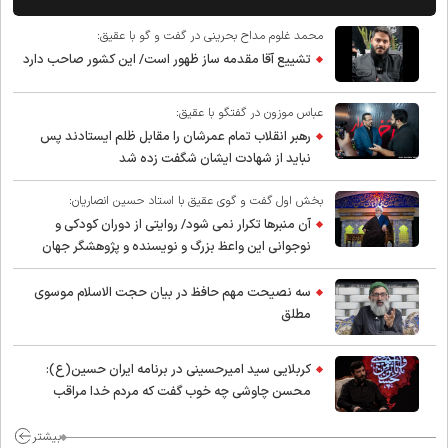
محمد غلوم مداح بحرینی در گفت و گو با عقیق:
تشییع آقا مقدمه ساز ظهور است/ این کشور صاحب دارد
عباس موزون در گفتگو با عقیق:
رهبر انقلاب تمام عمرشان را مقابل ظلم ایستادند پس
نباید از شهادت ایشان شگفت زده شد
بخش اول گفت و گوی عقیق با استاد حسین انصاریان:
آن منبرها تکرار نمی شود/ روایتی از دوران کودکی و
نوجوانی این واعظ بزرگ و نویسنده و پژوهشگر جهان
اسلام
سه نصیحت مهم حافظ در بیان حجت الاسلام موسوی
مطلق
کربلایی سید امیر‌حسینی در برنامه ایران حسین(ع):
محسن چاوشی چه خوب گفت که مردم خدا مراقب
ماست/ مردم دهن تفرقه افکنان بزنند
بیشتر