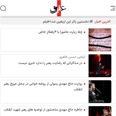
آخرین اخبار:
آقا نخستین زائر این اربعین شد+فیلم
چله زیارت عاشورا با ۴راهکارِ خاص
کربلایی حسین طاهری:
در مذاکراتی که رضایت رهبر را ندارد خبری نیست
روایت حاج مهدی رسولی از روضه خوانی در محل عروج رهبر
انقلاب
خاطره حاج مهدی سلحشور از توصیه های رهبر شهید انقلاب