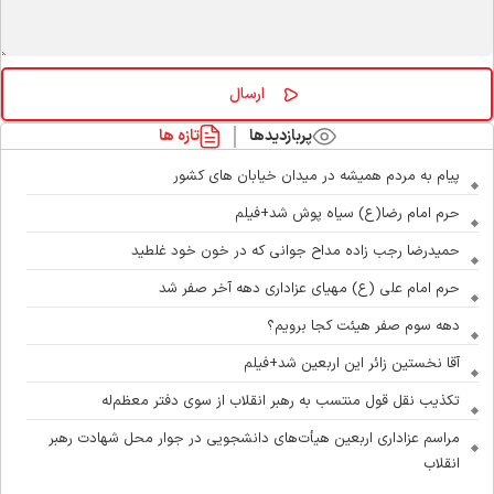
پربازدیدها
تازه ها
پیام به مردم همیشه در میدان خیابان های کشور
حرم امام رضا(ع) سیاه پوش شد+فیلم
حمیدرضا رجب زاده مداح جوانی که در خون خود غلطید
حرم امام علی (ع) مهیای عزاداری دهه آخر صفر شد
دهه سوم صفر هیئت کجا برویم؟
آقا نخستین زائر این اربعین شد+فیلم
تکذیب نقل قول منتسب به رهبر انقلاب از سوی دفتر معظم‌له
مراسم عزاداری اربعین هیأت‌های دانشجویی در جوار محل شهادت رهبر
انقلاب