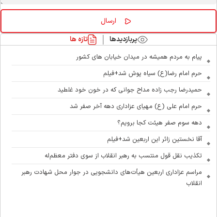
پربازدیدها
تازه ها
پیام به مردم همیشه در میدان خیابان های کشور
حرم امام رضا(ع) سیاه پوش شد+فیلم
حمیدرضا رجب زاده مداح جوانی که در خون خود غلطید
حرم امام علی (ع) مهیای عزاداری دهه آخر صفر شد
دهه سوم صفر هیئت کجا برویم؟
آقا نخستین زائر این اربعین شد+فیلم
تکذیب نقل قول منتسب به رهبر انقلاب از سوی دفتر معظم‌له
مراسم عزاداری اربعین هیأت‌های دانشجویی در جوار محل شهادت رهبر
انقلاب