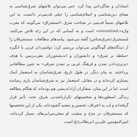
استادان و شاگردانی پیدا کرد. حتی می‌توان تلاشهای شرق‌شناسی به
معنای دین‌شناسی و اسلام‌شناسی را خیلی قدیمی‌تر دانست. به این
تلاشهای نسبتاً قدیمی در شناخت شرق «استشراق» می‌گویند که معرب
واژه«orientalismL
»
است و به کسانی که در این راه تلاش می‌کنند،
مُستشرق (شرق‌شناس) گفته می‌شود. پیامدهای مطالعات مستشرقان را
از دیدگاه‌های گوناگونی می‌توان بررسی کرد؛ دولتمردان غربی با انگیزه
«سلطه بر شرق» و دانشوران و اندیشه‌ورزان مغرب‌زمین با هدف
«برتری‌دادن تمدن و فرهنگ غربی بر تمدن شرقی» به چنین مطالعاتی
پرداختند. به بیان دیگر، در طول تاریخ، شرق‌شناسان به استعمار کمک
بسیاری کرده‌اند و در مقابل، استعمار نیز به شرق‌شناسان یاری رسانده
است. اما در این میان، متفکران آزاداندیشی هم بوده‌اند که هنگام مطالعه
زندگی اسطوره‌ها و شخصیتهای تکرارناشدنی شرق، تحت تأثیر قرار
گرفته‌اند و لب به اعتراف، تحسین و تمجید گشوده‌اند. یکی از این شخصیتها
که مستشرقان در مدح و منقبت او سخن‌سرایی‌های بسیار کرده‌اند،
امیرالمؤمنین علی‌بن ابی‌طالب(ع) است.