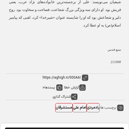
شیعیان می‌نویسد: علی از برجسته‌ترین خانواده‌های نژاد عرب، یعنی
قریش بود. او دارای سه ویژگی بزرگ شجاعت، فصاحت و سخاوت بود. روح
دلیر و شجاعش بود که او را شایسته عنوان «شیرخدا» کرد، لقبی که پیامبر
اسلام(ص) به او عطا کرد.
منبع:قدس
211008
گزارش خطا
پسندها
0
اشتراک گذاری
برچسب ها:
رادمردی
امام علی
مستشرقان