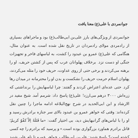
جوانمردی با علی(ع) معنا یافت
جوانمردی از ویژگی‌های بارز علی‌بن ابی‌طالب(ع) بود و ماجرا‌های بسیاری
از رادمردی مولای رادمردان در تاریخ نقل شده است. به عنوان مثال،
هنگامی که علی(ع) عمرو بن عبدود را کشت، به لباسهای فاخر و تجهیزات
جنگی او دست نزد. برخلاف پهلوانان عرب که پس از کشتن حریف، او را
برهنه می‌کردند و برخی حتی از روی عداوت، حریف خود را مثله می‌کردند،
پهلوان اسلام حرمت حریف را نشکست و بدن او را محترمانه در میدان رها
کرد. حتی عده‌ای اعتراض کردند و گفتند: چرا لباسهایش را برنداشتی که
زره‌اش
۳۰۰۰
درهم می‌ارزد! علی(ع) پاسخ داد: شرمم آمد. شیخ مفید در
الارشاد و ابن ابی‌الحدید در شرح نهج‌البلاغه ادامه ماجرا را چنین نقل
کرده‌اند: وقتی که خواهر عمرو بن عبدود بالای سر جنازه برادرش رسید و
او را با لباس‌های گرانبهایش دید، بی اختیار گفت: «ما قَتَلَهُ اِلاّ کفْوٌ کریمٌ؛
قاتل برادرم هماورد بزرگواری بوده است.» و پرسید که برادرم را چه کسی
کشته است؟ پاسخ شنید: علی‌بن ابی‌طالب. خواهر عمرو تا نام علی شنید