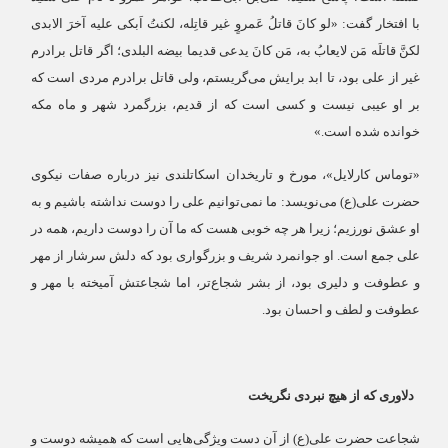
با افتخار گفت: «لو کانَ قاتلُ عَمروٍ غیر قاتِله، لکنتُ اَبکی علیه آخرَ الابدی
لکنَّ قاتلَه مَن لایعابُ به، مَن کانَ یدعی قدیما بیضه البلدی؛ اگر قاتل برادرم
غیر از علی بود، تا ابد برایش می‌گریستم، ولی قاتل برادرم مردی است که
بر او عیبی نیست و کسی است که از قدیم، بزرگمرد شهر و ماه مکه
خوانده شده است.»
«توماس کارلایل»، مورخ و تاریخدان اسکاتلندی نیز درباره صفات نیکوی
حضرت علی(ع) می‌نویسد: ما نمی‌توانیم علی را دوست نداشته باشیم و به
او عشق نورزیم؛ زیرا هر چه خوبی هست که ما آن را دوست داریم، همه در
علی جمع است. او جوانمرد شریف و بزرگواری بود که دلش سرشار از مهر
و عطوفت و دلیری بود، از بشر شجاع‌تر، اما شجاعتش آمیخته با مهر و
عطوفت و لطف و احسان بود.
دلاوری که از هیچ نبردی نگریخت
شجاعت حضرت علی(ع) از آن دست ویژگی‌هایی است که همیشه دوست و