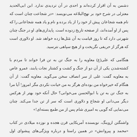
دشمن به آن اقرار کرده‌اند و احدی در آن تردیدی ندارد. ابن ابی‌الحدید
معتزلی در شرح خود بر نهج‌البلاغه می‌نویسد: «در شجاعت چنان است که
نام همه شجاعان پیش از خود را از یاد برده و نام و یاد همه شجاعانی را که
پس از او آمده‌اند، از صفحه تاریخ زدوده است. پایداری‌های او در جنگ چنان
شهرتی دارد که تا روز قیامت به آن مَثل‌ها زده خواهد شد. او دلاوری است
که هرگز از حریفی نگریخت و از هیچ سپاهی نترسید.
هنگامی که علی(ع) معاویه را به جنگ تن به تن فرا خواند تا مردم با
کشته‌شدن یکی از آن دو از جنگ و کشت و کشتار نجات یابند، عمرو عاص
به معاویه گفت: علی از سر انصاف سخن می‌گوید. معاویه گفت: از آن
هنگام که خیرخواه من بوده‌ای هرگز به من خیانت نکردی مگر امروز! آیا مرا
به جنگ تن به تن با ابوالحسن می‌خوانی؟ حال آنکه خود بهتر از هرکس
دیگر می‌دانی او شجاع و دلاوری است که سر از تن جدا می‌کند. چنان
می‌نمایی که گویی به امیری شام پس از من طمع بسته‌ای!»
واشنگتن اروینگ، نویسنده آمریکایی قرن هجده و نوزده میلادی در کتاب
«محمد و پیروانش» در همین راستا و درباره ویژگی‌های پیشوای اول