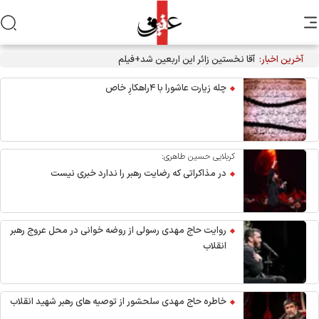
آخرین اخبار:
آقا نخستین زائر این اربعین شد+فیلم
چله زیارت عاشورا با ۴راهکارِ خاص
کربلایی حسین طاهری:
در مذاکراتی که رضایت رهبر را ندارد خبری نیست
روایت حاج مهدی رسولی از روضه خوانی در محل عروج رهبر
انقلاب
خاطره حاج مهدی سلحشور از توصیه های رهبر شهید انقلاب