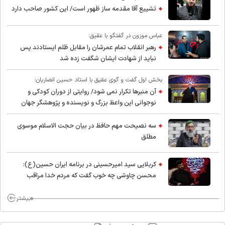
تشییع آقا مقدمه ساز ظهور است/ این کشور صاحب دارد
عباس موزون در گفتگو با عقیق:
رهبر انقلاب تمام عمرشان را مقابل ظلم ایستادند پس
نباید از شهادت ایشان شگفت زده شد
بخش اول گفت و گوی عقیق با استاد حسین انصاریان:
آن منبرها تکرار نمی شود/ روایتی از دوران کودکی و
نوجوانی این واعظ بزرگ و نویسنده و پژوهشگر جهان
اسلام
سه نصیحت مهم حافظ در بیان حجت الاسلام موسوی
مطلق
کربلایی سید امیر‌حسینی در برنامه ایران حسین(ع):
محسن چاوشی چه خوب گفت که مردم خدا مراقب
ماست/ مردم دهن تفرقه افکنان بزنند
بیشتر