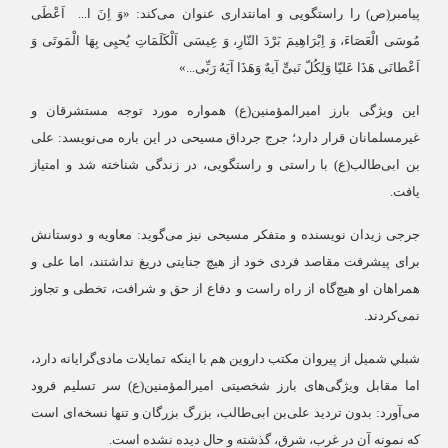
پیامبر(ص) را راستگویی و امانتداری عنوان می‌کند: «وَ اِنَ ا... اَعْطَی
مُوسَی الْعَصَاءَ، وَ اِبْرَاهِیمَ بَرْدَ النّارِ، وَ عِیسَی اَلْکَلَمَاتِ یُحیِی بِهَا الْمَوتَی وَ
اَعْطانَی هَذَا عَلیّا وَلِکُلّ نَبیٍّ آیهٌ وَهَذَا آیَهُ رَبِّی...»
این ویژگی بارز امیرالمؤمنین(ع) همواره مورد توجه مستشرقان و
غیرمسلمانان قرار دارد؛ جرج جرداق مسیحی در این باره می‌نویسد: علی
بن ابی‌طالب(ع) با راستی و راستگویی، در زندگی شناخته شد و امتیاز
یافت.
جرجی زیدان نویسنده و متفکر مسیحی نیز می‌گوید: معاویه و دوستانش
برای پیشرفت مقاصد فردی خود از هیچ جنایتی دریغ نداشتند، اما علی و
همراهان او هیچ‌گاه از راه راست و دفاع از حق و شرافت، تخطی و تجاوز
نمی‌کردند.
شبلي شميل از پیروان مکتب داروین هم با اینکه تمایلات مادی‌گرایانه دارد،
اما مقابل ویژگی‌های بارز شخصیتی امیرالمؤمنین(ع) سر تسلیم فرود
می‌آورد: بدون تردید علی‌بن ابی‌طالب، بزرگ بزرگان و تنها نسخه‌ای است
كه نمونه آن در غرب، شرق، گذشته و حال دیده نشده است.