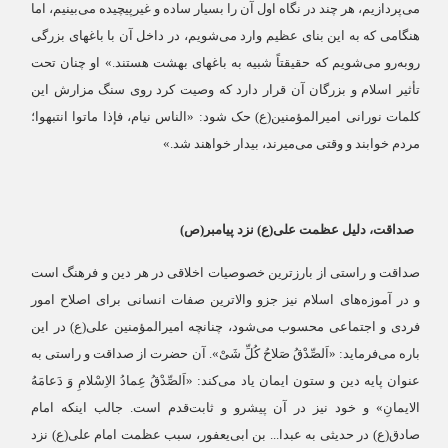
می‌پردازیم، هر چند در نگاه اول آن را بسیار ساده و غیرپیچیده می‌بینیم، اما
هنگامی که به این بنای عظیم وارد می‌شویم، در داخل آن با باغهای بزرگی
روبه‌رو می‌شویم که حقیقتاً شبیه به باغهای بهشت هستند.» او چنان تحت
تأثیر اسلام و بزرگان آن قرار دارد که وصیت کرد روی سنگ مزارش این
کلمات نورانی امیرالمؤمنین(ع) حک شود: «الناس نیام، فإذا ماتوا انتبهوا؛
مردم خوابند و وقتی می‌میرند، بیدار خواهند شد.»
صداقت، دلیل عظمت علی(ع) نزد پیامبر(ص)
صداقت و راستی از بارزترین خصوصیات اخلاقی در هر دین و فرهنگ است
و در آموزه‌های اسلام نیز جزو والاترین صفات انسانی برای اصلاح امور
فردی و اجتماعی محسوب می‌شود، چنانچه امیرالمؤمنین علی(ع) در این
باره می‌فرماید: «اَلصِّدْقُ صَلاحُ کُلِّ شَیْ». آن حضرت از صداقت و راستی به
عنوان پایه دین و ستون ایمان یاد می‌کند: «اَلصِّدْقُ عِمادُ الاِسْلامِ وَ دَعامَهُ
الایمانِ» و خود نیز در آن پیشرو و ثابت‌قدم است. جالب اینکه امام
صادق(ع) در حدیثی به عبدا... بن ابی‌یعفور، سبب عظمت امام علی(ع) نزد