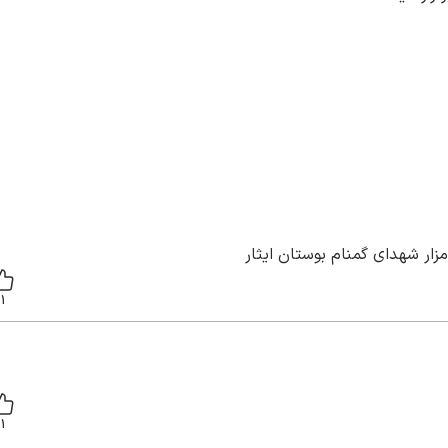
ار شهدای گمنام بوستان ایثار
1
1