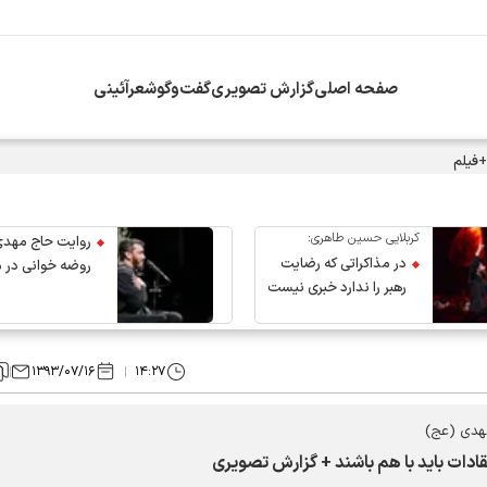
صفحه اصلی
گزارش تصویری
گفت‌وگو
شعرآئینی
+فیلم
کربلایی حسین طاهری:
روایت حاج مهدی
در مذاکراتی که رضایت
روضه خوانی در 
رهبر را ندارد خبری نیست
عروج رهبر انقلاب
۱۳۹۳/۰۷/۱۶
۱۴:۲۷
هدی (عج)
دات باید با هم باشند + گزارش تصویری