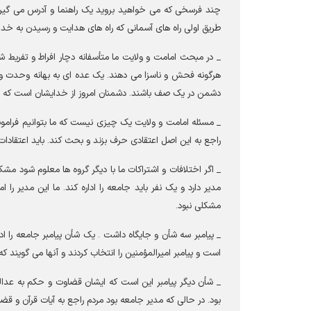
چند فرسخی که می خواهید بروید یک راهنما و آدرس می گیرید 
طریق اولی راه های آسمانی که راه های هدایت و رسیدن به خداس
_ در مبحث امامت و ولایت ما متأسفانه دچار افراط و تفریط شده
هرگونه فحش و ناسزا می دهند. یک عده ای به بهانه وحدت و 
دشمن در یک صف باشند. دشمنان امروز از خدایشان است که مس
_ مسئله امامت و ولایت یک چیزی نیست که ما بتوانیم فرام
راجع به این اصل اعتقادی حرف بزند و بحث کند. باید اعتقادات
_ اگر اختلافات و اشتراکات ما با دیگر گروه ها معلوم شود مش
مدیر دارد و یک نفر باید جامعه را اداره کند. ما این مدیر را 
مشکلی نبود.
_ پیامبر سه شأن و جایگاه داشت . یک شأن پیامبر جامعه را اداره
است و پیامبر امیرالمؤمنین را انتخاب کردند و آنها می گویند
_ شأن دیگر پیامبر این است که ایشان قضاوت و حکم به عدال
بود. در حالی که مدیر جامعه بود مردم راجع به آیات قرآن و ق