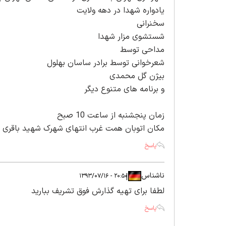
یادواره شهدا در دهه ولایت
سخنرانی
شستشوی مزار شهدا
مداحی توسط
شعرخوانی توسط برادر ساسان بهلول
بیژن گل محمدی
و برنامه های متنوع دیگر
زمان پنجشنبه از ساعت 10 صبح
مکان اتوبان همت غرب انتهای شهرک شهید باقری مز
پاسخ
ناشناس
|
|
۲۰:۵۰ - ۱۳۹۳/۰۷/۱۶
لطفا برای تهیه گذارش فوق تشریف ببارید
پاسخ