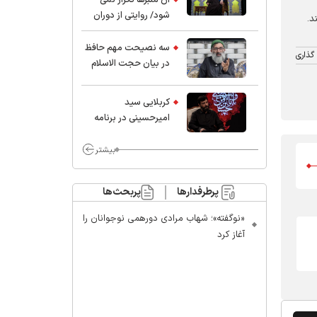
شود/ روایتی از دوران
د.
کودکی و نوجوانی این
واعظ بزرگ و نویسنده و
سه نصیحت مهم حافظ
گذاری
پژوهشگر جهان اسلام
در بیان حجت الاسلام
موسوی مطلق
کربلایی سید
امیر‌حسینی در برنامه
ایران حسین(ع):
محسن چاوشی چه
بیشتر
خوب گفت که مردم خدا
مراقب ماست/ مردم
پرطرفدارها
پربحث‌ها
دهن تفرقه افکنان بزنند
«نوگفته»؛ شهاب مرادی دورهمی نوجوانان را
آغاز کرد