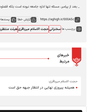
_ بعد از پیامبر، مسئله تنها اداره جامعه نبوده است بلکه قضا
گزارش خطا
پسندها
0
برچسب ها:
سخنرانی
حجت الاسلام میرباقری
هیئت منتظری
خبرهای
مرتبط
حجت الاسلام میرباقری:
همیشه پیروزی نهایی در انتظار جبهه حق است