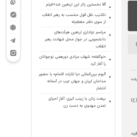
آقا نخستین زائر این اربعین شد+فیلم
تکذیب نقل قول منتسب به رهبر انقلاب
از سوی دفتر معظم‌له
مراسم عزاداری اربعین هیأت‌های
دانشجویی در جوار محل شهادت رهبر
انقلاب
«نوگفته»؛ شهاب مرادی دورهمی نوجوانان
را آغاز کرد
آلبوم بین‌المللی «یا لثارات الامام» با حضور
یئت
مداحان ایران و جهان عرب در آستانه
انتشار
بیعت زنان با زینب کبری؛ آغازِ احیای
(ع)
تمدنِ مهدوی به دستِ زن
فرت