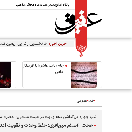
پایگاه اطلاع رسانی هیات‌ها و محافل مذهبی
آخرین اخبار:
آقا نخستین زائر این اربعین شد
چله زیارت عاشورا با ۴راهکارِ
خاص
خانه
عمومی
شب چهارم بزرگداشن دهه ولایت در هیئت منتظرین حضرت م
حجت الاسلام میرباقری: حفظ وحدت و تقویت اعتقا