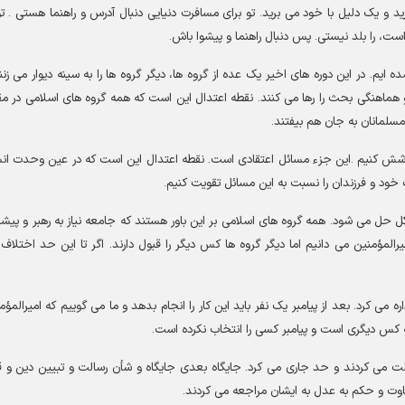
و یک دلیل با خود می برید. تو برای مسافرت دنیایی دنبال آدرس و راهنما هستی . تو
ت، را بلد نیستی. پس دنبال راهنما و پیشوا باش.
 ایم. در این دوره های اخیر یک عده از گروه ها، دیگر گروه ها را به سینه دیوار می زنن
هماهنگی بحث را رها می کنند. نقطه اعتدال این است که همه گروه های اسلامی در مق
لمانان به جان هم بیفتند.
وشش کنیم .این جزء مسائل اعتقادی است. نقطه اعتدال این است که در عین وحدت ان
 خود و فرزندان را نسبت به این مسائل تقویت کنیم.
کل حل می شود. همه گروه های اسلامی بر این باور هستند که جامعه نیاز به رهبر و پیشر
امیرالمؤمنین می دانیم اما دیگر گروه ها کس دیگر را قبول دارند. اگر تا این حد اختلاف 
 می کرد. بعد از پیامبر یک نفر باید این کار را انجام بدهد و ما می گوییم که امیرالمؤم
 که کس دیگری است و پیامبر کسی را انتخاب نکرده است.
ت می کردند و حد جاری می کرد. جایگاه بعدی جایگاه و شأن رسالت و تبیین دین و ق
ضاوت و حکم به عدل به ایشان مراجعه می کردند.