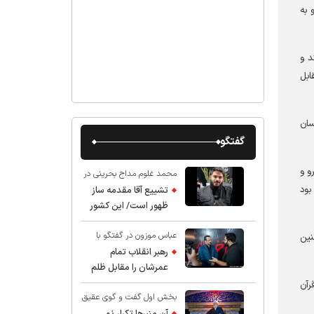
 به
د و
ابل
سان
گفتگو
و و
محمد غلوم مداح بحرینی در
گفت و گو با عقیق:
بود
تشییع آقا مقدمه ساز
ظهور است/ این کشور
صاحب دارد
عباس موزون در گفتگو با
نین
عقیق:
رهبر انقلاب تمام
عمرشان را مقابل ظلم
ایستادند پس نباید از
رآن
بخش اول گفت و گوی عقیق
شهادت ایشان شگفت
با استاد حسین انصاریان:
زده شد
آن منبرها تکرار نمی