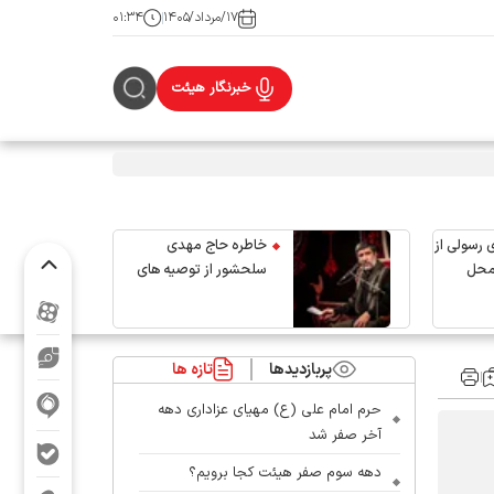
۱۷/مرداد/۱۴۰۵
۰۱:۳۴
خبرنگار هیئت
 رسولی از
خاطره حاج مهدی
محل
سلحشور از توصیه های
رهبر شهید انقلاب
پربازدیدها
تازه ها
حرم امام علی (ع) مهیای عزاداری دهه
آخر صفر شد
دهه سوم صفر هیئت کجا برویم؟