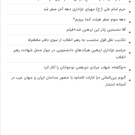
حرم امام علی (ع) مهیای عزاداری دهه آخر صفر شد
دهه سوم صفر هیئت کجا برویم؟
آقا نخستین زائر این اربعین شد+فیلم
تکذیب نقل قول منتسب به رهبر انقلاب از سوی دفتر معظم‌له
مراسم عزاداری اربعین هیأت‌های دانشجویی در جوار محل شهادت رهبر
انقلاب
«نوگفته»؛ شهاب مرادی دورهمی نوجوانان را آغاز کرد
آلبوم بین‌المللی «یا لثارات الامام» با حضور مداحان ایران و جهان عرب در
آستانه انتشار