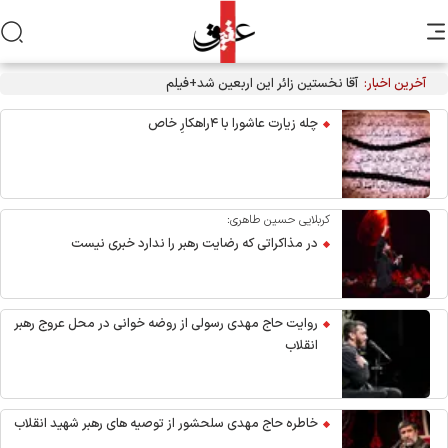
آخرین اخبار:
آقا نخستین زائر این اربعین شد+فیلم
چله زیارت عاشورا با ۴راهکارِ خاص
کربلایی حسین طاهری:
در مذاکراتی که رضایت رهبر را ندارد خبری نیست
روایت حاج مهدی رسولی از روضه خوانی در محل عروج رهبر
انقلاب
خاطره حاج مهدی سلحشور از توصیه های رهبر شهید انقلاب