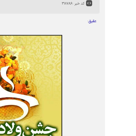
کد خبر :
۳۸۷۸۶
عقیق
: