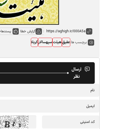
گزارش خطا
پسندها
0
برچسب ها:
عقیق
هیئت
سپهسالار
کربلا
ارسال
نظر