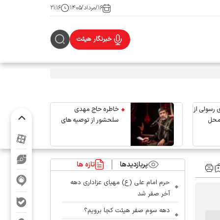
۱۶/مرداد/۱۴۰۵
۲۱:۱۶
خبرنگار هیئت
 رسولی از
خاطره حاج مهدی
محل
سلحشور از توصیه های
رهبر شهید انقلاب
پربازدیدها
تازه ها
حرم امام علی (ع) مهیای عزاداری دهه
آخر صفر شد
دهه سوم صفر هیئت کجا برویم؟