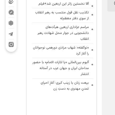
آقا نخستین زائر این اربعین شد+فیلم
تکذیب نقل قول منتسب به رهبر انقلاب
از سوی دفتر معظم‌له
مراسم عزاداری اربعین هیأت‌های
دانشجویی در جوار محل شهادت رهبر
انقلاب
«نوگفته»؛ شهاب مرادی دورهمی نوجوانان
را آغاز کرد
آلبوم بین‌المللی «یا لثارات الامام» با حضور
مداحان ایران و جهان عرب در آستانه
انتشار
بیعت زنان با زینب کبری؛ آغازِ احیای
تمدنِ مهدوی به دستِ زن