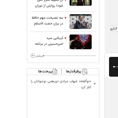
شود/ روایتی از دوران
کودکی و نوجوانی این
واعظ بزرگ و نویسنده و
سه نصیحت مهم حافظ
پژوهشگر جهان اسلام
در بیان حجت الاسلام
گذاری
موسوی مطلق
کربلایی سید
امیر‌حسینی در برنامه
ایران حسین(ع):
محسن چاوشی چه
بیشتر
خوب گفت که مردم خدا
مراقب ماست/ مردم
پرطرفدارها
پربحث‌ها
دهن تفرقه افکنان بزنند
«نوگفته»؛ شهاب مرادی دورهمی نوجوانان را
آغاز کرد