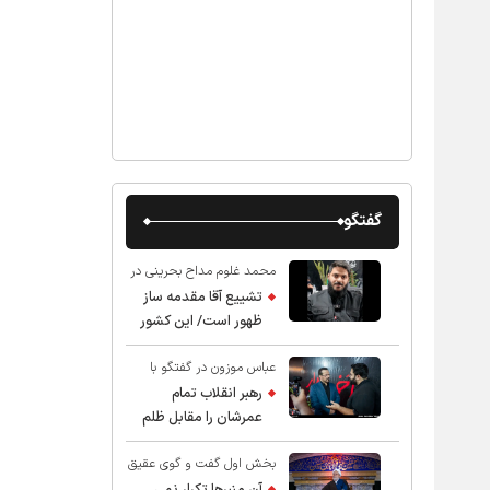
گفتگو
محمد غلوم مداح بحرینی در
گفت و گو با عقیق:
تشییع آقا مقدمه ساز
ظهور است/ این کشور
صاحب دارد
عباس موزون در گفتگو با
عقیق:
رهبر انقلاب تمام
عمرشان را مقابل ظلم
ایستادند پس نباید از
بخش اول گفت و گوی عقیق
شهادت ایشان شگفت
با استاد حسین انصاریان:
زده شد
آن منبرها تکرار نمی