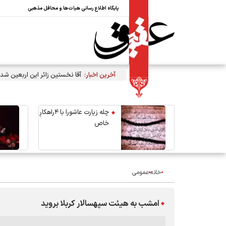
پایگاه اطلاع رسانی هیات‌ها و محافل مذهبی
آخرین اخبار:
آقا نخستین زائر این اربعین شد
چله زیارت عاشورا با ۴راهکارِ
خاص
خانه
عمومی
امشب به هیئت سپهسالار کربلا بروید