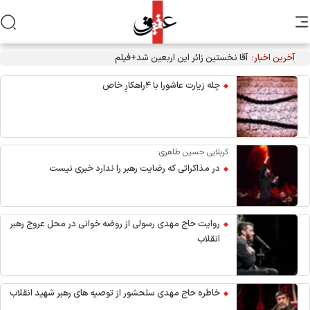
آخرین اخبار:
آقا نخستین زائر این اربعین شد+فیلم
چله زیارت عاشورا با ۴راهکارِ خاص
کربلایی حسین طاهری:
در مذاکراتی که رضایت رهبر را ندارد خبری نیست
روایت حاج مهدی رسولی از روضه خوانی در محل عروج رهبر
انقلاب
خاطره حاج مهدی سلحشور از توصیه های رهبر شهید انقلاب