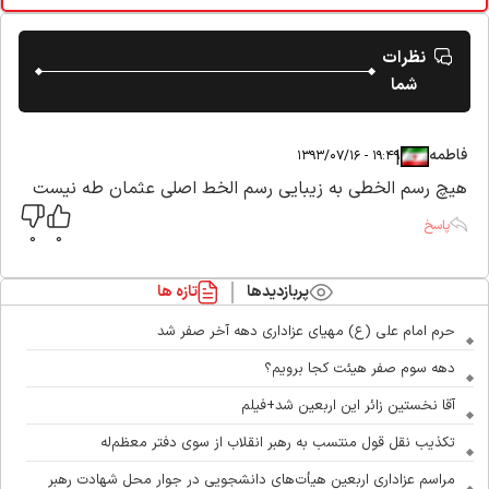
نظرات
شما
فاطمه
|
|
۱۹:۴۹ - ۱۳۹۳/۰۷/۱۶
هیچ رسم الخطی به زیبایی رسم الخط اصلی عثمان طه نیست
پاسخ
0
0
پربازدیدها
تازه ها
حرم امام علی (ع) مهیای عزاداری دهه آخر صفر شد
دهه سوم صفر هیئت کجا برویم؟
آقا نخستین زائر این اربعین شد+فیلم
تکذیب نقل قول منتسب به رهبر انقلاب از سوی دفتر معظم‌له
مراسم عزاداری اربعین هیأت‌های دانشجویی در جوار محل شهادت رهبر