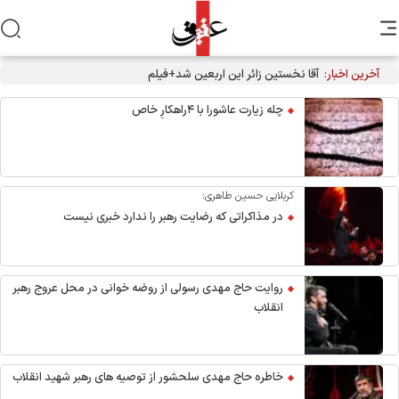
آخرین اخبار:
آقا نخستین زائر این اربعین شد+فیلم
چله زیارت عاشورا با ۴راهکارِ خاص
کربلایی حسین طاهری:
در مذاکراتی که رضایت رهبر را ندارد خبری نیست
روایت حاج مهدی رسولی از روضه خوانی در محل عروج رهبر
انقلاب
خاطره حاج مهدی سلحشور از توصیه های رهبر شهید انقلاب