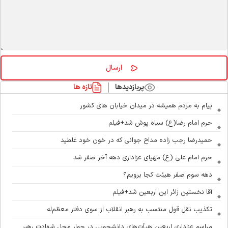
پربازدیدها
تازه ها
پیام به مردم همیشه در میدان خیابان های کشور
حرم امام رضا(ع) سیاه پوش شد+فیلم
حمیدرضا رجب زاده مداح جوانی که در خون خود غلطید
حرم امام علی (ع) مهیای عزاداری دهه آخر صفر شد
دهه سوم صفر هیئت کجا برویم؟
آقا نخستین زائر این اربعین شد+فیلم
تکذیب نقل قول منتسب به رهبر انقلاب از سوی دفتر معظم‌له
مراسم عزاداری اربعین هیأت‌های دانشجویی در جوار محل شهادت رهبر