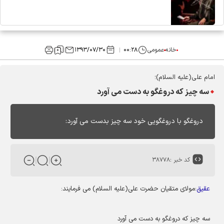
خانه
عمومی
۰۰:۲۸
۱۳۹۳/۰۷/۳۰
امام علی(علیه السلام)؛
سه چیز که دروغگو به دست می آورد
دروغگو با دروغگویى خود سه چیز بدست مى آورد:
کد خبر :
۳۸۷۷۸
عقیق
:مولای متقیان حضرت علی(علیه السلام) می فرمایند:
سه چیز که دروغگو به دست می آورد