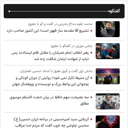
گفتگو
محمد غلوم مداح بحرینی در گفت و گو با عقیق:
تشییع آقا مقدمه ساز ظهور است/ این کشور صاحب دارد
عباس موزون در گفتگو با عقیق:
رهبر انقلاب تمام عمرشان را مقابل ظلم ایستادند پس
نباید از شهادت ایشان شگفت زده شد
بخش اول گفت و گوی عقیق با استاد حسین انصاریان:
آن منبرها تکرار نمی شود/ روایتی از دوران کودکی و
نوجوانی این واعظ بزرگ و نویسنده و پژوهشگر جهان
اسلام
سه نصیحت مهم حافظ در بیان حجت الاسلام موسوی
مطلق
کربلایی سید امیر‌حسینی در برنامه ایران حسین(ع):
محسن چاوشی چه خوب گفت که مردم خدا مراقب