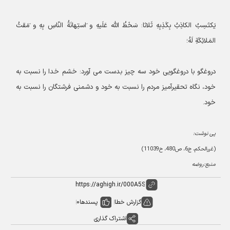
یَکتَسِبُ الکاذِبُ بِکَذِبِهِ ثَلاثا: سَخَطُ اللّه عَلَیهِ و َاستِهانَةُ النّاسِ بِهِ و َمَقتُ
المَلائِکَةِ لَهُ؛
دروغگو با دروغگویى خود سه چیز بدست مى آورد: خشم خدا را نسبت به
خود، نگاه تحقیرآمیز مردم را نسبت به خود و دشمنى فرشتگان را نسبت به
خود.
پی نوشت:
(غررالحکم، ج6، ص480، ح11039)
منبع:روضه
گزارش خطا
پسندها
0
اشتراک گذاری