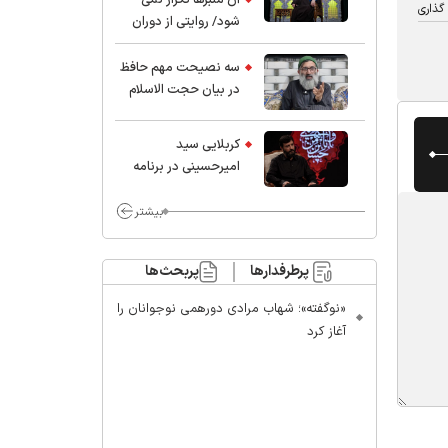
گذاری
شود/ روایتی از دوران
کودکی و نوجوانی این
واعظ بزرگ و نویسنده و
سه نصیحت مهم حافظ
پژوهشگر جهان اسلام
در بیان حجت الاسلام
موسوی مطلق
کربلایی سید
امیر‌حسینی در برنامه
ایران حسین(ع):
محسن چاوشی چه
بیشتر
خوب گفت که مردم خدا
مراقب ماست/ مردم
پرطرفدارها
پربحث‌ها
دهن تفرقه افکنان بزنند
«نوگفته»؛ شهاب مرادی دورهمی نوجوانان را
آغاز کرد