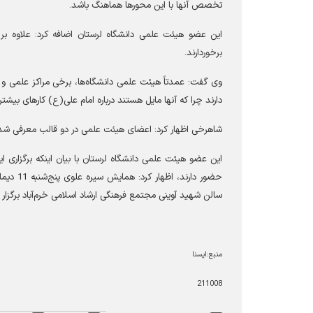
تخصص آنها با این محورها هماهنگ باشد
.
این عضو هیئت علمی دانشگاه لرستان اضافه کرد: علاوه ب
برخوردارند
.
وی گفت: عمدتاً هیئت علمی دانشگاه
ها، برخی مراکز علمی و 
دارند چرا که آنها مایل هستند درباره امام علی(ع) کارهای بیشتر
شاهرخی اظهار کرد: اعضای هیئت علمی در دو قالب معرفی شدند
این عضو هیئت علمی دانشگاه لرستان با بیان اینکه برگزاری 
حضور دارند، اظهار کرد: همایش سیره علوی پنج
شنبه 11 دیماه جاری به همت جهاد دانشگاهی و همکاری و مشارکت سایر دستگاه
سالن شهید آوینی مجتمع فرهنگی ارشاد اسلامی خرم
آباد برگزا
منبع:ایسنا
211008