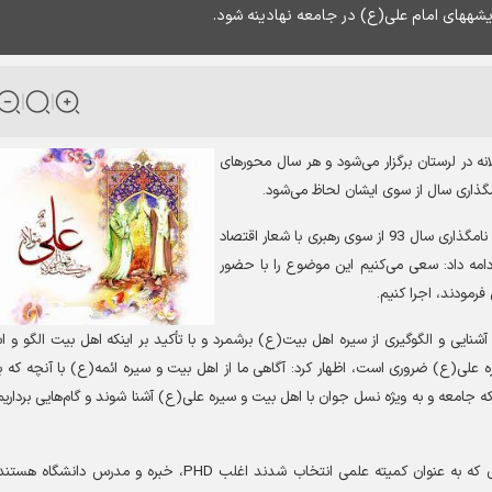
ه شود.
 در لرستان برگزار می
شود و هر سال محورهای
گذاری سال از سوی ایشان لحاظ می
شود
.
وی با بیان اینکه محورهای همایش سیره علوی امسال براساس نامگذاری سال 93 از سوی رهبری با شعار اقتصاد
امه داد: سعی می
کنیم این موضوع را با حضور
رمودند، اجرا کنیم
.
ایی و الگوگیری از سیره اهل بیت(ع) برشمرد و با تأکید بر اینکه اهل بیت الگو و ا
علی(ع) ضروری است، اظهار کرد: آگاهی ما از اهل بیت و سیره ائمه(ع) با آنچه که ب
ه جامعه و به ویژه نسل جوان با اهل بیت و سیره علی(ع) آشنا شوند و گام
هایی برداریم
ی که به عنوان کمیته علمی انتخاب شدند اغلب
PHD
، خبره و مدرس دانشگاه هستند