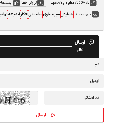
گزارش خطا
پسندها
0
برچسب ها:
همایش
سیره علوی
امام علی
افکار
اندیشه
نهادی
ارسال
نظر