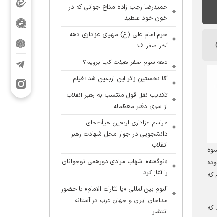
حمیدرضا رجب زاده مداح جوانی که در
خون خود غلطید
حرم امام علی (ع) مهیای عزاداری دهه
آخر صفر شد
دهه سوم صفر هیئت کجا برویم؟
آقا نخستین زائر این اربعین شد+فیلم
تکذیب نقل قول منتسب به رهبر انقلاب
از سوی دفتر معظم‌له
مراسم عزاداری اربعین هیأت‌های
دانشجویی در جوار محل شهادت رهبر
انقلاب
سوه
«نوگفته»؛ شهاب مرادی دورهمی نوجوانان
وده
را آغاز کرد
 که
آلبوم بین‌المللی «یا لثارات الامام» با حضور
مداحان ایران و جهان عرب در آستانه
 که
انتشار