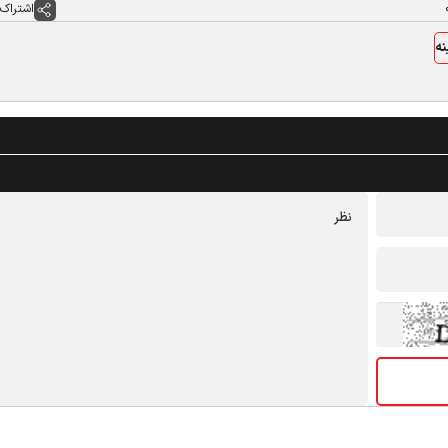
اشتراک 
نه