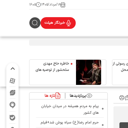
۱۸/مرداد/۱۴۰۵
۱۶:۰۵
خبرنگار هیئت
 رسولی از
خاطره حاج مهدی
محل
سلحشور از توصیه های
رهبر شهید انقلاب
پربازدیدها
تازه ها
پیام به مردم همیشه در میدان خیابان
های کشور
حرم امام رضا(ع) سیاه پوش شد+فیلم