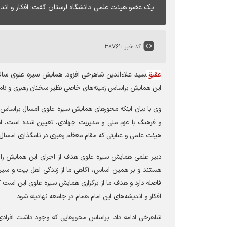
یک عضو هیئت علمی دانشگاه لرستان گفت: افکار و اندیشه‎های امام علی(ع) در جامعه نهادین
کد خبر :
۳۸۷۶۱
عقیق
:
سید علاءالدین شاهرخی
افزود: همایش سیره علوی سالانه
این همایش براساس زمینه
های خاصی نظیر سخنان رهبری و نام
و فرهنگ با عزم ملی و مدیریت جهادی، تعیین شده است، اد
هیئت علمی و عنایتی که مقام معظم رهبری در نامگذاری امسال ف
دبیر علمی همایش سیره علوی هدف از اجرای این همایش را آشن
هستند و بر همین اساس، آگاهی ما از زندگی اهل بیت و سیره 
فاصله دارد و هدف ما از برگزاری همایش سیره علوی این است ک
افکار و اندیشه
های این امام همام در جامعه نهادینه شود
.
شاهرخی ادامه داد: براساس محورهایی که وجود داشت افراد