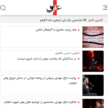
آخرین اخبار:
آقا نخستین زائر این اربعین شد+فیلم
چله زیارت عاشورا با ۴راهکارِ خاص
کربلایی حسین طاهری:
در مذاکراتی که رضایت رهبر را ندارد خبری نیست
روایت حاج مهدی رسولی از روضه خوانی در محل عروج رهبر
انقلاب
خاطره حاج مهدی سلحشور از توصیه های رهبر شهید انقلاب