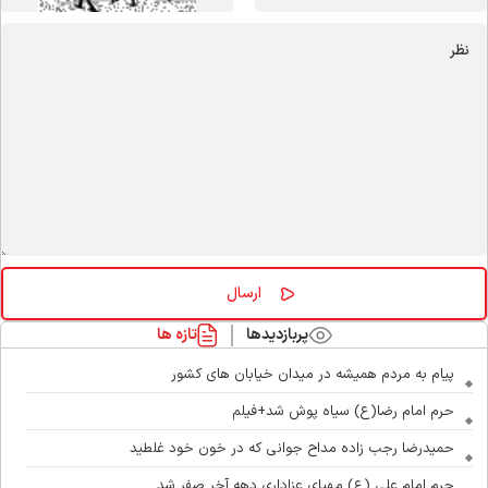
پربازدیدها
تازه ها
پیام به مردم همیشه در میدان خیابان های کشور
حرم امام رضا(ع) سیاه پوش شد+فیلم
حمیدرضا رجب زاده مداح جوانی که در خون خود غلطید
حرم امام علی (ع) مهیای عزاداری دهه آخر صفر شد