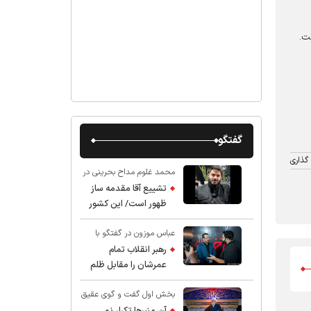
ست
.
گفتگو
گذاری
محمد غلوم مداح بحرینی در
گفت و گو با عقیق:
تشییع آقا مقدمه ساز
ظهور است/ این کشور
صاحب دارد
عباس موزون در گفتگو با
عقیق:
رهبر انقلاب تمام
عمرشان را مقابل ظلم
ایستادند پس نباید از
بخش اول گفت و گوی عقیق
شهادت ایشان شگفت
با استاد حسین انصاریان:
زده شد
آن منبرها تکرار نمی