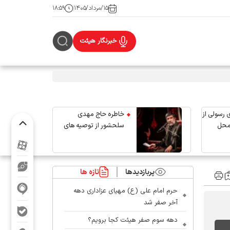
۱۵/مرداد/۱۴۰۵
۱۸:۵۹
خبرنگار هیئت
 رسولی از
خاطره حاج مهدی
محل
سلحشور از توصیه های
رهبر شهید انقلاب
پربازدیدها
تازه ها
حرم امام علی (ع) مهیای عزاداری دهه
آخر صفر شد
دهه سوم صفر هیئت کجا برویم؟