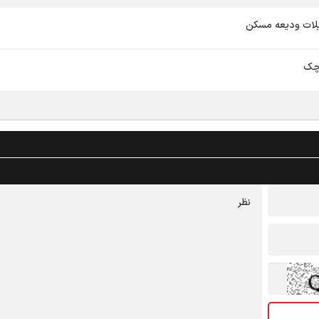
یلات ودیعه مسکن
 چک