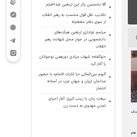
آقا نخستین زائر این اربعین شد+فیلم
تکذیب نقل قول منتسب به رهبر انقلاب
از سوی دفتر معظم‌له
مراسم عزاداری اربعین هیأت‌های
دانشجویی در جوار محل شهادت رهبر
انقلاب
«نوگفته»؛ شهاب مرادی دورهمی نوجوانان
را آغاز کرد
آلبوم بین‌المللی «یا لثارات الامام» با حضور
مداحان ایران و جهان عرب در آستانه
انتشار
بیعت زنان با زینب کبری؛ آغازِ احیای
تمدنِ مهدوی به دستِ زن
هدف
 هم