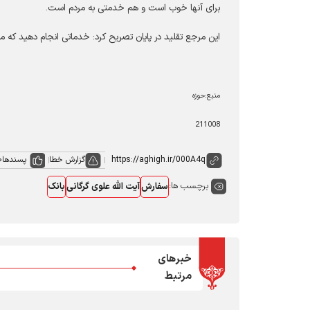
برای آنها خوب است و هم خدمتی به مردم است
.
این مرجع تقلید در پایان تصریح کرد: خدماتی انجام دهید که م
منبع:حوزه
211008
گزارش خطا
پسندها
0
برچسب ها:
سفارش
آیت الله علوی گرگانی
بانک
خبرهای
مرتبط