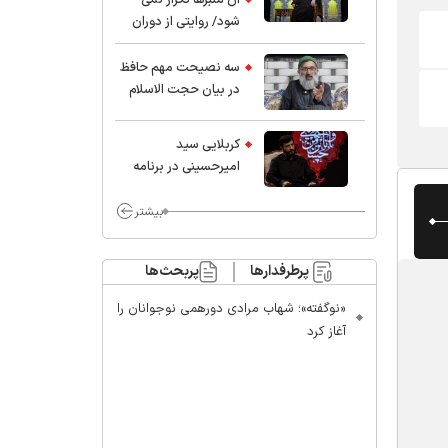
شود/ روایتی از دوران
کودکی و نوجوانی این
واعظ بزرگ و نویسنده و
سه نصیحت مهم حافظ
پژوهشگر جهان اسلام
در بیان حجت الاسلام
موسوی مطلق
کربلایی سید
امیر‌حسینی در برنامه
ایران حسین(ع):
محسن چاوشی چه
بیشتر
خوب گفت که مردم خدا
مراقب ماست/ مردم
پرطرفدارها
پربحث‌ها
دهن تفرقه افکنان بزنند
«نوگفته»؛ شهاب مرادی دورهمی نوجوانان را
آغاز کرد