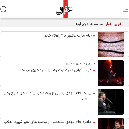
آخرین اخبار:
مراسم عزاداری اربعین هیأت‌های دانشجویی در جوار محل شهادت
رهبر انقلاب
چله زیارت عاشورا با ۴راهکارِ خاص
کربلایی حسین طاهری:
در مذاکراتی که رضایت رهبر را ندارد خبری نیست
روایت حاج مهدی رسولی از روضه خوانی در محل عروج رهبر
انقلاب
خاطره حاج مهدی سلحشور از توصیه های رهبر شهید انقلاب