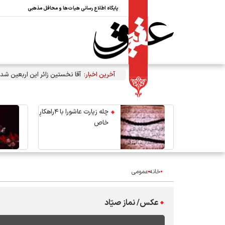
پایگاه اطلاع رسانی هیات‌ها و محافل مذهبی
آخرین اخبار:
آقا نخستین زائر این اربعین شد
چله زیارت عاشورا با ۴راهکارِ
خاص
خانه
عمومی
عکس/ نماز صیّاد