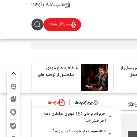
۱۵/مرداد/۱۴۰۵
۲۱:۴۹
خبرنگار هیئت
 رسولی از
خاطره حاج مهدی
محل
سلحشور از توصیه های
رهبر شهید انقلاب
پربازدیدها
تازه ها
حرم امام علی (ع) مهیای عزاداری دهه
آخر صفر شد
دهه سوم صفر هیئت کجا برویم؟