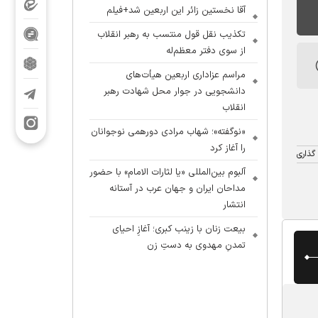
آقا نخستین زائر این اربعین شد+فیلم
تکذیب نقل قول منتسب به رهبر انقلاب
از سوی دفتر معظم‌له
مراسم عزاداری اربعین هیأت‌های
دانشجویی در جوار محل شهادت رهبر
انقلاب
«نوگفته»؛ شهاب مرادی دورهمی نوجوانان
را آغاز کرد
گذاری
آلبوم بین‌المللی «یا لثارات الامام» با حضور
مداحان ایران و جهان عرب در آستانه
انتشار
بیعت زنان با زینب کبری؛ آغازِ احیای
تمدنِ مهدوی به دستِ زن