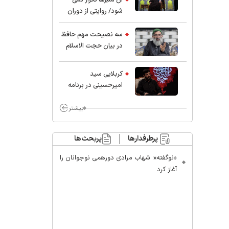
شود/ روایتی از دوران
کودکی و نوجوانی این
واعظ بزرگ و نویسنده و
سه نصیحت مهم حافظ
پژوهشگر جهان اسلام
در بیان حجت الاسلام
موسوی مطلق
کربلایی سید
امیر‌حسینی در برنامه
ایران حسین(ع):
محسن چاوشی چه
بیشتر
خوب گفت که مردم خدا
مراقب ماست/ مردم
پرطرفدارها
پربحث‌ها
دهن تفرقه افکنان بزنند
«نوگفته»؛ شهاب مرادی دورهمی نوجوانان را
آغاز کرد