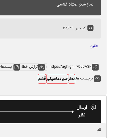
نماز شکر صیّاد قشمی.
کد خبر :
۳۸۶۴۹
عقیق
:
گزارش خطا
پسندها
0
برچسب ها:
نماز
صیادماهیگیر
قشم
ارسال
نظر