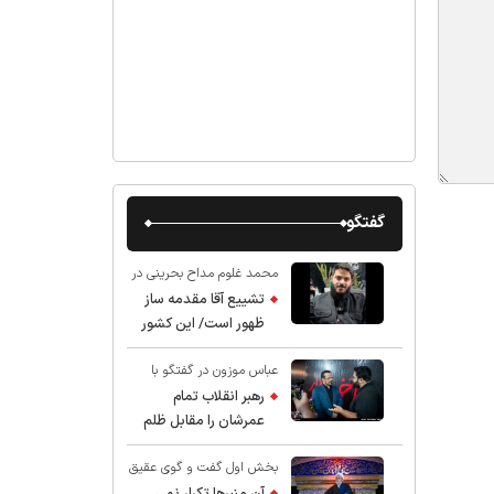
گفتگو
محمد غلوم مداح بحرینی در
گفت و گو با عقیق:
تشییع آقا مقدمه ساز
ظهور است/ این کشور
صاحب دارد
عباس موزون در گفتگو با
عقیق:
رهبر انقلاب تمام
عمرشان را مقابل ظلم
ایستادند پس نباید از
بخش اول گفت و گوی عقیق
شهادت ایشان شگفت
با استاد حسین انصاریان:
زده شد
آن منبرها تکرار نمی