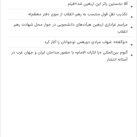
آقا نخستین زائر این اربعین شد+فیلم
تکذیب نقل قول منتسب به رهبر انقلاب از سوی دفتر معظم‌له
مراسم عزاداری اربعین هیأت‌های دانشجویی در جوار محل شهادت رهبر
انقلاب
«نوگفته»؛ شهاب مرادی دورهمی نوجوانان را آغاز کرد
آلبوم بین‌المللی «یا لثارات الامام» با حضور مداحان ایران و جهان عرب در
آستانه انتشار