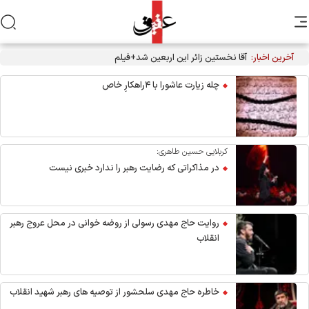
آخرین اخبار:
آقا نخستین زائر این اربعین شد+فیلم
چله زیارت عاشورا با ۴راهکارِ خاص
کربلایی حسین طاهری:
در مذاکراتی که رضایت رهبر را ندارد خبری نیست
روایت حاج مهدی رسولی از روضه خوانی در محل عروج رهبر
انقلاب
خاطره حاج مهدی سلحشور از توصیه های رهبر شهید انقلاب