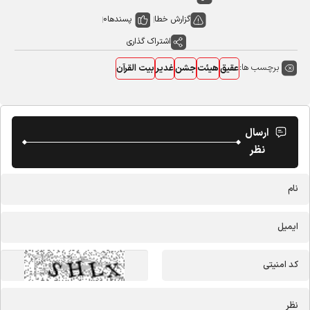
گزارش خطا
پسندها
0
اشتراک گذاری
برچسب ها:
عقیق
هیئت
جشن
غدیر
بیت القرآن
ارسال
نظر