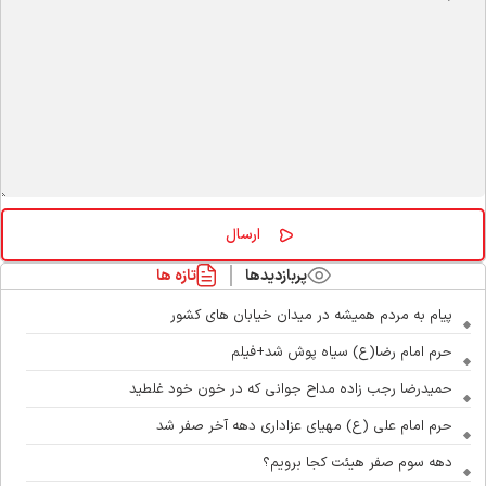
پربازدیدها
تازه ها
پیام به مردم همیشه در میدان خیابان های کشور
حرم امام رضا(ع) سیاه پوش شد+فیلم
حمیدرضا رجب زاده مداح جوانی که در خون خود غلطید
حرم امام علی (ع) مهیای عزاداری دهه آخر صفر شد
دهه سوم صفر هیئت کجا برویم؟