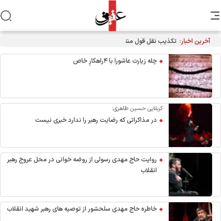
آخرین اخبار:
تکذیب نقل قول منتسب به رهبر انقلاب از سوی دفتر معظم‌له
چله زیارت عاشورا با ۴راهکارِ خاص
کربلایی حسین طاهری:
در مذاکراتی که رضایت رهبر را ندارد خبری نیست
روایت حاج مهدی رسولی از روضه خوانی در محل عروج رهبر
انقلاب
خاطره حاج مهدی سلحشور از توصیه های رهبر شهید انقلاب