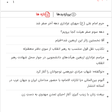
0
1
پربازدیدها
تازه ها
حرم امام علی (ع) مهیای عزاداری دهه آخر صفر شد
دهه سوم صفر هیئت کجا برویم؟
آقا نخستین زائر این اربعین شد+فیلم
تکذیب نقل قول منتسب به رهبر انقلاب از سوی دفتر معظم‌له
مراسم عزاداری اربعین هیأت‌های دانشجویی در جوار محل شهادت رهبر
انقلاب
«نوگفته»؛ شهاب مرادی دورهمی نوجوانان را آغاز کرد
آلبوم بین‌المللی «یا لثارات الامام» با حضور مداحان ایران و جهان عرب در
آستانه انتشار
بیعت زنان با زینب کبری؛ آغازِ احیای تمدنِ مهدوی به دستِ زن