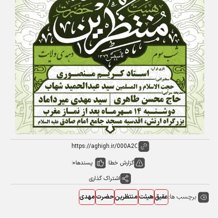
گزارش خطا
پسندها
0
اشتراک گذاری
برچسب ها:
عقیق
هیئت
منتظرین
حضرت
مهدی