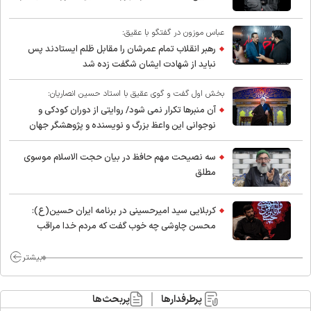
عباس موزون در گفتگو با عقیق:
رهبر انقلاب تمام عمرشان را مقابل ظلم ایستادند پس
نباید از شهادت ایشان شگفت زده شد
بخش اول گفت و گوی عقیق با استاد حسین انصاریان:
آن منبرها تکرار نمی شود/ روایتی از دوران کودکی و
نوجوانی این واعظ بزرگ و نویسنده و پژوهشگر جهان
اسلام
سه نصیحت مهم حافظ در بیان حجت الاسلام موسوی
مطلق
کربلایی سید امیر‌حسینی در برنامه ایران حسین(ع):
محسن چاوشی چه خوب گفت که مردم خدا مراقب
ماست/ مردم دهن تفرقه افکنان بزنند
بیشتر
پرطرفدارها
پربحث‌ها