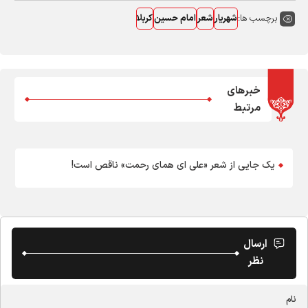
برچسب ها:
شهریار
شعر
امام حسین
کربلا
خبرهای
مرتبط
یک جایی از شعر «علی ای همای رحمت» ناقص است!
ارسال
نظر