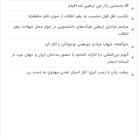
آقا نخستین زائر این اربعین شد+فیلم
تکذیب نقل قول منتسب به رهبر انقلاب از سوی دفتر معظم‌له
مراسم عزاداری اربعین هیأت‌های دانشجویی در جوار محل شهادت رهبر
انقلاب
«نوگفته»؛ شهاب مرادی دورهمی نوجوانان را آغاز کرد
آلبوم بین‌المللی «یا لثارات الامام» با حضور مداحان ایران و جهان عرب در
آستانه انتشار
بیعت زنان با زینب کبری؛ آغازِ احیای تمدنِ مهدوی به دستِ زن