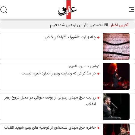
آخرین اخبار:
آقا نخستین زائر این اربعین شد+فیلم
چله زیارت عاشورا با ۴راهکارِ خاص
کربلایی حسین طاهری:
در مذاکراتی که رضایت رهبر را ندارد خبری نیست
روایت حاج مهدی رسولی از روضه خوانی در محل عروج رهبر
انقلاب
خاطره حاج مهدی سلحشور از توصیه های رهبر شهید انقلاب