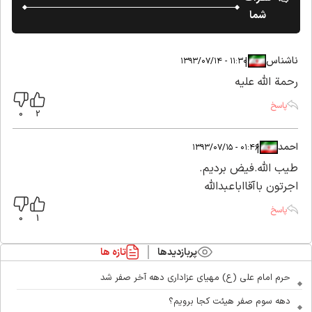
شما
ناشناس
|
|
۱۱:۳۰ - ۱۳۹۳/۰۷/۱۴
رحمة الله عليه
پاسخ
0
2
احمد
|
|
۰۱:۴۶ - ۱۳۹۳/۰۷/۱۵
طیب الله.فیض بردیم.
اجرتون باآقااباعبدالله
پاسخ
0
1
پربازدیدها
تازه ها
حرم امام علی (ع) مهیای عزاداری دهه آخر صفر شد
دهه سوم صفر هیئت کجا برویم؟