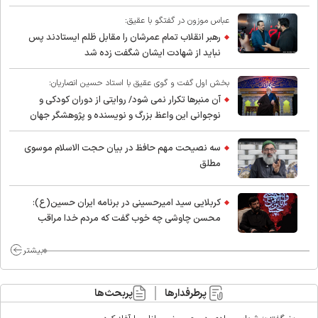
عباس موزون در گفتگو با عقیق:
رهبر انقلاب تمام عمرشان را مقابل ظلم ایستادند پس
نباید از شهادت ایشان شگفت زده شد
بخش اول گفت و گوی عقیق با استاد حسین انصاریان:
آن منبرها تکرار نمی شود/ روایتی از دوران کودکی و
نوجوانی این واعظ بزرگ و نویسنده و پژوهشگر جهان
اسلام
سه نصیحت مهم حافظ در بیان حجت الاسلام موسوی
مطلق
کربلایی سید امیر‌حسینی در برنامه ایران حسین(ع):
محسن چاوشی چه خوب گفت که مردم خدا مراقب
ماست/ مردم دهن تفرقه افکنان بزنند
بیشتر
پرطرفدارها
پربحث‌ها