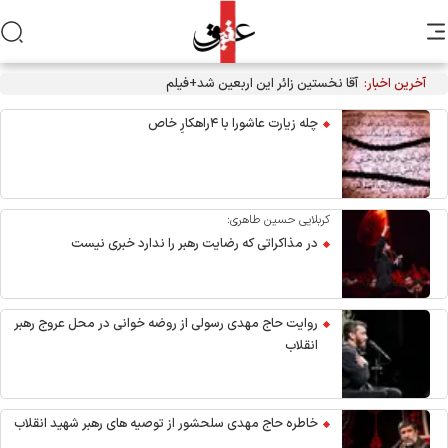
آخرین اخبار:
آقا نخستین زائر این اربعین شد+فیلم
چله زیارت عاشورا با ۴راهکارِ خاص
کربلایی حسین طاهری:
در مذاکراتی که رضایت رهبر را ندارد خبری نیست
روایت حاج مهدی رسولی از روضه خوانی در محل عروج رهبر
انقلاب
خاطره حاج مهدی سلحشور از توصیه های رهبر شهید انقلاب