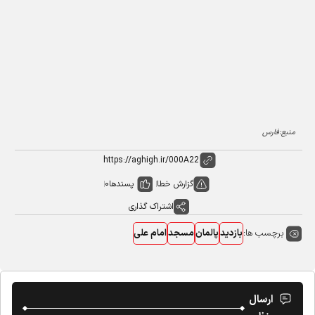
منبع:فارس
گزارش خطا
پسندها
0
اشتراک گذاری
برچسب ها:
بازدید
پالمان
مسجد
امام علی
ارسال