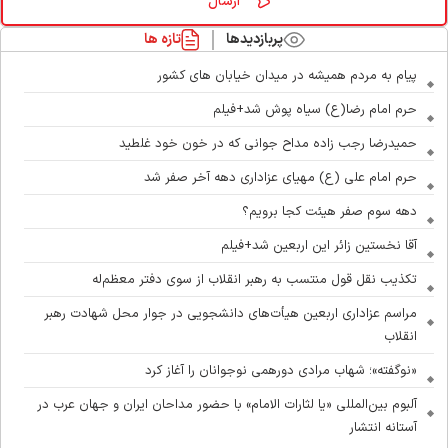
پربازدیدها
تازه ها
پیام به مردم همیشه در میدان خیابان های کشور
حرم امام رضا(ع) سیاه پوش شد+فیلم
حمیدرضا رجب زاده مداح جوانی که در خون خود غلطید
حرم امام علی (ع) مهیای عزاداری دهه آخر صفر شد
دهه سوم صفر هیئت کجا برویم؟
آقا نخستین زائر این اربعین شد+فیلم
تکذیب نقل قول منتسب به رهبر انقلاب از سوی دفتر معظم‌له
مراسم عزاداری اربعین هیأت‌های دانشجویی در جوار محل شهادت رهبر
انقلاب
«نوگفته»؛ شهاب مرادی دورهمی نوجوانان را آغاز کرد
آلبوم بین‌المللی «یا لثارات الامام» با حضور مداحان ایران و جهان عرب در
آستانه انتشار