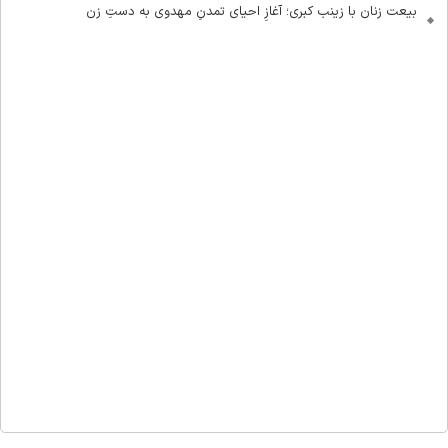
بیعت زنان با زینب کبری؛ آغازِ احیای تمدنِ مهدوی به دستِ زن