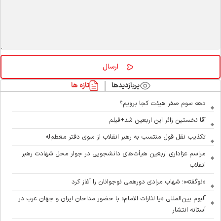
پربازدیدها
تازه ها
دهه سوم صفر هیئت کجا برویم؟
آقا نخستین زائر این اربعین شد+فیلم
تکذیب نقل قول منتسب به رهبر انقلاب از سوی دفتر معظم‌له
مراسم عزاداری اربعین هیأت‌های دانشجویی در جوار محل شهادت رهبر
انقلاب
«نوگفته»؛ شهاب مرادی دورهمی نوجوانان را آغاز کرد
آلبوم بین‌المللی «یا لثارات الامام» با حضور مداحان ایران و جهان عرب در
آستانه انتشار