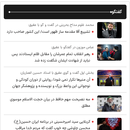
گفتگو
محمد غلوم مداح بحرینی در گفت و گو با عقیق:
تشییع آقا مقدمه ساز ظهور است/ این کشور صاحب دارد
عباس موزون در گفتگو با عقیق:
رهبر انقلاب تمام عمرشان را مقابل ظلم ایستادند پس
نباید از شهادت ایشان شگفت زده شد
بخش اول گفت و گوی عقیق با استاد حسین انصاریان:
آن منبرها تکرار نمی شود/ روایتی از دوران کودکی و
نوجوانی این واعظ بزرگ و نویسنده و پژوهشگر جهان
اسلام
سه نصیحت مهم حافظ در بیان حجت الاسلام موسوی
مطلق
کربلایی سید امیر‌حسینی در برنامه ایران حسین(ع):
محسن چاوشی چه خوب گفت که مردم خدا مراقب