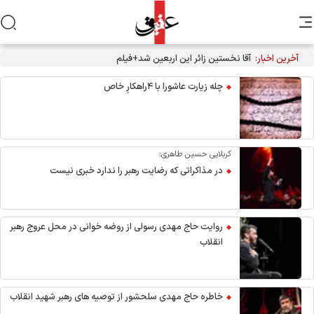
آخرین اخبار:
آقا نخستین زائر این اربعین شد+فیلم
چله زیارت عاشورا با ۴راهکارِ خاص
کربلایی حسین طاهری:
در مذاکراتی که رضایت رهبر را ندارد خبری نیست
روایت حاج مهدی رسولی از روضه خوانی در محل عروج رهبر
انقلاب
خاطره حاج مهدی سلحشور از توصیه های رهبر شهید انقلاب