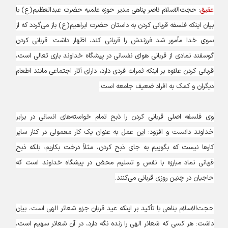
عقیق
: حجت‌الاسلام ناصر پناهی مدیر حوزه علمیه حضرت عبدالعظیم(ع) با
بیان اینکه فلسفه قربانی کردن به داستان حضرت ابراهیم(ع) باز می‌گردد که از
سوی خدا مأمور شد فرزندش را قربانی کند، اظهار داشت: قربانی کردن
گوسفند نمادی از قربانی هوای نفسانی در پیشگاه خداوند باری تعالی است،
قربانی کردن علاوه بر اینکه ثمرات فردی دارد، دارای آثار اجتماعی مانند اطعام
دیگران و کمک به افراد ضعیف جامعه است.
وی فلسفه اصلی قربانی کردن را ذبح تمام خواسته‌های انسانی در برابر
خداوند دانست و افزود: این عمل به عنوان یک کار معمولی در کنار سایر
کارها نیست که بگوییم به جای ذبح کردن، مثلاً درخت بکاریم، بلکه ذبح
قربانی نماد مبارزه با نفس و تسلیم محض در پیشگاه خداوند است که
حاجیان در چنین روزی قربانی می‌کنند.
حجت‌الاسلام پناهی با تأکید بر اینکه عید قربان جزو شعائر الهی است، بیان
داشت: هر کسی که شعائر الهی را زنده نگه دارد، در آن شعائر سهیم است،