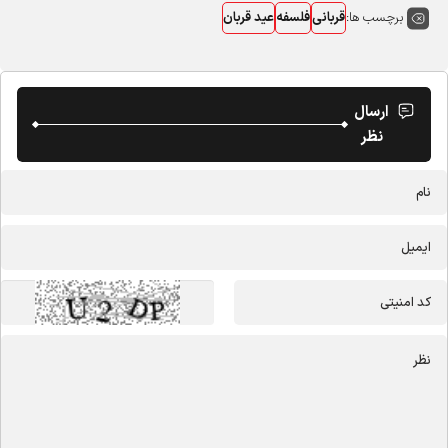
برچسب ها:
قربانی
فلسفه
عید قربان
ارسال
نظر