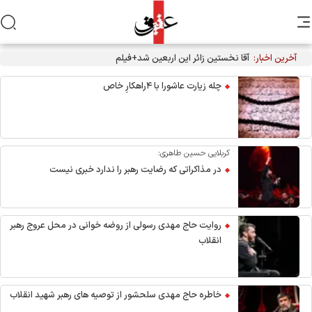
آخرین اخبار:
آقا نخستین زائر این اربعین شد+فیلم
چله زیارت عاشورا با ۴راهکارِ خاص
کربلایی حسین طاهری:
در مذاکراتی که رضایت رهبر را ندارد خبری نیست
روایت حاج مهدی رسولی از روضه خوانی در محل عروج رهبر
انقلاب
خاطره حاج مهدی سلحشور از توصیه های رهبر شهید انقلاب