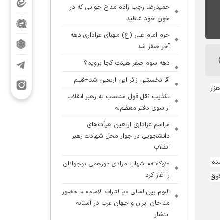
حمیدرضا رجب زاده مداح جوانی که در
خون خود غلطید
حرم امام علی (ع) مهیای عزاداری دهه
آخر صفر شد
دهه سوم صفر هیئت کجا برویم؟
آقا نخستین زائر این اربعین شد+فیلم
از سوی سازمان انتشارات پژوهشگاه فرهنگ و اندیشه اسلامی با تخفیف ویژه در دهه امامت ولایت عرضه می‌شود و از ۱۵۰ هزار
تکذیب نقل قول منتسب به رهبر انقلاب
از سوی دفتر معظم‌له
مراسم عزاداری اربعین هیأت‌های
دانشجویی در جوار محل شهادت رهبر
انقلاب
ده:
«نوگفته»؛ شهاب مرادی دورهمی نوجوانان
را آغاز کرد
مت و حقوق
آلبوم بین‌المللی «یا لثارات الامام» با حضور
مداحان ایران و جهان عرب در آستانه
انتشار