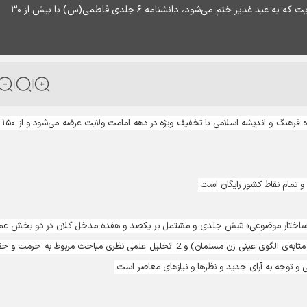
همزمان با فرا رسیدن عید قربان و آغاز دهه امامت و ولایت که به عید غدیر ختم می‌شود، دانشنامه ۶ جلدی فاطمی(س) با بیش از ۳۰
:دانشنامه فاطمی(س) 
ست «ساختار موضوعی» شش جلدی و مشتمل بر یکصد و هفده مدخل کلان در دو بخش عم
1. تبیین زندگانی، سیره و تعالیم حضرت فاطمه زهرا(س) ( به مثابه‌ی الگوی عینی زن مسلمان) و 2. تحلیل علمی نظری مباحث مربوط به حر
ینی و توجه به آرای جدید و نظرها و نیازهای معاصر است.