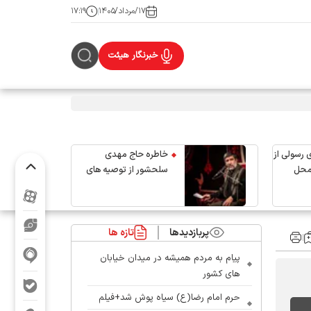
۱۷/مرداد/۱۴۰۵
۱۷:۱۹
خبرنگار هیئت
 رسولی از
خاطره حاج مهدی
محل
سلحشور از توصیه های
رهبر شهید انقلاب
پربازدیدها
تازه ها
پیام به مردم همیشه در میدان خیابان
های کشور
حرم امام رضا(ع) سیاه پوش شد+فیلم