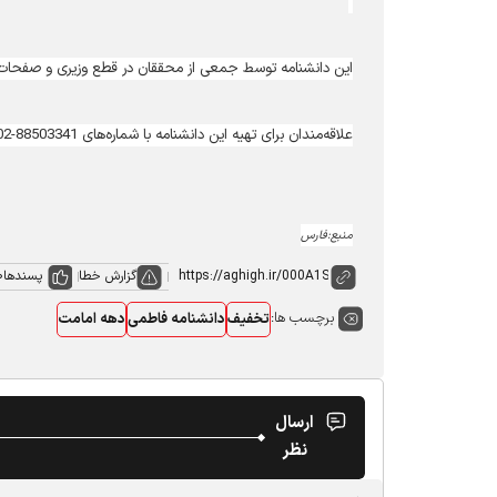
این دانشنامه توسط جمعی از محققان در قطع وزیری و صفحات 2880 صفحه در شش جلد از سوی پژوهشگاه فرهنگ و اندیشه اسلامی منتشر شده ا
علاقه‌مندان برای تهیه این دانشنامه با شماره‌های 88503341-88505402 تماس بگیرند یا به نشانی www.poiict.ir مراجعه کنند.
منبع:فارس
گزارش خطا
پسندها
0
برچسب ها:
تخفیف
دانشنامه فاطمی
دهه امامت
ارسال
نظر