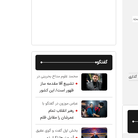
گفتگو
محمد غلوم مداح بحرینی در
گذاری
گفت و گو با عقیق:
تشییع آقا مقدمه ساز
ظهور است/ این کشور
صاحب دارد
عباس موزون در گفتگو با
عقیق:
رهبر انقلاب تمام
عمرشان را مقابل ظلم
ایستادند پس نباید از
بخش اول گفت و گوی عقیق
شهادت ایشان شگفت
با استاد حسین انصاریان:
زده شد
آن منبرها تکرار نمی