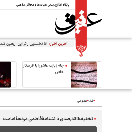
پایگاه اطلاع رسانی هیات‌ها و محافل مذهبی
آخرین اخبار:
آقا نخستین زائر این اربعین شد
چله زیارت عاشورا با ۴راهکارِ
خاص
خانه
عمومی
تخفیف30درصدی دانشنامۀفاطمی دردهۀامامت