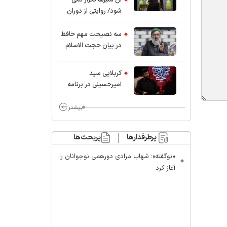
شود/ روایتی از دوران
کودکی و نوجوانی این
واعظ بزرگ و نویسنده و
سه نصیحت مهم حافظ
پژوهشگر جهان اسلام
در بیان حجت الاسلام
موسوی مطلق
کربلایی سید
امیر‌حسینی در برنامه
ایران حسین(ع):
محسن چاوشی چه
بیشتر
خوب گفت که مردم خدا
مراقب ماست/ مردم
پرطرفدارها
پربحث‌ها
دهن تفرقه افکنان بزنند
«نوگفته»؛ شهاب مرادی دورهمی نوجوانان را
آغاز کرد