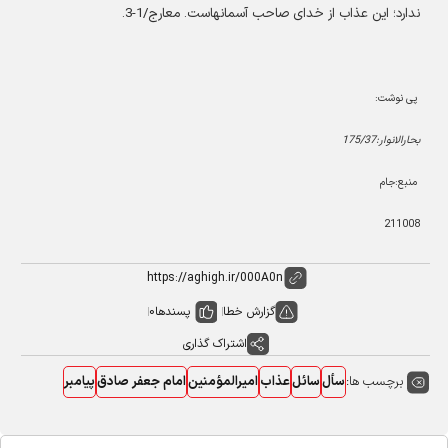
ندارد؛ این عذاب از خدای صاحب آسمانهاست. معارج/1-3
.
پی نوشت:
بحارالانوار:175/37
منبع:جام
211008
گزارش خطا
پسندها
0
اشتراک گذاری
برچسب ها:
سأل
سائل
عذاب
امیرالمؤمنین
امام جعفر صادق
پیامبر