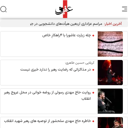
آخرین اخبار:
مراسم عزاداری اربعین هیأت‌های دانشجویی در جوار محل شهادت
رهبر انقلاب
چله زیارت عاشورا با ۴راهکارِ خاص
کربلایی حسین طاهری:
در مذاکراتی که رضایت رهبر را ندارد خبری نیست
روایت حاج مهدی رسولی از روضه خوانی در محل عروج رهبر
انقلاب
خاطره حاج مهدی سلحشور از توصیه های رهبر شهید انقلاب