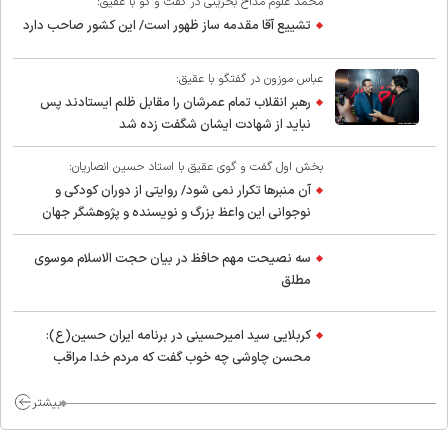
محمد غلوم مداح بحرینی در گفت و گو با عقیق:
تشییع آقا مقدمه ساز ظهور است/ این کشور صاحب دارد
عباس موزون در گفتگو با عقیق:
رهبر انقلاب تمام عمرشان را مقابل ظلم ایستادند پس
نباید از شهادت ایشان شگفت زده شد
بخش اول گفت و گوی عقیق با استاد حسین انصاریان:
آن منبرها تکرار نمی شود/ روایتی از دوران کودکی و
نوجوانی این واعظ بزرگ و نویسنده و پژوهشگر جهان
اسلام
سه نصیحت مهم حافظ در بیان حجت الاسلام موسوی
مطلق
کربلایی سید امیر‌حسینی در برنامه ایران حسین(ع):
محسن چاوشی چه خوب گفت که مردم خدا مراقب
ماست/ مردم دهن تفرقه افکنان بزنند
بیشتر