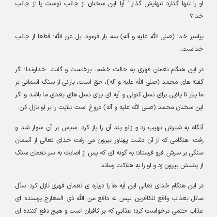
او را تنها گذارد تنهایش گذار." آیا این سخنان از جانب توست یا از جانب
خدا؟
پیامبر خدا (صلی الله علیه و آله) سه بار فرمود
:
بل عن الله؛ قطعا از جانب
خداست
.
در این هنگام نعمان فهری به حالت خشم، برخاست و گفت: خداوندا! اگر
گفته های محمد (صلی الله علیه و آله)، حق است، بارانی از سنگ آسمانی بر
ما ببار تا بلایی برای نسل کنونی و آیه ای برای نسل های بعدی ما باشد و اگر
این سخنان محمد (صلی الله علیه و آله) دروغ است بلایت را بر او نازل کن
.
آنگاه به شترش نهیب زد و زانو بند آن را باز کرد. سپس بر آن سوار شد و
رفت. هنگامی که از آن دشت پهناور بیرون می رفت خدای تعالی از آسمان
سنگی بر سرش فرو فرستاد؛ به گونه ای که پس از اصابت به سر نعمان سنگ
از پشتش بیرون زد و او را به هلاکت رساند
.
در این هنگام خدای تعالی این آیه ها را درباره ی نعمان فهری نازل کرد
:
سأل
سائل بعذاب واقع للكافرین لیس له دافع من اللّه ذی المعارج پرسنده ای
عذاب حتمی درخواست کرد؛ عذابی که بر کافران است و هیچ دفع کننده ای