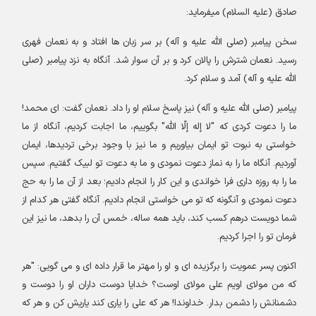
صادق (علیه السلام) میفرماید
:
سخن پیامبر (صلی الله علیه و آله) بر سر زبان ها افتاد و به نعمان فهری
رسید. نعمان شترش را پالان کرد و بر آن سوار شد. آنگاه به نزد پیامبر (صلی
الله علیه و آله) آمد و سلام کرد
.
پیامبر (صلی الله علیه و آله) نیز پاسخ سلام او را داد. نعمان گفت: ای محمد!
ما را دعوت کردی که
"
لا إله إلّا الله
"
بگوییم، ما اجابت کردیم، آنگاه از ما
خواستی به نبوت تو ایمان بیاوریم و ما نیز با وجود برخی تردیدها، ایمان
آوردیم. آنگاه ما را به نماز دعوت نمودی و ما به دعوت تو لبیک گفتیم. سپس
ما را به روزه داری فرا خواندی و این کار را انجام دادیم؛ بعد از آن ما را به حج
دعوت نمودی و آنگونه که تو می خواستی انجام دادیم. آنگاه گفتی هر کدام از
شما دویست درهم کسب کند، باید همه ساله، خمس آن را بدهد، ما نیز این
فرمان تو را اجرا کردیم
.
اکنون پسر عمویت را برگزیده ای و او را مهتر ما قرار داده ای و می گویی
: "
هر
که من مولای اویم علی مولای اوست؟ خدایا دوست داران او را دوست و
دشمنانش را دشمن بدار. خداوندا! هر که علی را یاری کند یاریش کن و هر که