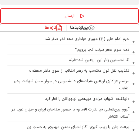
پربازدیدها
تازه ها
حرم امام علی (ع) مهیای عزاداری دهه آخر صفر شد
دهه سوم صفر هیئت کجا برویم؟
آقا نخستین زائر این اربعین شد+فیلم
تکذیب نقل قول منتسب به رهبر انقلاب از سوی دفتر معظم‌له
مراسم عزاداری اربعین هیأت‌های دانشجویی در جوار محل شهادت رهبر
انقلاب
«نوگفته»؛ شهاب مرادی دورهمی نوجوانان را آغاز کرد
آلبوم بین‌المللی «یا لثارات الامام» با حضور مداحان ایران و جهان عرب در
آستانه انتشار
بیعت زنان با زینب کبری؛ آغازِ احیای تمدنِ مهدوی به دستِ زن