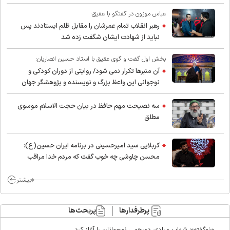
عباس موزون در گفتگو با عقیق:
رهبر انقلاب تمام عمرشان را مقابل ظلم ایستادند پس
نباید از شهادت ایشان شگفت زده شد
بخش اول گفت و گوی عقیق با استاد حسین انصاریان:
آن منبرها تکرار نمی شود/ روایتی از دوران کودکی و
نوجوانی این واعظ بزرگ و نویسنده و پژوهشگر جهان
اسلام
سه نصیحت مهم حافظ در بیان حجت الاسلام موسوی
مطلق
کربلایی سید امیر‌حسینی در برنامه ایران حسین(ع):
محسن چاوشی چه خوب گفت که مردم خدا مراقب
ماست/ مردم دهن تفرقه افکنان بزنند
بیشتر
پرطرفدارها
پربحث‌ها
«نوگفته»؛ شهاب مرادی دورهمی نوجوانان را آغاز کرد