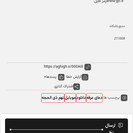
www.yjc.ir
رمز فایل:
منبع:باشگاه
211008
گزارش خطا
پسندها
0
اشتراک گذاری
برچسب ها:
دعای عرفه
دانلود
موبایل
نهم ذی الحجه
ارسال