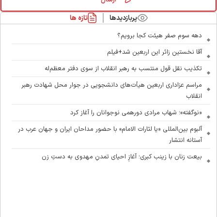
پربازدیدها
تازه ها
دهه سوم صفر هیئت کجا برویم؟
آقا نخستین زائر این اربعین شد+فیلم
تکذیب نقل قول منتسب به رهبر انقلاب از سوی دفتر معظم‌له
مراسم عزاداری اربعین هیأت‌های دانشجویی در جوار محل شهادت رهبر
انقلاب
«نوگفته»؛ شهاب مرادی دورهمی نوجوانان را آغاز کرد
آلبوم بین‌المللی «یا لثارات الامام» با حضور مداحان ایران و جهان عرب در
آستانه انتشار
بیعت زنان با زینب کبری؛ آغازِ احیای تمدنِ مهدوی به دستِ زن