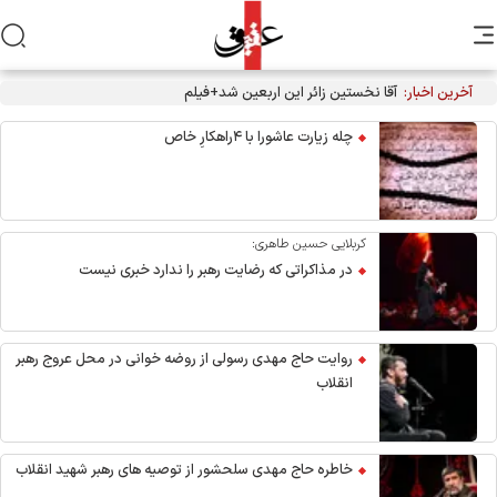
آخرین اخبار:
آقا نخستین زائر این اربعین شد+فیلم
چله زیارت عاشورا با ۴راهکارِ خاص
کربلایی حسین طاهری:
در مذاکراتی که رضایت رهبر را ندارد خبری نیست
روایت حاج مهدی رسولی از روضه خوانی در محل عروج رهبر
انقلاب
خاطره حاج مهدی سلحشور از توصیه های رهبر شهید انقلاب