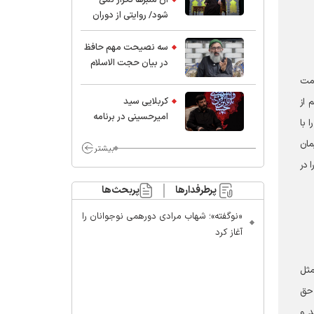
شود/ روایتی از دوران
کودکی و نوجوانی این
واعظ بزرگ و نویسنده و
سه نصیحت مهم حافظ
پژوهشگر جهان اسلام
در بیان حجت الاسلام
موسوی مطلق
امت
کربلایی سید
م از
امیر‌حسینی در برنامه
ن نباشد و همه را با
ایران حسین(ع):
روع ایمان
محسن چاوشی چه
بیشتر
خوب گفت که مردم خدا
ا در
مراقب ماست/ مردم
پرطرفدارها
پربحث‌ها
دهن تفرقه افکنان بزنند
«نوگفته»؛ شهاب مرادی دورهمی نوجوانان را
آغاز کرد
یان شده است. مثل
 حق
د و