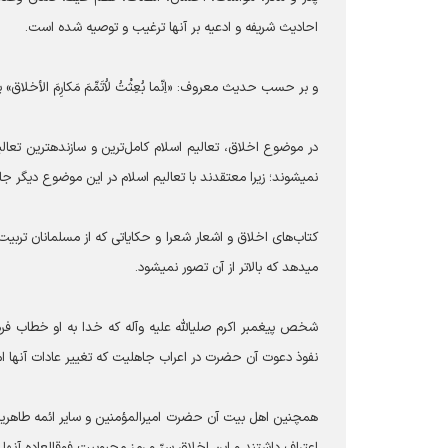
احادیث شریفه و ادعیه بر آنها ترغیب و توصیه شده است.
و بر حسب حدیث معروف: «اِنّما بُعِثْتُ لاُتَمِّمَ مَکارِمَ الأخلاق» پیغمبر اکرم ‎صلی الله علیه وآله برای اتمام و آموزش کام
نمی‎شوند؛ زیرا معتقدند با تعالیم اسلام در این موضوع دیگر جایی برای کلام و مقال دیگران نیست.
کتاب‌های اخلاق و اشعار شعرا و حکایاتی که از مسلمانان ترب
می‎دهد که بالاتر از آن تصور نمی‎شود.
شخص پیغمبر اکرم ‎صلی‎الله علیه وآله که خدا 
نفوذ دعوت آن حضرت در اعراب جاهلیت که تغییر عادات آنها امری ناممکن به نظر می‎آمد ه
اعتراف داشتند و این اخلاق سرّ و رمز محبوبیت فوق‎العاده آنها در قلوب مردم بود.