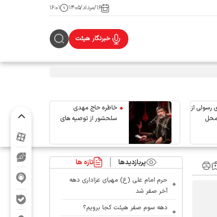
۱۶/مرداد/۱۴۰۵
۱۶:۰۱
خبرنگار هیئت
 رسولی از
خاطره حاج مهدی
محل
سلحشور از توصیه های
رهبر شهید انقلاب
پربازدیدها
تازه ها
حرم امام علی (ع) مهیای عزاداری دهه
آخر صفر شد
دهه سوم صفر هیئت کجا برویم؟