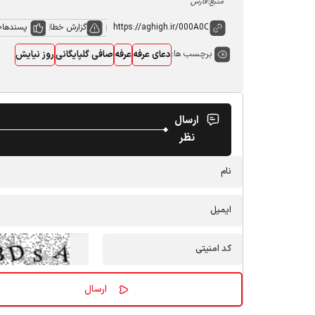
منبع:فارس
گزارش خطا
پسندها
0
برچسب ها:
دعای عرفه
عرفه
صافی گلپایگانی
روز نیایش
ارسال
نظر