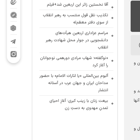
آقا نخستین زائر این اربعین شد+فیلم
تکذیب نقل قول منتسب به رهبر انقلاب
از سوی دفتر معظم‌له
مراسم عزاداری اربعین هیأت‌های
دانشجویی در جوار محل شهادت رهبر
انقلاب
«نوگفته»؛ شهاب مرادی دورهمی نوجوانان
ن و
را آغاز کرد
آلبوم بین‌المللی «یا لثارات الامام» با حضور
مداحان ایران و جهان عرب در آستانه
انتشار
آن را روشن می‎کند و کدورات و زنگارهای آن را زایل می‎سازد و حیات و سعادت را تفسیر می‎کند و
ندن آنها
بیعت زنان با زینب کبری؛ آغازِ احیای
تمدنِ مهدوی به دستِ زن
اعتنایی به مال و منال و