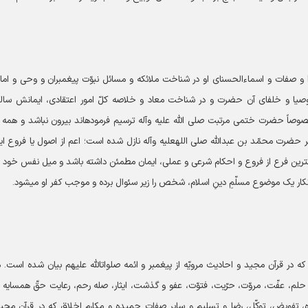
صفات و اسماءالحسنای او در شناخت ملائکه و مسائل نبوّت پیغمبران و وحی و ام
بیاء ‎صلی الله علیه وآله و اوصیا و خلفای آن حضرت و در شناخت معاد و خلاصه کلّ امور اعتقادی، ایمانش سال
انحرافات و پاک از بدع و شبهه‎ها باشد و از خطی که انبیاء خصوصاً حضرت ختمی مرتبت صلی الله علیه وآله ترسیم فرموده‎اند بیرو
معیارهای صحیح عقلی و نقلی تحصیل کرده باشد و به آنچه بر حضرت محمّد بن عبدالله ‎صلی الله‎علیه وآله نازل شده است؛ اعم از اصول یا ف
 امور اعتقادی و کوچکترین فرع از فروع و احکام شرعی و عملی، ایمان مطمئن داشته باشد و میل نفس خود ر
ر یک موضوع مسلّمِ دینِ اسلام، شخص را زیر سئوال برده و موجب کفر او می‎شود.
عافیت اخلاقی عبارت از اتّصاف انسان به اخلاق اسلامی است که در قرآن مجید و احادیث مرویّه از پیغمبر و ائمه ‎صلوات‎الله علیهم ب
م، عفّت، مروّت، حرّیت، فتوّت، عفو و گذشت، ایثار، صله رحم، رعایت حقّ همسایه
 تفویض، توکّل، رضا و تسلیم و سایر صفات حمیده و مکارم اخلاق که در قرآن مجی