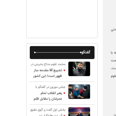
دنی
گفتگو
 با
ود نعمت
محمد غلوم مداح بحرینی در
وشت،
گفت و گو با عقیق:
تشییع آقا مقدمه ساز
لوم
ظهور است/ این کشور
صاحب دارد
عباس موزون در گفتگو با
عقیق:
رهبر انقلاب تمام
عمرشان را مقابل ظلم
ایستادند پس نباید از
بخش اول گفت و گوی عقیق
شهادت ایشان شگفت
:
با استاد حسین انصاریان:
زده شد
آن منبرها تکرار نمی