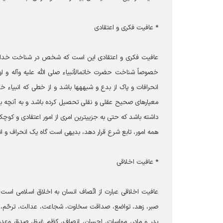
* عافیت فکری و اعتقادی
عافیت فکری و اعتقادی این است که شخص در شناخت خدا و 
خصوصاً شناخت حضرت خاتم‎الأن
داشته باشد که حتی به جزیی‎ترین امری از
همه امور، تابع شرع قرار دهد، بدیهی است گاه یک انحراف و انکا
* عافیت اخلاقی
صبر، زهد، تواضع، صداقت سخاوت، شجاعت، عدالت، ترحّم، حل
پدر و مادر، مواسات، احسان، انصاف، کظم غیظ، صدق وعده،