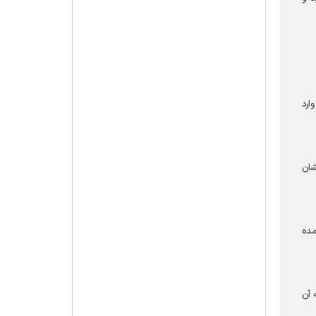
د در حکمت عملی وارد
شان
عمده
 به آن