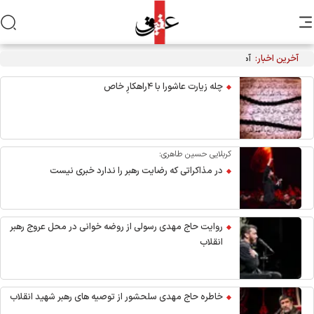
آخرین اخبار:
آمریکا با ترور رهبری، پدر ایرانی‌ها را به شهادت رسانده و ما با
آمریکایی‌ها پدر کشتگی داریم/ به کمتر از محو اسرائیل و آمریکا
چله زیارت عاشورا با ۴راهکارِ خاص
راضی نمی‌شویم
کربلایی حسین طاهری:
در مذاکراتی که رضایت رهبر را ندارد خبری نیست
روایت حاج مهدی رسولی از روضه خوانی در محل عروج رهبر
انقلاب
خاطره حاج مهدی سلحشور از توصیه های رهبر شهید انقلاب