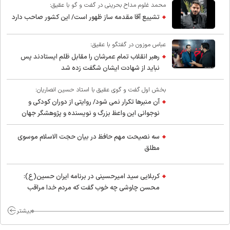
محمد غلوم مداح بحرینی در گفت و گو با عقیق:
تشییع آقا مقدمه ساز ظهور است/ این کشور صاحب دارد
عباس موزون در گفتگو با عقیق:
رهبر انقلاب تمام عمرشان را مقابل ظلم ایستادند پس
نباید از شهادت ایشان شگفت زده شد
بخش اول گفت و گوی عقیق با استاد حسین انصاریان:
آن منبرها تکرار نمی شود/ روایتی از دوران کودکی و
نوجوانی این واعظ بزرگ و نویسنده و پژوهشگر جهان
اسلام
سه نصیحت مهم حافظ در بیان حجت الاسلام موسوی
مطلق
کربلایی سید امیر‌حسینی در برنامه ایران حسین(ع):
محسن چاوشی چه خوب گفت که مردم خدا مراقب
ماست/ مردم دهن تفرقه افکنان بزنند
بیشتر