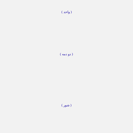
( واحد )
( دو دمه )
( شور )