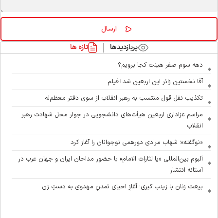
پربازدیدها
تازه ها
دهه سوم صفر هیئت کجا برویم؟
آقا نخستین زائر این اربعین شد+فیلم
تکذیب نقل قول منتسب به رهبر انقلاب از سوی دفتر معظم‌له
مراسم عزاداری اربعین هیأت‌های دانشجویی در جوار محل شهادت رهبر
انقلاب
«نوگفته»؛ شهاب مرادی دورهمی نوجوانان را آغاز کرد
آلبوم بین‌المللی «یا لثارات الامام» با حضور مداحان ایران و جهان عرب در
آستانه انتشار
بیعت زنان با زینب کبری؛ آغازِ احیای تمدنِ مهدوی به دستِ زن