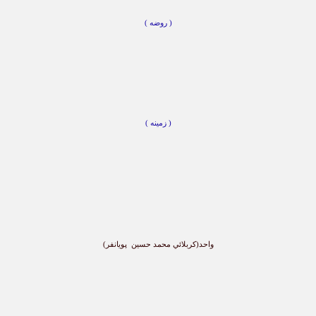
( روضه )
( زمينه )
واحد(کربلائي محمد حسین پويانفر)