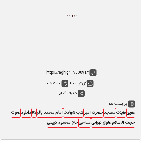
( روضه )
گزارش خطا
پسندها
0
اشتراک گذاری
برچسب ها:
عقیق
هیئت
مسجد
حضرت امیر
شب شهادت
امام محمد باقر
93
دانلود
صوت
حجت الاسلام علوی تهرانی
مداحی
حاج محمود کریمی