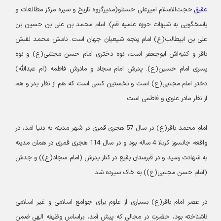
عقیق
:حجت‌الاسلام امیرعلی حسنلو(مدیرگروه تاریخ و سیره مرکز مطالعات و
پاسخگویی به شبهات حوزه علمیه قم): امام محمد بن علی بن حسین بن
علی بن ابیطالب(ع) امام پنجم شیعیان جهان است. نامش محمد لقبش
باقر و کنیه‌اش ابوجعفر است، نوه دختری امام حسن مجتبی(ع) و نوه
پسری امام حسین(ع). پدرش امام سجاد و مادرش فاطمه (ام عبدالله)
دختر امام مجتبی(ع) است و نخستین کسی است که هم از نظر پدر و هم
از نظر مادر علوی و فاطمی است.
امام محمد باقر(ع) در سال 57 هجری قمری در شهر مدینه به دنیا آمد، در
واقعه جانسوز کربلا 4 ساله بود و در سال 114 هجری قمری در همان مدینه
به شهادت رسید و در قبرستان بقیع در کنار پدرش (امام سجاد(ع)) و جدش
(امام حسن مجتبی(ع)) به خاک سپرده شد.
در عصر امام باقر(ع) بسیاری از علوم برای جوامع اسلامی و غیر اسلامی
ناشناخته بود، حضرت در مجالی که پیش آمد، براساس وظیفه الهی ضمن