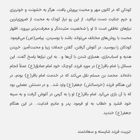
کودکی که در کانون مهر و محبت پرورش یافت، هرگز به خشونت و خونریزی
و جرم جنایت دست نیالاید، از این رو نیاز کودک به محبت از ضروری‌ترین
نیازهای عاطفی است تا او را شخصیت مثبت‌نگر و معرفت‌پذیر بپرورد، اظهار
محبت با روش‌های مختلف می‌تواند باشد با بوسیدن، پیامبر(ص) می‌فرمود:
کودکان را ببوسید، در آغوش گرفتن، گفتن جملات زیبا و محبت‌آمیز، خریدن
هدیه و اسباب‌بازی، همبازی شدن با آن‌ها و... به این نیازها پاسخ گفت، این
مسائل را امام باقر(ع) در مورد فرزند کوچک خود امام صادق(ع) عملاً انجام
داده‌اند. محمد بن مسلم نقل می‌کند که در خدمت امام باقر(ع) بودم، در
این هنگام فرزند (خردسالش) جعفر(ع) وارد شد... و در دستش عصایی بود
که با آن بازی می‌کرد. امام باقر(ع) او را به گرمی در آغوش گرفت و به سینه
خود فشرد و خطاب به او فرمود: پدر و مادرم فدایت... در این هنگام
جعفر(ع) خندید.
-تربیت فرزند شایسته و سعادتمند