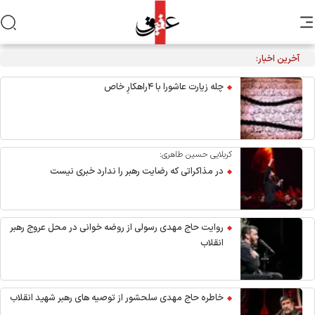
آخرین اخبار:
تکذیب نقل قول منتسب به رهبر انقلاب از سوی دفتر معظم‌له
چله زیارت عاشورا با ۴راهکارِ خاص
کربلایی حسین طاهری:
در مذاکراتی که رضایت رهبر را ندارد خبری نیست
روایت حاج مهدی رسولی از روضه خوانی در محل عروج رهبر
انقلاب
خاطره حاج مهدی سلحشور از توصیه های رهبر شهید انقلاب