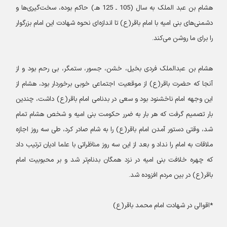
هشام بن عبد الملک به سال (105 ـ 125 هـ) حاکم بوده، سخت‌گیری‌ها و
دشمنی‌های بنی امیه با امام باقر(ع) تا اندازه‌ای نحوه شهادت این امام بزرگوار
را برای ما روشن می‌کند.
هشام بن عبدالملک فردی بخیل، خشن، جسور، ستمگر، بی رحم بود و از
آنجا که حضرت باقر(ع) از موقعیت اجتماعی خوبی برخوردار بود، هشام از
این وجهه امام ناخشنود بود و سعی در بدنامی امام باقر(ع) داشت، چندین
بار تصمیم گرفت که هر بار به ضرر حکومت بنی امیه و شخص هشام تمام
شد، وقتی دستور آمدن امام باقر(ع) را به شام صادر کرد، طی سه روز اجازه
ملاقات به امام را نداد و بعد از این سه روز مناظراتی با علما ادیان ترتیب داد
که چهره خلافت بنی امیه در نزد همگان بدنام‌تر شد و بر محبوبیت امام
باقر(ع) در بین مردم افزوده شد.
*اقوالی در شهادت امام محمد باقر(ع)