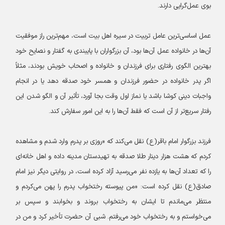
بوی عمل‌گرایی دارند.
عمل اساسی‌ترین عامل تربیت در سیره اهل بیت است، مهم‌ترین راز موفقیت
آن‌ها در خانواده عمل آن‌ها بود، آن بزرگواران با پایبندی به گفتار و نصایح خود
بهترین الگوی رفتاری برای فرزندان و خانواده و اصحاب خویش بودند، مثلاً
اگر پدر خانواده در حضور فرزندان و همسر خود صدقه دهد یا در انجام
واجبات دینی کوشا باشد یا نماز اول وقت بجا آورد، تأثیر آن و الگو شدن این
رفتار سریع‌تر از آن است که فقط آن‌ها را به این امور سفارش کند.
فرزند بزرگوار امام باقر(ع) نقل می‌کند که «روزی بر پدرم وارد شدم و مشاهده
کردم که هشت هزار دینار طلا صدقه به تهیدستان مدینه داده و اهل خانه‌ای
را که تعداد آن‌ها به یازده نفر می‌رسید آزاد کرده است، در روایتی دیگر نیز امام
صادق(ع) نقل کرده است: «من پیوسته رختخواب پدرم را پهن می‌کردم و
منتظر می‌ماندم تا ایشان به رختخواب بروند و بخوابند و سپس بر
می‌خواستم و به رختخواب خود می‌رفتم. شبی آن حضرت تأخیر کرد و من در