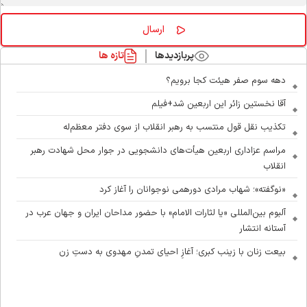
پربازدیدها
تازه ها
دهه سوم صفر هیئت کجا برویم؟
آقا نخستین زائر این اربعین شد+فیلم
تکذیب نقل قول منتسب به رهبر انقلاب از سوی دفتر معظم‌له
مراسم عزاداری اربعین هیأت‌های دانشجویی در جوار محل شهادت رهبر
انقلاب
«نوگفته»؛ شهاب مرادی دورهمی نوجوانان را آغاز کرد
آلبوم بین‌المللی «یا لثارات الامام» با حضور مداحان ایران و جهان عرب در
آستانه انتشار
بیعت زنان با زینب کبری؛ آغازِ احیای تمدنِ مهدوی به دستِ زن