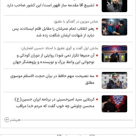
تشییع آقا مقدمه ساز ظهور است/ این کشور صاحب دارد
عباس موزون در گفتگو با عقیق:
رهبر انقلاب تمام عمرشان را مقابل ظلم ایستادند پس
نباید از شهادت ایشان شگفت زده شد
بخش اول گفت و گوی عقیق با استاد حسین انصاریان:
آن منبرها تکرار نمی شود/ روایتی از دوران کودکی و
نوجوانی این واعظ بزرگ و نویسنده و پژوهشگر جهان
اسلام
سه نصیحت مهم حافظ در بیان حجت الاسلام موسوی
مطلق
کربلایی سید امیر‌حسینی در برنامه ایران حسین(ع):
محسن چاوشی چه خوب گفت که مردم خدا مراقب
ماست/ مردم دهن تفرقه افکنان بزنند
بیشتر