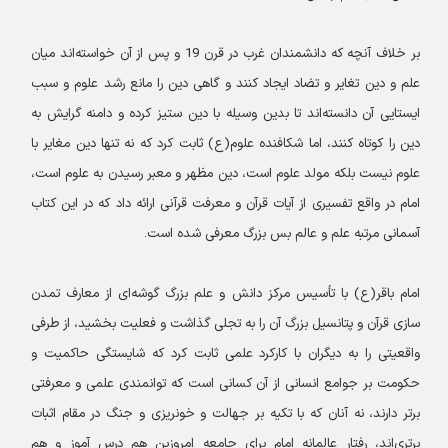
بر خلاف آنچه که دانشمندان غرب در قرن 19 و پس از آن خواسته‌اند میان
علم و دین تغایر و تضاد ایجاد کنند و گاهی دین را مانع رشد علوم و سبب
ایستایی آن دانسته‌اند تا بدین وسیله با دین ستیز کرده و دامنه گرایش به
دین را کوتاه کنند، اما شکافنده علوم(ع) ثابت کرد که نه تنها دین مغایر با
علوم نیست بلکه مولد علوم است، دین مظهر و معبر رسیدن به علوم است،
امام در واقع تفسیری از آیات قرآن و معرفت قرآنی ارائه داد که در این کتاب
آسمانی مرتبه علم و عالم بس بزرگ معرفی شده است.
امام باقر(ع) با تأسیس مرکز دانش و علم بزرگ گوشه‌ای از معارف تمدن
سازی قرآن و پتانسیل بزرگ آن را به تجلی گذاشت و فعلیت بخشید، از طرفی
واقعیتی را به دیگران با کارکرد علمی ثابت کرد که شایستگی حاکمیت و
حکومت بر جوامع انسانی از آن کسانی است که توانمندی علمی و معرفتی
برتر دارند، نه آنان که با تکیه بر جهالت و خونریزی و جنگ در مقام اثبات
برتری‌اند، رفتار عالمانه امام برای جامعه امروزین هم درس آموز و هم