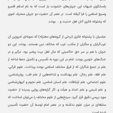
پاسخگوی شبهات این جریان‌های خشونت بار است که به نام اسلام قلمرو
وسیع اسلامی را فرا گرفته است. در عصر آن حضرت دو جریان منحرف اموی
که پشتوانه فکری آنان اهل حدیث و ... بودند.
عباسیان با پشتوانه فکری (برخی از گروه‌های معتزله) که نمونه‌ای امروزین آن
غرب‌گرایان و متأثران از مکتب غرب که مخالف دین هستند، بودند، این دو
جریان با هم بر سر حق حاکمیتی که مال اهل بیت پیامبر بود، درگیر و در
جنگ‌های خونین بودند؛ امام در این دوره به تأسیس و تکمیل ده‌ها شاخه از
علم در جمع شاگران که از فرق مختلف اسلامی بودند پرداخت، علوم قرآنی،
علم فقه، علم رجال، علم بهداشت و شاخه‌هایی از علم طب، روان‌شناسی،
علوم اجتماعی، علم ارتباطات، علم انسان شناسی، علم نجوم و کیهان‌شناسی
و علم شیمی و علم اعداد و هیأت و...اگر گزاره‌های روایی رسیده از حضرت
مورد بررسی دقیق قرار گیرد، سرنخ‌هایی از علوم مختلف را می‌توان شناخت که
سابقه‌ای در میان علوم نداشته و در عصر امام توسط آن حضرت تأسیس
شده است.