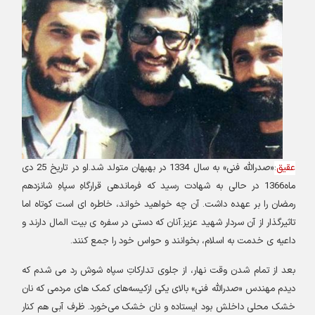
عقیق
:
«
صدرالله فنی» به سال 1334 در بهبهان متولد شد.او در تاریخ 25 دی
ماه
1366
در حالی به شهادت رسید که فرماندهی قرارگاهِ سپاهِ شانزدهم
رمضان را بر عهده داشت. آن چه خواهید خواند، خاطره ای است کوتاه اما
تاثیرگذار از آن سردار شهید عزیز.آنان که دستی در سفره ی بیت المال دارند و
داعیه ی خدمت به اسلام، بخوانند و حواس خود را جمع کنند
.
بعد از تمام شدن وقت نهار، از جلوی تدارکاتِ سپاه شوش رد می شدم که
دیدم مهندس «صدرالله فنی» بالای یکی ازکیسه‌های کمک های مردمی که نان
خشک محلی داخلش بود ایستاده و نان خشک می‌خورد. ظرف آبی هم کنار