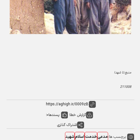
منبع:تا شهدا
211008
گزارش خطا
پسندها
0
اشتراک گذاری
برچسب ها:
مدعی
خدمت
اسلام
شهید