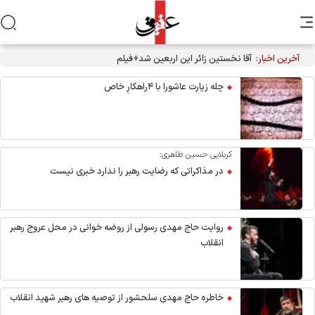
آخرین اخبار:
آقا نخستین زائر این اربعین شد+فیلم
چله زیارت عاشورا با ۴راهکارِ خاص
کربلایی حسین طاهری:
در مذاکراتی که رضایت رهبر را ندارد خبری نیست
روایت حاج مهدی رسولی از روضه خوانی در محل عروج رهبر
انقلاب
خاطره حاج مهدی سلحشور از توصیه های رهبر شهید انقلاب