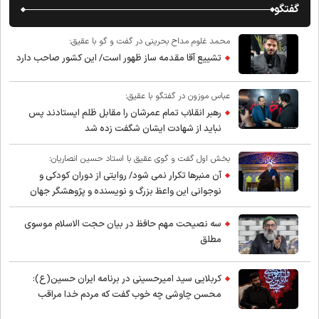
گفتگو
محمد غلوم مداح بحرینی در گفت و گو با عقیق:
تشییع آقا مقدمه ساز ظهور است/ این کشور صاحب دارد
عباس موزون در گفتگو با عقیق:
رهبر انقلاب تمام عمرشان را مقابل ظلم ایستادند پس
نباید از شهادت ایشان شگفت زده شد
بخش اول گفت و گوی عقیق با استاد حسین انصاریان:
آن منبرها تکرار نمی شود/ روایتی از دوران کودکی و
نوجوانی این واعظ بزرگ و نویسنده و پژوهشگر جهان
اسلام
سه نصیحت مهم حافظ در بیان حجت الاسلام موسوی
مطلق
کربلایی سید امیر‌حسینی در برنامه ایران حسین(ع):
محسن چاوشی چه خوب گفت که مردم خدا مراقب
ماست/ مردم دهن تفرقه افکنان بزنند