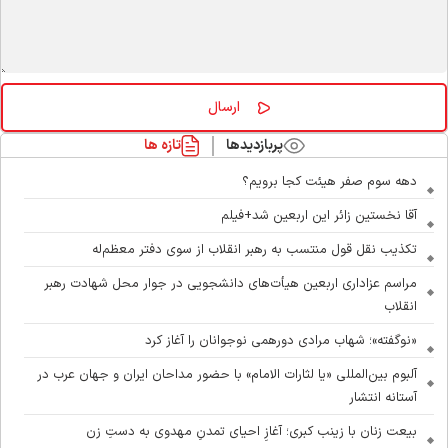
پربازدیدها
تازه ها
دهه سوم صفر هیئت کجا برویم؟
آقا نخستین زائر این اربعین شد+فیلم
تکذیب نقل قول منتسب به رهبر انقلاب از سوی دفتر معظم‌له
مراسم عزاداری اربعین هیأت‌های دانشجویی در جوار محل شهادت رهبر
انقلاب
«نوگفته»؛ شهاب مرادی دورهمی نوجوانان را آغاز کرد
آلبوم بین‌المللی «یا لثارات الامام» با حضور مداحان ایران و جهان عرب در
آستانه انتشار
بیعت زنان با زینب کبری؛ آغازِ احیای تمدنِ مهدوی به دستِ زن