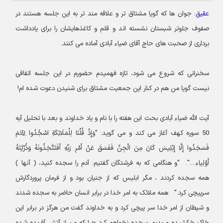
عقیق
: جوان ها که گویا مشتاق تر و علاقه مند تر به این جلسه هستند در
صفوف جلوتر شبستان نشسته اند و قلم و کاغذهایشان را برای یادداشت
برداری از صحبت های حاج آقای ضیاء آبادی آماده می کنند.
سخنرانی که شروع می شود، تازه فهمیدم حضورم در این جلسه اتفاقی
نیست گویا من هم در کنار این جمعیت مشتاق برای شنیدن دعوت شده ام!
آیت الله ضیاء آبادی بحث این هفته را با نام و یاد خداوند و بعد با تحلیل آیه
50 سوره کهف آغاز می کند و می گوید: "وَإِذْ قُلْنَا لِلْمَلَائِكَةِ اسْجُدُوا لِآدَمَ
فَسَجَدُوا إِلَّا إِبْلِيسَ كَانَ مِنَ الْجِنِّ فَفَسَقَ عَنْ أَمْرِ رَبِّهِ أَفَتَتَّخِذُونَهُ وَذُرِّيَّتَهُ
أَوْلِیاء....". "و هنگامی که به فرشتگان گفتیم: آدم را سجده کنید، ( آنها )
همه سجده کردند ، مگر ابلیس که از جنیان بود و از فرمان پروردگارش
سرپیچی کرد." همه ملائک به امر خدا در برابر انسان حاضر به سجده شدند
و شیطان از امر خدا سر پیچی کرد و به خداوند گفت من هرگز در برابر این