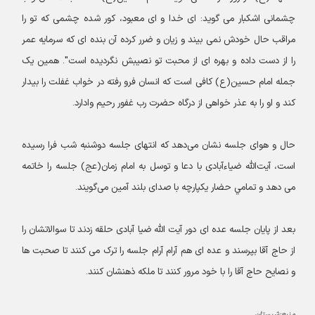
چشمانی اشکبار می گوید: ای خدا و ای معبود، کور شده چشمی که تو را
مراقب حال خودش نمی بیند و زیان و ضرر کرده آن بنده ای که سرمایه عمر
را از دست داده و بهره ای از محبت تو نصیبش نگردیده است". همین یک
جمله امام حسین(ع) کافی است که انسان فرو رفته در خواب غفلت را بیدار
کند و او را به عذر خواهی از درگاه حضرت رب غفور رحیم وادارد.
حال و هوای جلسه نشان می‌دهد که انتهای‌ جلسه دوشنبه ‌شب فرا رسیده
است، آیت‌الله ضیاءآبادی با دعا و توسل به امام زمان(عج) جلسه را خاتمه
می دهد و تمامي حضار یکپارچه با صدای بلند آمین می‌گویند.
بعد از پایان جلسه عده ای دور آیت الله ضیا آبادی حلقه زدند تا سوالاتشان را
از حاج آقا بپرسند و عده ای هم آرام آرام جلسه را ترک می کنند تا صحبت ها
و نصایح حاج آقا را با خود مرور کنند تا ملکه ذهنشان کنند.
منبع:شبستان