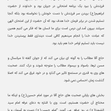
فرزندش را ببرد یک برنامه امتحانی در جریان بود و خداوند از حضرت
ابراهیم(ع) بریدن سر فرزندش با دست خودش را نخواسته بود بلکه آنجا
تسلیم شدن در برابر فرمان خدا هدف بود که آن حضرت از این امتحان الهی
سربلند بیرون آمد.این درس است برای ما انسان ها که فکر می کنیم همین
که عبادت خدا را انجام میدهیم کافی است دینداری فقط پرستیدن خدا
نیست باید تسلیم اوامر خدا هم باید بود.
حاج آقا مطالب را به گونه ای بیان می کند که از جوان گفته تا میانسال و
مسن ترها، باسواد و بیسواد مطالب را متوجه شوند و درک کنند. صحبت
های وی به قدری در مستمع تاثیر می گذارد و در خود غرق می کند که اصلا
گذشت زمان احساس نمی شود.
بخش های پایانی صحبت های حاج آقا در مورد امام حسین(ع) و اینکه ما
محتاج آن حضرت هستیم، است. وی با اشاره به دعای عرفه امام سید
الشهدا(ع) در روز عرفه می گوید: "امام حسین(ع) دست به آسمان و با