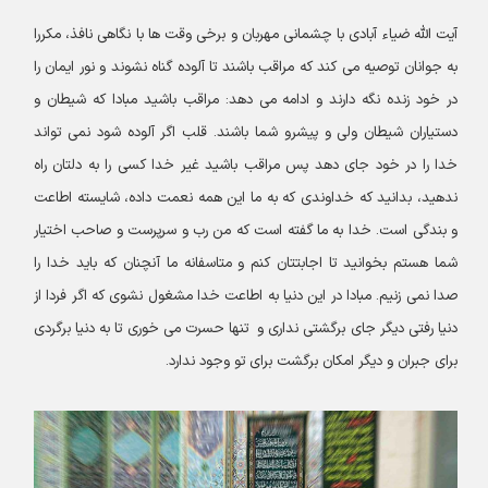
آیت الله ضیاء آبادی با چشمانی مهربان و برخی وقت ها با نگاهی نافذ، مکررا
به جوانان توصیه می کند که مراقب باشند تا آلوده گناه نشوند و نور ایمان را
در خود زنده نگه دارند و ادامه می دهد: مراقب باشید مبادا که شیطان و
دستیاران شیطان ولی و پیشرو شما باشند. قلب اگر آلوده شود نمی تواند
خدا را در خود جای دهد پس مراقب باشید غیر خدا کسی را به دلتان راه
ندهید، بدانید که خداوندی که به ما این همه نعمت داده، شایسته اطاعت
و بندگی است. خدا به ما گفته است که من رب و سرپرست و صاحب اختیار
شما هستم بخوانید تا اجابتتان کنم و متاسفانه ما آنچنان که باید خدا را
صدا نمی زنیم. مبادا در این دنیا به اطاعت خدا مشغول نشوی که اگر فردا از
دنیا رفتی دیگر جای برگشتی نداری و تنها حسرت می خوری تا به دنیا برگردی
برای جبران و دیگر امکان برگشت برای تو وجود ندارد.