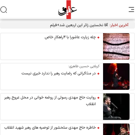
آخرین اخبار:
آقا نخستین زائر این اربعین شد+فیلم
چله زیارت عاشورا با ۴راهکارِ خاص
کربلایی حسین طاهری:
در مذاکراتی که رضایت رهبر را ندارد خبری نیست
روایت حاج مهدی رسولی از روضه خوانی در محل عروج رهبر
انقلاب
خاطره حاج مهدی سلحشور از توصیه های رهبر شهید انقلاب