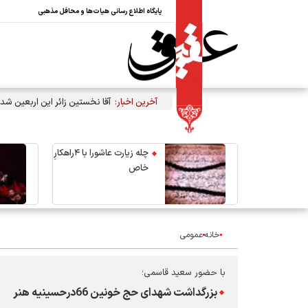
پایگاه اطلاع رسانی هیات‌ها و محافل مذهبی
آخرین اخبار:
آقا نخستین زائر این اربعین شد
چله زیارت عاشورا با ۴راهکارِ
خاص
خانه
عمومی
با حضور سعید قاسمی؛
بزرگداشت شهدای حج خونین 66درحسینیه هنر