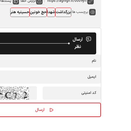
گزارش خطا
پسندها
0
برچسب ها:
بزرگداشت
شهدا
حج خونین
حسینیه هنر
ارسال
نظر