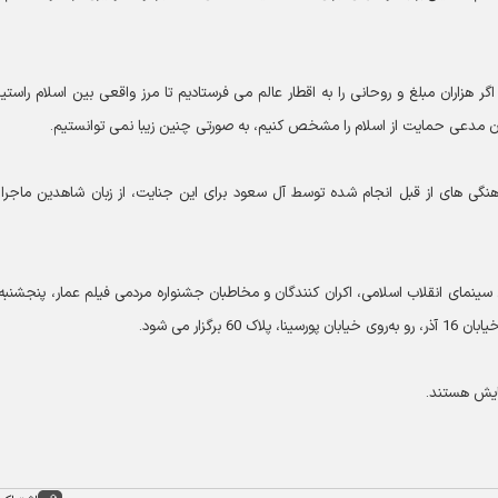
 هزاران مبلغ و روحانى را به اقطار عالم مى ‏فرستاديم تا مرز واقعى بين اسلام راستي
مدعى حمايت از اسلام را مشخص كنيم، به صورتى چنين زيبا نمى‏ توانستيم.
ماهنگی های از قبل انجام شده توسط آل سعود برای این جنایت، از زبان شاهدین ماجرا
مایش هستند.