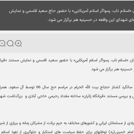
اشت شهدای حج خونین سال 66 با عنوان «اسلام ناب، رسواگر اسلام آمریکایی» با حضور حاج سعید قاسمی و نمایش
های شهدای این واقعه در حسینیه هنر برگزار می شود.
زرگداشت شهدای حج خونین سال 66 با عنوان «اسلام ناب، رسواگر اسلام آمریکایی» با حضور سعید قاسمی و نمایش مستند «قربا
 حسینیه هنر برگزار می شود.
همایش «اسلام ناب، رسواگر اسلام آمریکایی» به مناسبت ایام سالگرد کشتار حجاج بیت الله الحرام در مراسم حج سال 66 توسط
و بررسی مستند «قربانگاه زائران» ساخته مقداد رحیمی حاجی آبادی و بزرگداشت شه
یادی از مسلمانان ایرانی و کشورهای مختلف به جرم برائت از مشرکان زمانه و بیزاری از شی
ام خمینی(ره) توطئه‏ای برای حفظ سیاست های استکبار و جلوگیری از نفوذ اسلام 