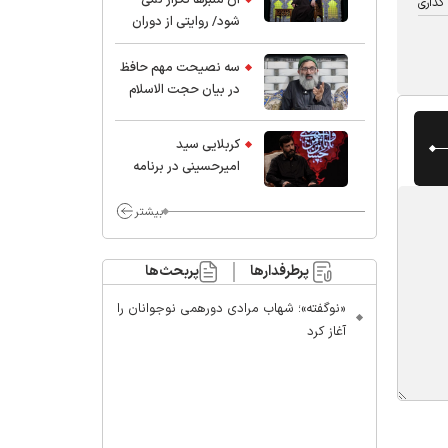
گذاری
شود/ روایتی از دوران
کودکی و نوجوانی این
واعظ بزرگ و نویسنده و
سه نصیحت مهم حافظ
پژوهشگر جهان اسلام
در بیان حجت الاسلام
موسوی مطلق
کربلایی سید
امیر‌حسینی در برنامه
ایران حسین(ع):
محسن چاوشی چه
بیشتر
خوب گفت که مردم خدا
مراقب ماست/ مردم
پرطرفدارها
پربحث‌ها
دهن تفرقه افکنان بزنند
«نوگفته»؛ شهاب مرادی دورهمی نوجوانان را
آغاز کرد