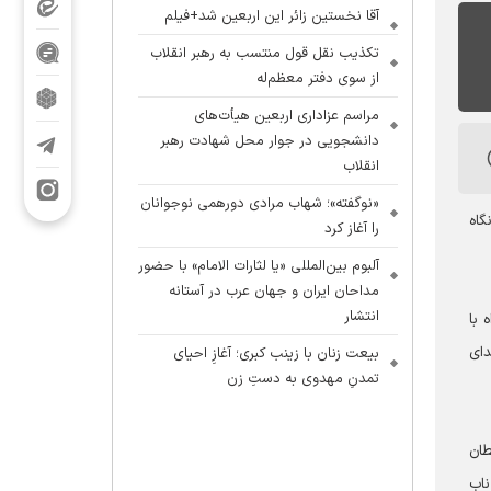
آقا نخستین زائر این اربعین شد+فیلم
تکذیب نقل قول منتسب به رهبر انقلاب
از سوی دفتر معظم‌له
مراسم عزاداری اربعین هیأت‌های
دانشجویی در جوار محل شهادت رهبر
انقلاب
«نوگفته»؛ شهاب مرادی دورهمی نوجوانان
نگاه
را آغاز کرد
آلبوم بین‌المللی «یا لثارات الامام» با حضور
مداحان ایران و جهان عرب در آستانه
انتشار
 آل سعود، همراه با
دای
بیعت زنان با زینب کبری؛ آغازِ احیای
تمدنِ مهدوی به دستِ زن
طان
ناب