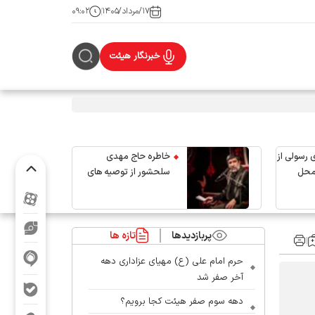
۱۷/مرداد/۱۴۰۵
۰۹:۰۲
خبرنگار هیئت
 رسولی از
خاطره حاج مهدی
محل
سلحشور از توصیه های
رهبر شهید انقلاب
پربازدیدها
تازه ها
حرم امام علی (ع) مهیای عزاداری دهه
آخر صفر شد
دهه سوم صفر هیئت کجا برویم؟