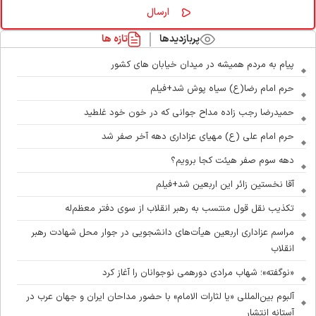
پربازدیدها
تازه ها
پیام به مردم همیشه در میدان خیابان های کشور
حرم امام رضا(ع) سیاه پوش شد+فیلم
حمیدرضا رجب زاده مداح جوانی که در خون خود غلطید
حرم امام علی (ع) مهیای عزاداری دهه آخر صفر شد
دهه سوم صفر هیئت کجا برویم؟
آقا نخستین زائر این اربعین شد+فیلم
تکذیب نقل قول منتسب به رهبر انقلاب از سوی دفتر معظم‌له
مراسم عزاداری اربعین هیأت‌های دانشجویی در جوار محل شهادت رهبر
انقلاب
«نوگفته»؛ شهاب مرادی دورهمی نوجوانان را آغاز کرد
آلبوم بین‌المللی «یا لثارات الامام» با حضور مداحان ایران و جهان عرب در
آستانه انتشار