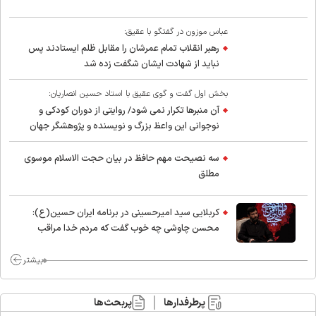
عباس موزون در گفتگو با عقیق:
رهبر انقلاب تمام عمرشان را مقابل ظلم ایستادند پس
نباید از شهادت ایشان شگفت زده شد
بخش اول گفت و گوی عقیق با استاد حسین انصاریان:
آن منبرها تکرار نمی شود/ روایتی از دوران کودکی و
نوجوانی این واعظ بزرگ و نویسنده و پژوهشگر جهان
اسلام
سه نصیحت مهم حافظ در بیان حجت الاسلام موسوی
مطلق
کربلایی سید امیر‌حسینی در برنامه ایران حسین(ع):
محسن چاوشی چه خوب گفت که مردم خدا مراقب
ماست/ مردم دهن تفرقه افکنان بزنند
بیشتر
پرطرفدارها
پربحث‌ها