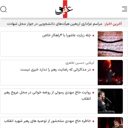
آخرین اخبار:
مراسم عزاداری اربعین هیأت‌های دانشجویی در جوار محل شهادت
رهبر انقلاب
چله زیارت عاشورا با ۴راهکارِ خاص
کربلایی حسین طاهری:
در مذاکراتی که رضایت رهبر را ندارد خبری نیست
روایت حاج مهدی رسولی از روضه خوانی در محل عروج رهبر
انقلاب
خاطره حاج مهدی سلحشور از توصیه های رهبر شهید انقلاب