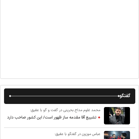
گفتگو
محمد غلوم مداح بحرینی در گفت و گو با عقیق:
تشییع آقا مقدمه ساز ظهور است/ این کشور صاحب دارد
عباس موزون در گفتگو با عقیق: