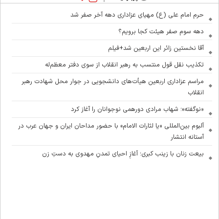
حرم امام علی (ع) مهیای عزاداری دهه آخر صفر شد
دهه سوم صفر هیئت کجا برویم؟
آقا نخستین زائر این اربعین شد+فیلم
تکذیب نقل قول منتسب به رهبر انقلاب از سوی دفتر معظم‌له
مراسم عزاداری اربعین هیأت‌های دانشجویی در جوار محل شهادت رهبر
انقلاب
«نوگفته»؛ شهاب مرادی دورهمی نوجوانان را آغاز کرد
آلبوم بین‌المللی «یا لثارات الامام» با حضور مداحان ایران و جهان عرب در
آستانه انتشار
بیعت زنان با زینب کبری؛ آغازِ احیای تمدنِ مهدوی به دستِ زن