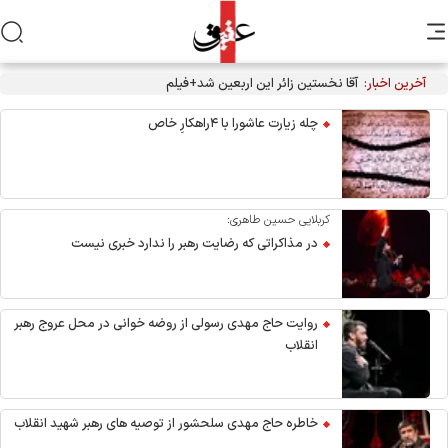
آخرین اخبار:
آقا نخستین زائر این اربعین شد+فیلم
چله زیارت عاشورا با ۴راهکارِ خاص
کربلایی حسین طاهری:
در مذاکراتی که رضایت رهبر را ندارد خبری نیست
روایت حاج مهدی رسولی از روضه خوانی در محل عروج رهبر
انقلاب
خاطره حاج مهدی سلحشور از توصیه های رهبر شهید انقلاب