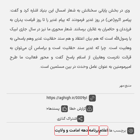
وی در بخش پایانی سخنانش به شعار امسال این بنیاد اشاره کرد و گفت‌:
پیامبر اکرم(ص) در روز غدیر فرمودند که پیام غدیر را تا روز قیامت پدران به
فرزندان و حاضران به غائبان برسانند. شعار محوری ما نیز در سال جاری لبیک
یا رسول‌الله است که هم بیان اعتقاد و هم سند حقانیت غدیر وهم پاسخی به
وهابیت است. چرا که غدیر سند حقانیت است و براساس آن می‌توان به
قرائت نادرست وهابیان از اسلام پاسخ گفت و محور فعالیت ما طرح
امیرمومنین به عنوان عامل وحدت در بین مسلمین است.
منبع:مهر
گزارش خطا
پسندها
0
اشتراک گذاری
برچسب ها:
اعلام
برنامه
دهه امامت و ولایت