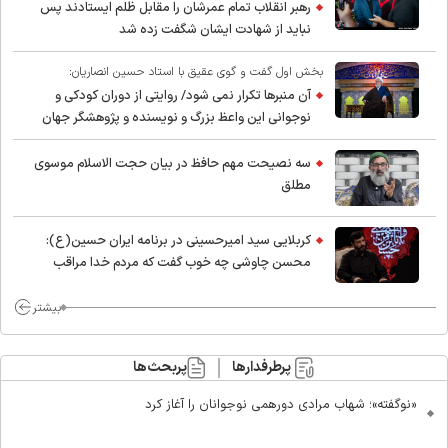
رهبر انقلاب تمام عمرشان را مقابل ظلم ایستادند پس
نباید از شهادت ایشان شگفت زده شد
بخش اول گفت و گوی عقیق با استاد حسین انصاریان:
آن منبرها تکرار نمی شود/ روایتی از دوران کودکی و
نوجوانی این واعظ بزرگ و نویسنده و پژوهشگر جهان
اسلام
سه نصیحت مهم حافظ در بیان حجت الاسلام موسوی
مطلق
کربلایی سید امیر‌حسینی در برنامه ایران حسین(ع):
محسن چاوشی چه خوب گفت که مردم خدا مراقب
ماست/ مردم دهن تفرقه افکنان بزنند
بیشتر
پرطرفدارها
پربحث‌ها
«نوگفته»؛ شهاب مرادی دورهمی نوجوانان را آغاز کرد