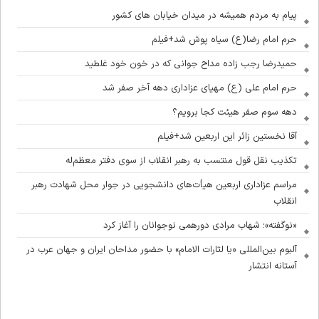
پیام به مردم همیشه در میدان خیابان های کشور
حرم امام رضا(ع) سیاه پوش شد+فیلم
حمیدرضا رجب زاده مداح جوانی که در خون خود غلطید
حرم امام علی (ع) مهیای عزاداری دهه آخر صفر شد
دهه سوم صفر هیئت کجا برویم؟
آقا نخستین زائر این اربعین شد+فیلم
تکذیب نقل قول منتسب به رهبر انقلاب از سوی دفتر معظم‌له
مراسم عزاداری اربعین هیأت‌های دانشجویی در جوار محل شهادت رهبر
انقلاب
«نوگفته»؛ شهاب مرادی دورهمی نوجوانان را آغاز کرد
آلبوم بین‌المللی «یا لثارات الامام» با حضور مداحان ایران و جهان عرب در
آستانه انتشار