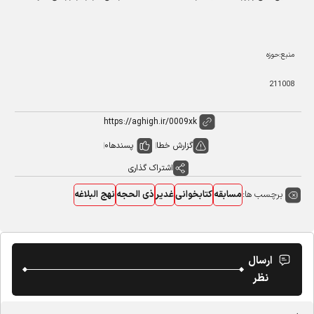
منبع:حوزه
211008
گزارش خطا
پسندها
0
اشتراک گذاری
برچسب ها:
مسابقه
کتابخوانی
غدیر
ذی الحجه
نهج البلاغه
ارسال
نظر