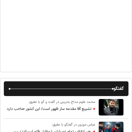
گفتگو
محمد غلوم مداح بحرینی در گفت و گو با عقیق:
تشییع آقا مقدمه ساز ظهور است/ این کشور صاحب دارد
عباس موزون در گفتگو با عقیق:
رهبر انقلاب تمام عمرشان را مقابل ظلم ایستادند پس