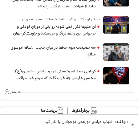
نباید از شهادت ایشان شگفت زده شد
بخش اول گفت و گوی عقیق با استاد حسین انصاریان:
آن منبرها تکرار نمی شود/ روایتی از دوران کودکی و
نوجوانی این واعظ بزرگ و نویسنده و پژوهشگر جهان
اسلام
سه نصیحت مهم حافظ در بیان حجت الاسلام موسوی
مطلق
کربلایی سید امیر‌حسینی در برنامه ایران حسین(ع):
محسن چاوشی چه خوب گفت که مردم خدا مراقب
ماست/ مردم دهن تفرقه افکنان بزنند
بیشتر
پرطرفدارها
پربحث‌ها
«نوگفته»؛ شهاب مرادی دورهمی نوجوانان را آغاز کرد