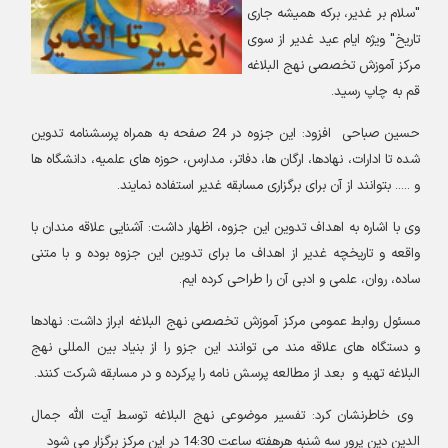
"سلام بر غدیر، برکه همیشه جاری
تاریخ" ویژه ایام عید غدیر از سوی
مرکز آموزش تخصصی نهج البلاغه
قم به چاپ رسید.
حسین صباحی
افزود: این جزوه در 24 صفحه به همراه پرسشنامه تدوین
شده تا ادارات، نهادها، ارگان ها، دفاتر، مدارس، حوزه های علمیه، دانشگاه ها
و ..... بتوانند از آن برای برگزاری مسابقه غدیر استفاده نمایند.
وی با اشاره به اهداف تدوین این جزوه، اظهار داشت: آشنایی علاقه مندان با
واقعه و تاریخچه غدیر از اهداف ما برای تدوین این جزوه بوده و با متنی
ساده، روان، علمی و ادبی آن را طراحی کرده ایم.
مسئول روابط عمومی مرکز آموزش تخصصی نهج البلاغه ابراز داشت: نهادها
و دستگاه های علاقه مند می توانند این جزو را از بنیاد بین المللی نهج
البلاغه تهیه و
بعد از مطالعه پرسش نامه را پرکرده و در مسابقه شرکت کنند.
وی خاطرنشان کرد: تفسیر موضوعی نهج البلاغه توسط آیت الله جمال
الدین دین پرور سه شنبه هرهفته ساعت 14:30 در این مرکز برگزار می شود