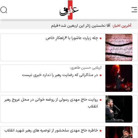
آخرین اخبار:
آقا نخستین زائر این اربعین شد+فیلم
چله زیارت عاشورا با ۴راهکارِ خاص
کربلایی حسین طاهری:
در مذاکراتی که رضایت رهبر را ندارد خبری نیست
روایت حاج مهدی رسولی از روضه خوانی در محل عروج رهبر
انقلاب
خاطره حاج مهدی سلحشور از توصیه های رهبر شهید انقلاب