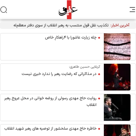
آخرین اخبار:
تکذیب نقل قول منتسب به رهبر انقلاب از سوی دفتر معظم‌له
چله زیارت عاشورا با ۴راهکارِ خاص
کربلایی حسین طاهری:
در مذاکراتی که رضایت رهبر را ندارد خبری نیست
روایت حاج مهدی رسولی از روضه خوانی در محل عروج رهبر
انقلاب
خاطره حاج مهدی سلحشور از توصیه های رهبر شهید انقلاب