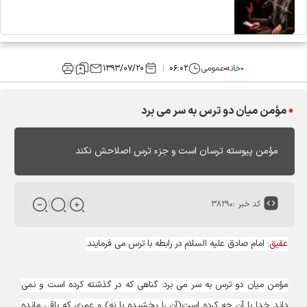
خانه
عمومی
۰۶:۰۲
۱۳۹۳/۰۷/۲۰
مؤمن میان دو ترس به سر می برد
مؤمن پیوسته ترسان است و جزء ترس اصلاحش نکند
کد خبر :
۳۸۲۹۰
عقیق
: امام صادق علیه السلام در رابطه با ترس می فرمایند:
مؤمن میان دو ترس به سر می برد: گناهی که در گذشته کرده است و نمی
داند خدا با آن چه کرده است(آن را بخشیده یا نه) و عمری که باقی مانده