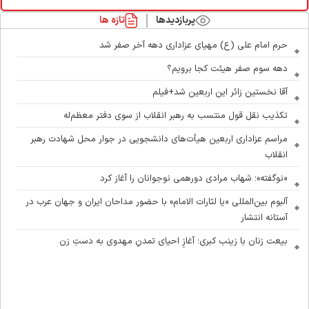
پربازدیدها
تازه ها
حرم امام علی (ع) مهیای عزاداری دهه آخر صفر شد
دهه سوم صفر هیئت کجا برویم؟
آقا نخستین زائر این اربعین شد+فیلم
تکذیب نقل قول منتسب به رهبر انقلاب از سوی دفتر معظم‌له
مراسم عزاداری اربعین هیأت‌های دانشجویی در جوار محل شهادت رهبر
انقلاب
«نوگفته»؛ شهاب مرادی دورهمی نوجوانان را آغاز کرد
آلبوم بین‌المللی «یا لثارات الامام» با حضور مداحان ایران و جهان عرب در
آستانه انتشار
بیعت زنان با زینب کبری؛ آغازِ احیای تمدنِ مهدوی به دستِ زن