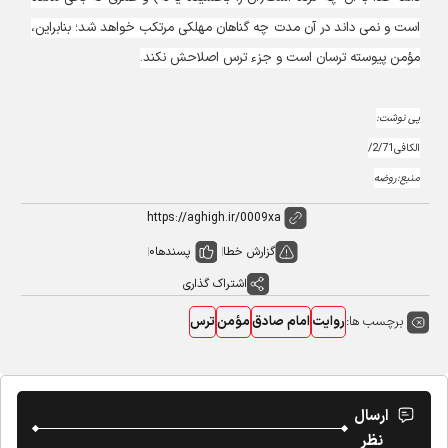
است و نمی داند در آن مدت چه گناهان مهلکی مرتکب خواهد شد؛ بنابراین،
مؤمن پیوسته ترسان است و جزء ترس اصلاحش نکند.
پی نوشت:
الکافی2/71/
منبع:روضه
گزارش خطا
پسندها
0
اشتراک گذاری
برچسب ها:
روایت
امام صادق
مؤمن
ترس
ارسال
نظر