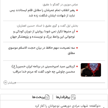
عباس موزون در گفتگو با عقیق:
رهبر انقلاب تمام عمرشان را مقابل ظلم ایستادند پس
نباید از شهادت ایشان شگفت زده شد
بخش اول گفت و گوی عقیق با استاد حسین انصاریان:
آن منبرها تکرار نمی شود/ روایتی از دوران کودکی و
نوجوانی این واعظ بزرگ و نویسنده و پژوهشگر جهان
اسلام
سه نصیحت مهم حافظ در بیان حجت الاسلام موسوی
مطلق
کربلایی سید امیر‌حسینی در برنامه ایران حسین(ع):
محسن چاوشی چه خوب گفت که مردم خدا مراقب
ماست/ مردم دهن تفرقه افکنان بزنند
بیشتر
پرطرفدارها
پربحث‌ها
«نوگفته»؛ شهاب مرادی دورهمی نوجوانان را آغاز کرد