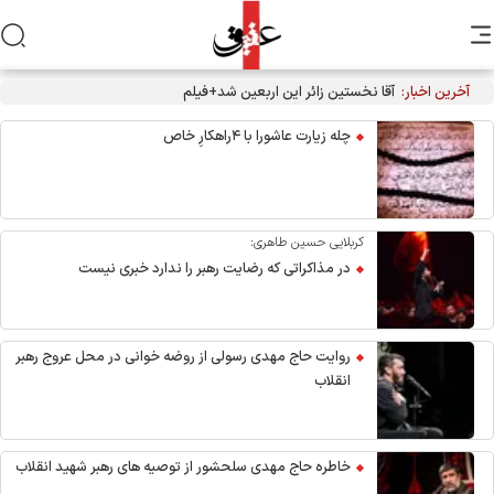
آخرین اخبار:
آقا نخستین زائر این اربعین شد+فیلم
چله زیارت عاشورا با ۴راهکارِ خاص
کربلایی حسین طاهری:
در مذاکراتی که رضایت رهبر را ندارد خبری نیست
روایت حاج مهدی رسولی از روضه خوانی در محل عروج رهبر
انقلاب
خاطره حاج مهدی سلحشور از توصیه های رهبر شهید انقلاب