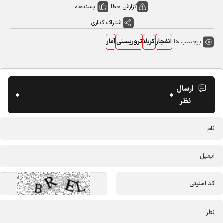
گزارش خطا
پسندها
0
اشتراک گذاری
برچسب ها:
انفجار
کربلا
تروریستی
آمار
ارسال
نظر