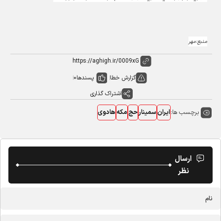
منبع:مهر
گزارش خطا
پسندها
0
اشتراک گذاری
برچسب ها:
ایران
سمینار
حج
مکه
هادوی
ارسال
نظر