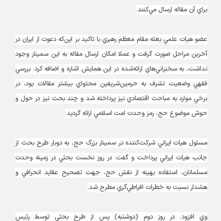
براي آن مقاله ارسال مي‌كنند.
عضو هيات علمي بعثه مقام معظم رهبري با تاكيد بر اين‌كه دعوت از ايران در
آخرين مراحل صورت گرفت و عملا امكان ارسال مقاله به اين سمينار وجود
نداشت، به سخنراني‌هاي ارائه‌شده در اين همايش اشاره و اضافه كرد: بررسي
فقهي وضعيت تشرف به حرمين‌شريفين محتواي بيشتر مقالات بود، در
برخي موارد به مباحث اقتصادي نيز پرداخته شد و چند بحث نيز در حول و
حوش موضوع حج، رمز وحدت امت اسلامي ارائه گرديد.
مسئول هيات ايراني شركت‌كننده در سمينار بزرگ حج، به دوبار طرح بحث از
جانب هيات ايراني پرداخت و گفت: در روز نخست بحثي در زمينه وحدت
مسلمانان، استفاده بهينه از نقش حج، جهت تصحيح عقايد انحرافي و
هشدار نسبت به خطرات افراطي‌گري مطرح شد.
وي افزود: در روز دوم (دوشنبه) پس از طرح بحثي توسط رئيس