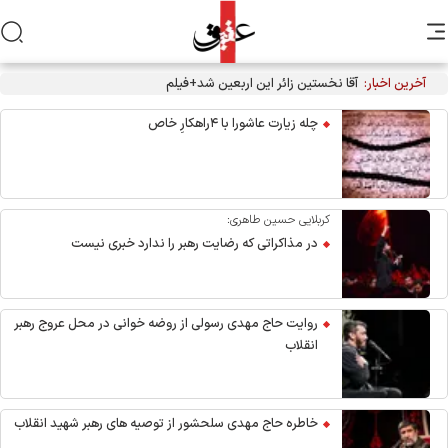
آخرین اخبار:
آقا نخستین زائر این اربعین شد+فیلم
چله زیارت عاشورا با ۴راهکارِ خاص
کربلایی حسین طاهری:
در مذاکراتی که رضایت رهبر را ندارد خبری نیست
روایت حاج مهدی رسولی از روضه خوانی در محل عروج رهبر
انقلاب
خاطره حاج مهدی سلحشور از توصیه های رهبر شهید انقلاب