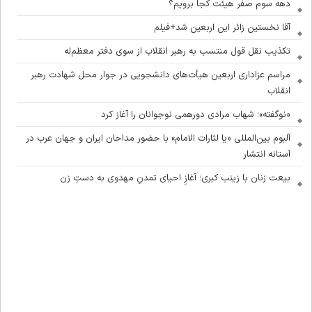
دهه سوم صفر هیئت کجا برویم؟
آقا نخستین زائر این اربعین شد+فیلم
تکذیب نقل قول منتسب به رهبر انقلاب از سوی دفتر معظم‌له
مراسم عزاداری اربعین هیأت‌های دانشجویی در جوار محل شهادت رهبر
انقلاب
«نوگفته»؛ شهاب مرادی دورهمی نوجوانان را آغاز کرد
آلبوم بین‌المللی «یا لثارات الامام» با حضور مداحان ایران و جهان عرب در
آستانه انتشار
بیعت زنان با زینب کبری؛ آغازِ احیای تمدنِ مهدوی به دستِ زن