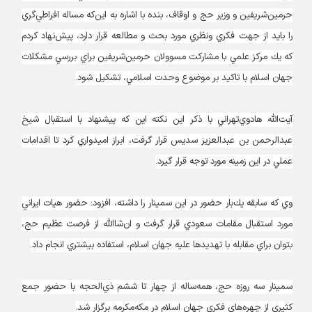
حرمين‌شريفين و وزير حج و اوقاف، بنده با اشاره به اين‌كه مساله افراطي‌گري
را بايد از جهت فكري ونظري مورد بحث و مطالعه قرار دارد، پيش‌نهاد كردم
كه يك مركز علمي با مشاركت مسوولان حرمين‌شريفين براي بررسي مشكلات
جهان اسلام با تاكيد بر موضوع وحدت اسلامي، تشكيل شود.
آيت‌الله‌ هادوي‌تهراني با ذكر اين نكته اين كه پيشنهاد با استقبال شيخ
عبدالرحمن بن عبدالعزيز سديس قرار گرفت، ابراز اميدواري كرد تا اقدامات
عملي در اين زمينه مورد توجه قرار گيرد.
وي كه سابقه يك‌بار حضور در اين سمينار را داشته، افزود: حضور هيات ايراني
مورد استقبال مقامات سعودي قرار گرفت و ان‌شاالله از فرصت عظيم حج،
بتوان براي مقابله با تهديدها عليه جهان اسلام، استفاده بيشتري انجام داد.
سمينار سه روزه حج، همه‌ساله از چهار تا ششم ذي‌الحجه با حضور جمع
كثيري از چهره‌هاي فكري جهان اسلام در مكه‌مكرمه برگزار شد.