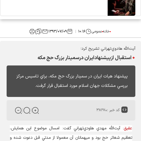
خانه
عمومی
۱۰:۱۶
۱۳۹۳/۰۷/۰۹
آيت‌الله هادوي‌تهراني تشريح كرد؛
استقبال ازپيشنهادايران درسمينار بزرگ حج مكه
پيشنهاد هيات ايران در سمينار بزرگ حج مكه، براي تاسيس مركز
بررسي مشكلات جهان اسلام مورد استقبال قرار گرفت.
کد خبر :
۳۸۲۷۰
عقیق
: آيت‌الله مهدي هاودي‌تهراني گفت: امسال موضوع اين همايش،
تعظيم شعائر حج بود و ميهمانان آن معمولا از مدتي قبل دعوت شده و