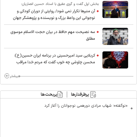
بخش اول گفت و گوی عقیق با استاد حسین انصاریان:
آن منبرها تکرار نمی شود/ روایتی از دوران کودکی و
نوجوانی این واعظ بزرگ و نویسنده و پژوهشگر جهان
اسلام
سه نصیحت مهم حافظ در بیان حجت الاسلام موسوی
مطلق
کربلایی سید امیر‌حسینی در برنامه ایران حسین(ع):
محسن چاوشی چه خوب گفت که مردم خدا مراقب
ماست/ مردم دهن تفرقه افکنان بزنند
بیشتر
پرطرفدارها
پربحث‌ها
«نوگفته»؛ شهاب مرادی دورهمی نوجوانان را آغاز کرد