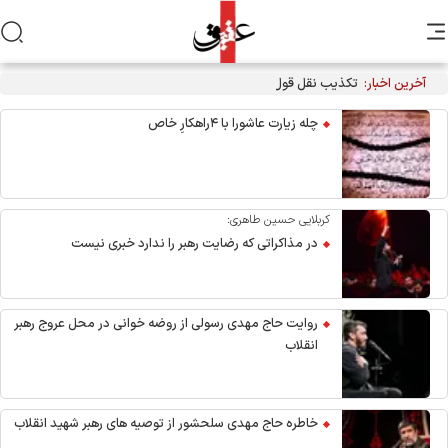
آخرین اخبار:
تکذیب نقل قول منتسب به رهبر انقلاب از سوی دفتر معظم‌له
چله زیارت عاشورا با ۴راهکارِ خاص
کربلایی حسین طاهری:
در مذاکراتی که رضایت رهبر را ندارد خبری نیست
روایت حاج مهدی رسولی از روضه خوانی در محل عروج رهبر
انقلاب
خاطره حاج مهدی سلحشور از توصیه های رهبر شهید انقلاب