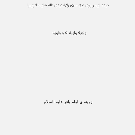
دیده ای بر روی نیزه سری را/شنیدی ناله های مادری را
واویلا واویلا آه و واویلا
...
زمینه ی امام باقر علیه السلام