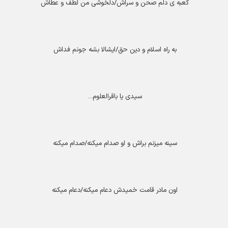
کعبه ی دلم صحن و سراش/دلخوشی من لطف و عطاش
به راه اسلام و دین حق/ایشالا بشه جونم فداش
سیدی یا باقرالعلوم
...
سینه میزنم براش و او صدام میکنه/صدام میکنه
اون مادر قامت خمیدش دعام میکنه/دعام میکنه