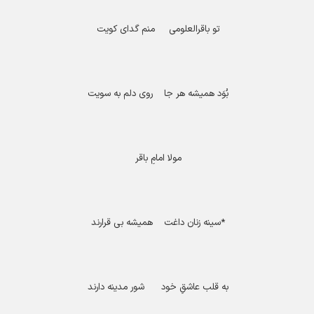
تو باقرالعلومی منم گدای کویت
بُوَد همیشه هر جا روی دلم به سویت
مولا امامِ باقر
*
سینه زنان داغت همیشه بی قرارند
به قلب عاشقِ خود شور مدینه دارند