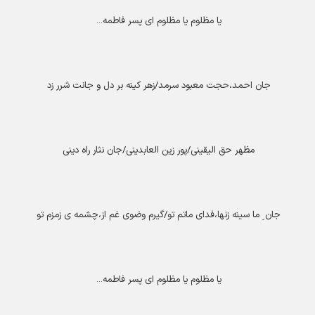
یا مظلوم یا مظلوم ای پسر فاطمه
...
جان احمد،حجت معبود سرمد/زهر کینه بر دل و جانت شرر زد
مظهر حق الیقینی/پور زین العابدینی/جان نثار راه دینی
جان ِ ما سینه زنها،فدای ماتم تو/گیرم وضوی غم از،چشمه ی زمزم تو
یا مظلوم یا مظلوم ای پسر فاطمه
...