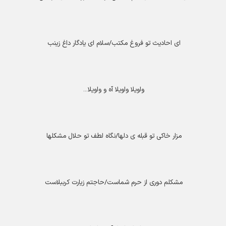
ای احادیث تو فروغ مکتب/سلام ای یادگار داغ زینب
واویلا واویلا آه و واویلا
...
مزار خاکی تو قبله ی دلها/نگاه لطف تو حلال مشکلها
مشکلم دوری از حرم شماست/حاجتم زیارت کرببلاست