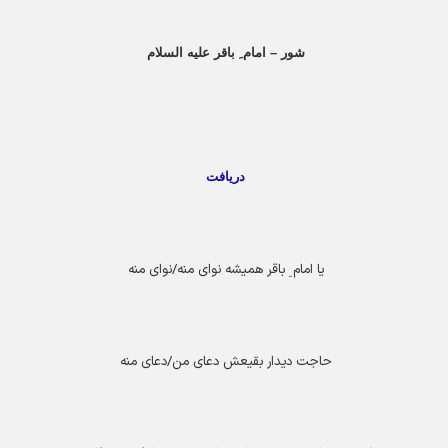
شور – امام ِ باقر علیه السلام
دریافت
یا امام ِ باقر همیشه نوای منه/نوای منه
حاجت دیدار بقیعش دعای من/دعای منه