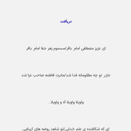
دریافت
ای عزیز مصطفی امام ِ باقر/مسموم زهر جفا امام ِ باقر
جان ِ تو چه مظلومانه فدا شد/مادرت فاطمه صاحب عزا شد
واویلا واویلا آه و واویلا
...
ای که شکافنده ی علم خدایی/تو شاهد روضه های کربلایی