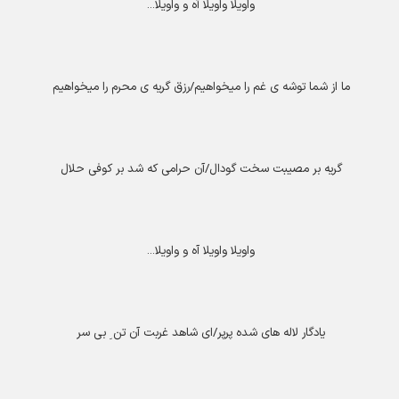
واویلا واویلا آه و واویلا
...
ما از شما توشه ی غم را میخواهیم/رزق گریه ی محرم را میخواهیم
گریه بر مصیبت سخت گودال/آن حرامی که شد بر کوفی حلال
واویلا واویلا آه و واویلا
...
یادگار لاله های شده پرپر/ای شاهد غربت آن تن ِ بی سر