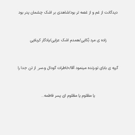
دیدگانت از غم و از غصه تر بود/شاهدی بر اشک چشمان پدر بود
زاده ی مرد بُکایی/همدم اشک عزایی/یادگار کربلایی
گریه ی بابای تو،زنده مینمود آقا/خاطرات گودال و،سر ِ از تن جدا را
یا مظلوم یا مظلوم ای پسر فاطمه
...