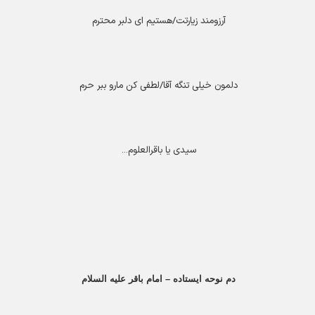
آرزومند زیارتت/هستیم ای دلبر محترم
دلمون خیلی تنگه آقا/لطفی کن مارو ببر حرم
سیدی یا باقرالعلوم
...
دم نوحه ایستاده – امام باقر علیه السلام