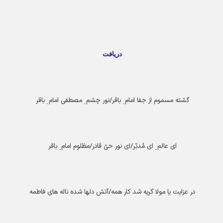
دریافت
گشته مسموم از جفا امام ِ باقر/نور چشم ِ مصطفی امام ِ باقر
ای عالم ِ ای مُدبّر/ای نور حیّ قادر/مظلوم امام ِ باقر
در عزایت یا مولا گریه شد کار همه/آتش دلها شده ناله های فاطمه