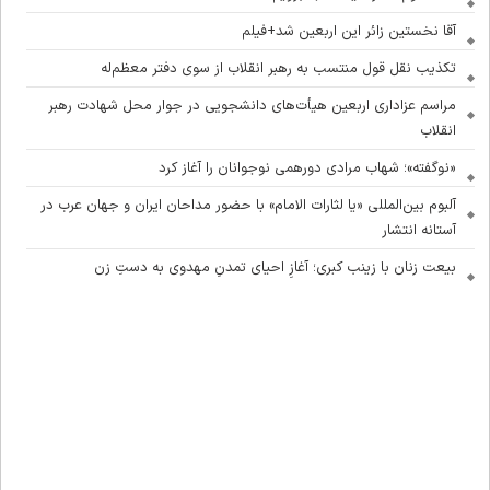
آقا نخستین زائر این اربعین شد+فیلم
تکذیب نقل قول منتسب به رهبر انقلاب از سوی دفتر معظم‌له
مراسم عزاداری اربعین هیأت‌های دانشجویی در جوار محل شهادت رهبر
انقلاب
«نوگفته»؛ شهاب مرادی دورهمی نوجوانان را آغاز کرد
آلبوم بین‌المللی «یا لثارات الامام» با حضور مداحان ایران و جهان عرب در
آستانه انتشار
بیعت زنان با زینب کبری؛ آغازِ احیای تمدنِ مهدوی به دستِ زن