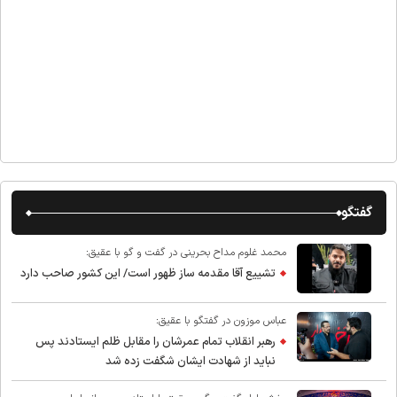
گفتگو
محمد غلوم مداح بحرینی در گفت و گو با عقیق:
تشییع آقا مقدمه ساز ظهور است/ این کشور صاحب دارد
عباس موزون در گفتگو با عقیق:
رهبر انقلاب تمام عمرشان را مقابل ظلم ایستادند پس
نباید از شهادت ایشان شگفت زده شد