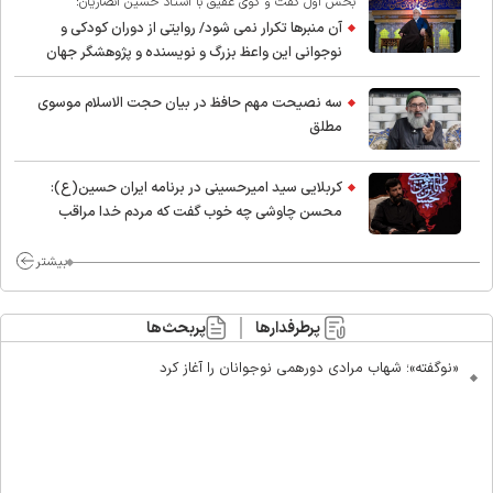
بخش اول گفت و گوی عقیق با استاد حسین انصاریان:
آن منبرها تکرار نمی شود/ روایتی از دوران کودکی و
نوجوانی این واعظ بزرگ و نویسنده و پژوهشگر جهان
اسلام
سه نصیحت مهم حافظ در بیان حجت الاسلام موسوی
مطلق
کربلایی سید امیر‌حسینی در برنامه ایران حسین(ع):
محسن چاوشی چه خوب گفت که مردم خدا مراقب
ماست/ مردم دهن تفرقه افکنان بزنند
بیشتر
پرطرفدارها
پربحث‌ها
«نوگفته»؛ شهاب مرادی دورهمی نوجوانان را آغاز کرد