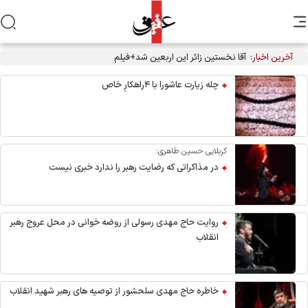
آخرین اخبار:
آقا نخستین زائر این اربعین شد+فیلم
چله زیارت عاشورا با ۴راهکارِ خاص
کربلایی حسین طاهری:
در مذاکراتی که رضایت رهبر را ندارد خبری نیست
روایت حاج مهدی رسولی از روضه خوانی در محل عروج رهبر
انقلاب
خاطره حاج مهدی سلحشور از توصیه های رهبر شهید انقلاب