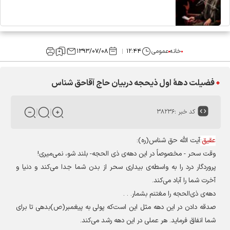
خانه
عمومی
۱۲:۴۴
۱۳۹۳/۰۷/۰۸
فضیلت دهۀ اول ذیحجه دربیان حاج آقاحق شناس
کد خبر :
۳۸۲۳۶
عقیق
:
آیت الله حق شناس(ره
):
وقت سحر - مخصوصاً در این دهه‌ی ذی الحجه- بلند شو، نمی‌میری
!
پروردگار درد را به واسطه‌ی بیداری سحر از بدن شما جدا می‌کند
و دنیا و
آخرت شما را آباد می‌کند
.
دهه‌ی ذی‌الحجه را مغتنم بشمار
. . .
صدقه دادن در این دهه مثل این است‌که پولی به پیغمبر(ص)بدهی تا برای
شما انفاق فرماید
.
هر عملی در این دهه رشد می‌کند
.