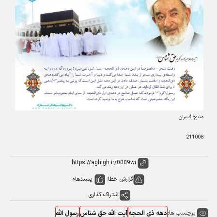
منبع:افسران
211008
گزارش خطا
پسندها
0
اشتراک گذاری
برچسب ها:
دهه ذی الحجه
آیت الله حق شناس
رسول الله