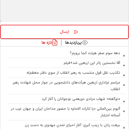
پربازدیدها
تازه ها
دهه سوم صفر هیئت کجا برویم؟
آقا نخستین زائر این اربعین شد+فیلم
تکذیب نقل قول منتسب به رهبر انقلاب از سوی دفتر معظم‌له
مراسم عزاداری اربعین هیأت‌های دانشجویی در جوار محل شهادت رهبر
انقلاب
«نوگفته»؛ شهاب مرادی دورهمی نوجوانان را آغاز کرد
آلبوم بین‌المللی «یا لثارات الامام» با حضور مداحان ایران و جهان عرب در
آستانه انتشار
بیعت زنان با زینب کبری؛ آغازِ احیای تمدنِ مهدوی به دستِ زن