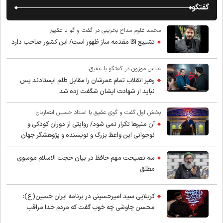
گفتگو
محمد غلوم مداح بحرینی در گفت و گو با عقیق:
تشییع آقا مقدمه ساز ظهور است/ این کشور صاحب دارد
عباس موزون در گفتگو با عقیق:
رهبر انقلاب تمام عمرشان را مقابل ظلم ایستادند پس
نباید از شهادت ایشان شگفت زده شد
بخش اول گفت و گوی عقیق با استاد حسین انصاریان:
آن منبرها تکرار نمی شود/ روایتی از دوران کودکی و
نوجوانی این واعظ بزرگ و نویسنده و پژوهشگر جهان
اسلام
سه نصیحت مهم حافظ در بیان حجت الاسلام موسوی
مطلق
کربلایی سید امیر‌حسینی در برنامه ایران حسین(ع):
محسن چاوشی چه خوب گفت که مردم خدا مراقب
ماست/ مردم دهن تفرقه افکنان بزنند