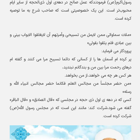
رسول‌اکرم(ص) فرمودندکه عمل صالح در دهه‌ی اول ذی‌الحجه از سایر ایام
محبوب‌تر است
.
این یک خصوصیتی است که صاحب شرع به ما توصیه
کرده است
.
«
ملات سماواتی ممن لایمل من تسبیحی وأمرتهم أن لایغلقوا الابواب
بینی و
بین عبادی فلم یثقوا بقولی
»
پروردگار می فرماید
:
پر کرده ام آسمان ها را از کسانی که دائما تسبیح مرا می کنند
و گفته ام
درهای رحمت مرا بین من و بندگانم نبندید،
هر کس هر چه می خواهد،از من بخواهد
.
«
من حضر مجلساً من مجالس العلم فکانما حضر مجالس انبیاء الله و
رسله
»
کسی که در دهه ی اول ذی حجه
در مجلسی که «قال الصادق» و «قال الباقر»
گفته می شود،شرکت کند؛
مانند این است که در مجلس رسول الله(ص)
شرکت کرده است
.