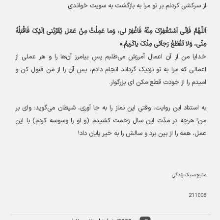
از سرکشی کردنم بر تو مرا به بازگشت به سویت خواندى
.
اَللّهُمَّ فَاِنّى اَسْتَغْفِرُکَ مِنْهُ فَاغْفِرْ لى، وَما عَمِلْتُ مِنْ عَمَل یُقَرِّبُنى اِلَیْکَ فَاقْبَلْهُ
مِنّى، وَلا تَقْطَعْ رَجآئى مِنْکَ یاکَریمُ
.»
خدایا من از آن اعمال آمرزش می‌طلبم پس بیامرز آن‌ها را و هر عملى از
اعمالى که مرا به تو نزدیک گرداند انجام دادم، پس آن را از من قبول کن و
امیدم را از خودت قطع مکن اى بزرگوار
.
به استناد این روایت، وقتی این نماز را به جا آوری، شیطان می‌گوید: واى بر
من! هرچه در مدّت این سال زحمت کشیدم (و او را وسوسه کردم) با این
عمل، همه را از بین برد و سالش را به خیر پایان داد
!
منبع:سبک زندگی
211008