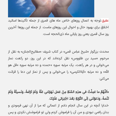
عقیق
:
توجه به اعمال روزهای خاص ماه های قمری از جمله تأکید‌ها اساتید
اخلاق برای بهبود حال و احوال این روزهای ماست. از جمله این روزها؛ آخرین
روز سال قمری یعنی روز پایانی ماه ذی‌الحجه است
.
محدث بزرگوار «شیخ عباس قمی» در کتاب شریف «مفاتیح‌الجنان» به نقل از
مرحوم «سید بن طاووس» نقل کرده‌اند که در این روز، دو رکعت نماز
می‌خوانی و در هر رکعت، یک مرتبه سوره «حمد» و ده مرتبه سوره «قل هو
اللّه» و ده مرتبه «آیة‌الکرسی» را می‌خوانی و پس از نماز این دعا را قرائت
می‌کنی
:
«
اَللّهُمَّ ما عَمِلْتُ فى هذِهِ السَّنَةِ مِنْ عَمَل نَهَیْتَنى عَنْهُ وَلَمْ تَرْضَهُ، وَنَسیتُهُ وَلَمْ
تَنْسَهُ، وَدَعَوْتَنى اِلَى التَّوْبَةِ بَعْدَ اجْتِرائى عَلَیْکَ
.
خدایا آنچه در این سال انجام دادم از اعمالى که مرا از آن نهى فرمودى و
بدان راضى نبودى و من آن را فراموش کردم ولى تو فراموشش نکردى و پس