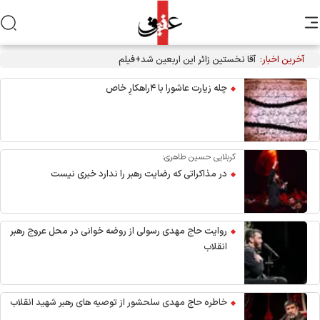
آخرین اخبار:
آقا نخستین زائر این اربعین شد+فیلم
چله زیارت عاشورا با ۴راهکارِ خاص
کربلایی حسین طاهری:
در مذاکراتی که رضایت رهبر را ندارد خبری نیست
روایت حاج مهدی رسولی از روضه خوانی در محل عروج رهبر
انقلاب
خاطره حاج مهدی سلحشور از توصیه های رهبر شهید انقلاب