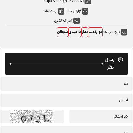
گزارش خطا
پسندها
0
اشتراک گذاری
برچسب ها:
دو رکعت
نماز
ناامیدی
شیطان
ارسال
نظر