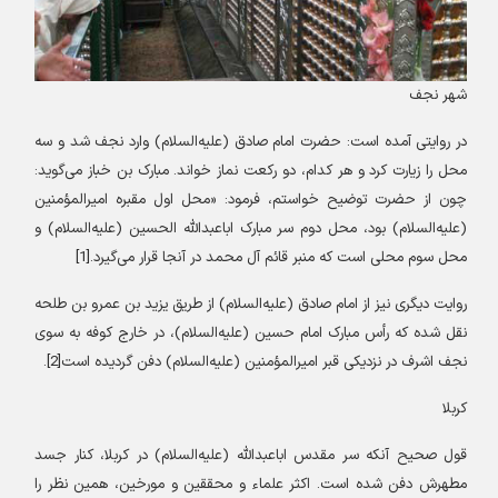
شهر نجف
در روایتی آمده است: حضرت امام صادق (علیه‌السلام) وارد نجف شد و سه
محل را زیارت کرد و هر کدام، دو رکعت نماز خواند. مبارک بن خباز می‌گوید:
چون از حضرت توضیح خواستم، فرمود: «محل اول مقبره امیرالمؤمنین
(علیه‌السلام
)
بود، محل دوم سر مبارک اباعبدالله الحسین (علیه‌السلام) و
محل سوم محلی است که منبر قائم آل محمد در آنجا قرار می‌گیرد.[1
]
روایت دیگری نیز از امام صادق (علیه‌السلام) از طریق یزید بن عمرو بن طلحه
نقل شده که رأس مبارک امام حسین (علیه‌السلام)، در خارج کوفه به سوی
نجف اشرف در نزدیکی قبر امیرالمؤمنین (علیه‌السلام) دفن گردیده است[2
].
کربلا
قول صحیح آنکه سر مقدس اباعبدالله (علیه‌السلام) در کربلا، کنار جسد
مطهرش دفن شده است. اکثر علماء و محققین و مورخین، همین نظر را