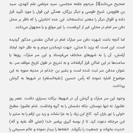
صحیح می‌دانند[3]. مرحوم علامه مجلسی، سید مرتضی علم الهدی، سید
بن طاووس، شیخ طوسی و دیگر بزرگان، همگی این قول را مورد تأیید قرار
داده و اقوال دیگر را معتبر ندانسته‌اند. این عده احادیثی را که ناظر بر محل
دفن سر امام در محلی غیر از کربلاست، را غیر موثق و یا مجهول می‌دانند
.
اما آنچه باعث شهرت دفن سر مبارک امام در اماکن مقدس مذکور گردیده
است، این است که یزید تا مدتی، جهت ترساندن مردم و به نظر خود ایجاد
آرامش، آن را به شهرهای مختلف می‌فرستاد و این سر مبارک، روزها یا
ساعت‌ها در این اماکن قرار گرفته‌اند و به تدریج در طول تاریخ موقف سر، به
عنوان مدفن سر ثبت شده است و بشیر بن جذلم در مدینه منوره به این
موضوع اشاره نموده که رأس حسین (علیه‌السلام) در شهرها به گردش
پرداخت
.
وجود این سر مبارک و گردش آن در شهرها، برکات بسیاری داشت. عصر روز
عاشورا، نه تنها دوستان، بلکه دشمنان را به گریه واداشت. شام عاشورا، مطبخ
خولی را نور باران کرد. کاخ ابن زیاد را به عزا نشاند و زید بن ارقم را به ستیز با
ابن مرجانه دعوت کرد، تا از بوسه گیری پیامبر خدا (صلی الله علیه و آله)
حدیث بخواند و جمعیت را بگریاند. خفته‌ها را بیدار نموده و عالم مسیحی را