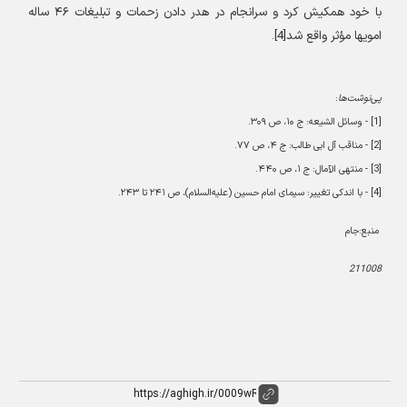
با خود همکیش کرد و سرانجام در هدر دادن زحمات و تبلیغات
۴۶
ساله
امویها مؤثر واقع شد[4
].
پی‌نوشت‌ها
:
[1] -
وسائل الشیعه: ج
۱۰
، ص
۳۰۹
.
[2] -
مناقب آل ابی طالب: ج
۴
، ص
۷۷
.
[3] -
منتهی الآمال: ج
۱
، ص
۴۴۰
.
[4] -
با اندکی تغییر: سیمای امام حسین (علیه‌السلام)، ص
۲۴۱
تا
۲۴۳
.
منبع:جام
211008