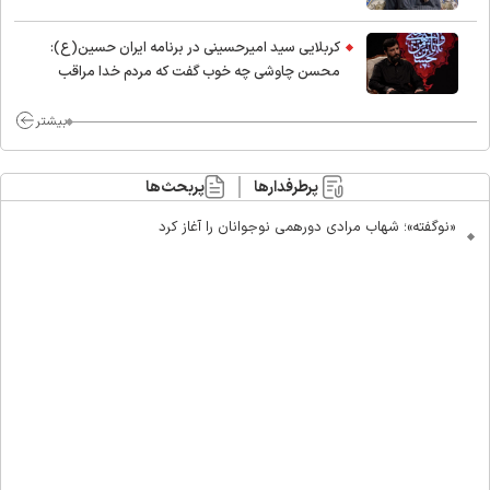
کربلایی سید امیر‌حسینی در برنامه ایران حسین(ع):
محسن چاوشی چه خوب گفت که مردم خدا مراقب
ماست/ مردم دهن تفرقه افکنان بزنند
بیشتر
پرطرفدارها
پربحث‌ها
«نوگفته»؛ شهاب مرادی دورهمی نوجوانان را آغاز کرد