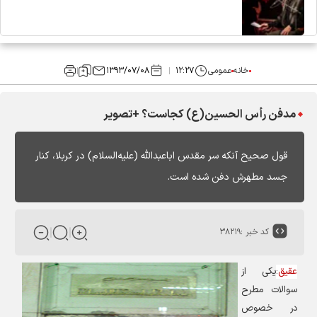
خانه
عمومی
۱۲:۲۷
۱۳۹۳/۰۷/۰۸
مدفن رأس الحسین(ع) کجاست؟ +تصویر
قول صحیح آنکه سر مقدس اباعبدالله (علیه‌السلام) در کربلا، کنار
جسد مطهرش دفن شده است.
کد خبر :
۳۸۲۱۹
عقیق
:
یکی از
سوالات مطرح
در خصوص