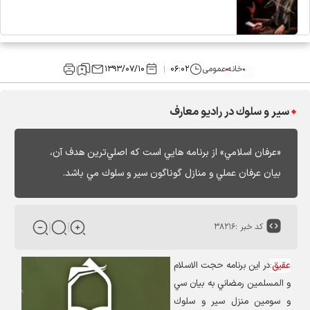
خانه
عمومی
۰۶:۰۲
۱۳۹۳/۰۷/۱۰
سير و سلوك در رادیو معارف
«عرفان اسلامي» از برنامه هايي است كه اصلي‌ترين هدف آن،
بيان عرفان عملي و منازل گوناگون سير و سلوك مي باشد.
کد خبر :
۳۸۲۱۶
عقیق
:
در اين برنامه حجت الاسلام
و المسلمين رمضاني به بيان سي
و سومين منزل سير و سلوك