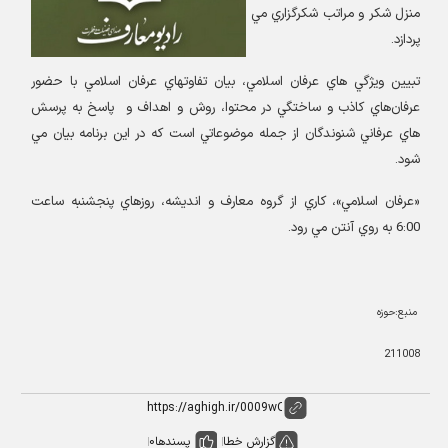
منزل شكر و مراتب شكرگزاري مي
پردازد.
تبيين ويژگي هاي عرفان اسلامي، بيان تفاوتهاي عرفان اسلامي با حضور
عرفان‌هاي كاذب و ساختگي در محتوا، روش و اهداف و
پاسخ به پرسش
هاي عرفاني شنوندگان از جمله موضوعاتي است كه در اين برنامه بيان مي
شود.
«عرفان اسلامي»، كاري از گروه معارف و انديشه، روزهاي پنجشنبه ساعت
6:00 به روي آنتن مي رود.
منبع:حوزه
211008
گزارش خطا
پسندها
0