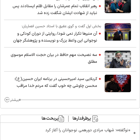
رهبر انقلاب تمام عمرشان را مقابل ظلم ایستادند پس
نباید از شهادت ایشان شگفت زده شد
بخش اول گفت و گوی عقیق با استاد حسین انصاریان:
آن منبرها تکرار نمی شود/ روایتی از دوران کودکی و
نوجوانی این واعظ بزرگ و نویسنده و پژوهشگر جهان
اسلام
سه نصیحت مهم حافظ در بیان حجت الاسلام موسوی
مطلق
کربلایی سید امیر‌حسینی در برنامه ایران حسین(ع):
محسن چاوشی چه خوب گفت که مردم خدا مراقب
ماست/ مردم دهن تفرقه افکنان بزنند
بیشتر
پرطرفدارها
پربحث‌ها
«نوگفته»؛ شهاب مرادی دورهمی نوجوانان را آغاز کرد