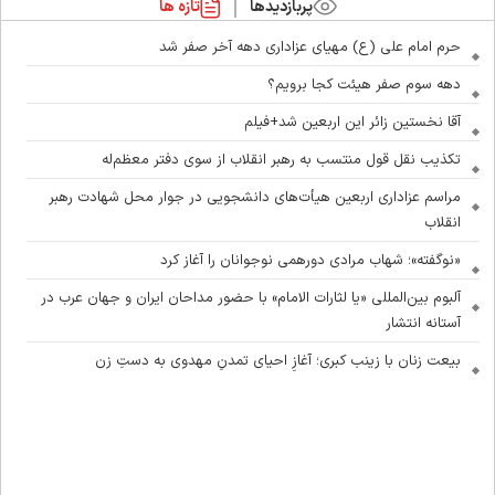
پربازدیدها
تازه ها
حرم امام علی (ع) مهیای عزاداری دهه آخر صفر شد
دهه سوم صفر هیئت کجا برویم؟
آقا نخستین زائر این اربعین شد+فیلم
تکذیب نقل قول منتسب به رهبر انقلاب از سوی دفتر معظم‌له
مراسم عزاداری اربعین هیأت‌های دانشجویی در جوار محل شهادت رهبر
انقلاب
«نوگفته»؛ شهاب مرادی دورهمی نوجوانان را آغاز کرد
آلبوم بین‌المللی «یا لثارات الامام» با حضور مداحان ایران و جهان عرب در
آستانه انتشار
بیعت زنان با زینب کبری؛ آغازِ احیای تمدنِ مهدوی به دستِ زن