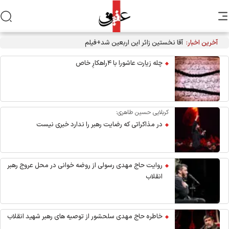
آخرین اخبار:
آقا نخستین زائر این اربعین شد+فیلم
چله زیارت عاشورا با ۴راهکارِ خاص
کربلایی حسین طاهری:
در مذاکراتی که رضایت رهبر را ندارد خبری نیست
روایت حاج مهدی رسولی از روضه خوانی در محل عروج رهبر
انقلاب
خاطره حاج مهدی سلحشور از توصیه های رهبر شهید انقلاب