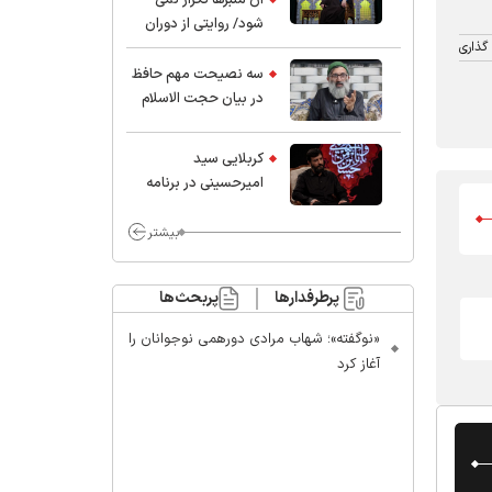
شود/ روایتی از دوران
کودکی و نوجوانی این
گذاری
واعظ بزرگ و نویسنده و
سه نصیحت مهم حافظ
پژوهشگر جهان اسلام
در بیان حجت الاسلام
موسوی مطلق
کربلایی سید
امیر‌حسینی در برنامه
ایران حسین(ع):
محسن چاوشی چه
بیشتر
خوب گفت که مردم خدا
مراقب ماست/ مردم
پرطرفدارها
پربحث‌ها
دهن تفرقه افکنان بزنند
«نوگفته»؛ شهاب مرادی دورهمی نوجوانان را
آغاز کرد