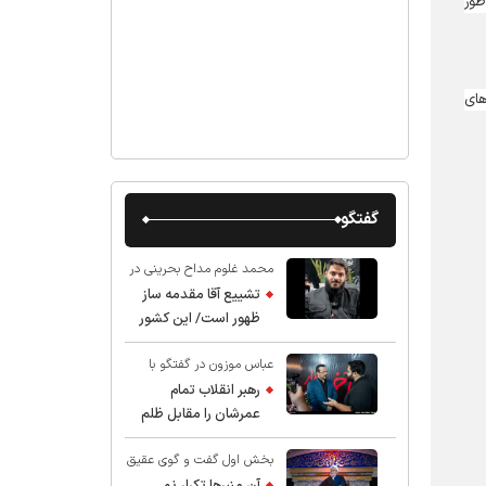
طور
‌های
گفتگو
محمد غلوم مداح بحرینی در
گفت و گو با عقیق:
تشییع آقا مقدمه ساز
ظهور است/ این کشور
صاحب دارد
عباس موزون در گفتگو با
عقیق:
رهبر انقلاب تمام
عمرشان را مقابل ظلم
ایستادند پس نباید از
بخش اول گفت و گوی عقیق
شهادت ایشان شگفت
با استاد حسین انصاریان:
زده شد
آن منبرها تکرار نمی