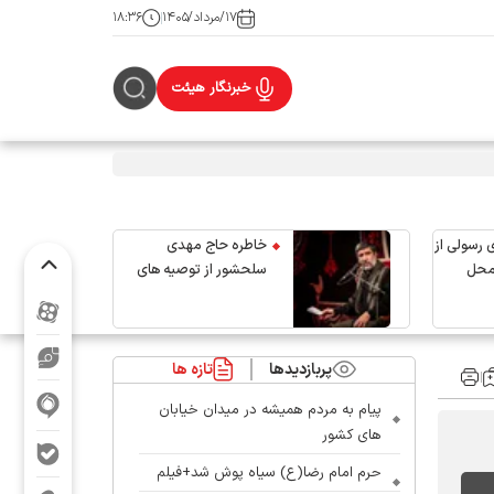
۱۷/مرداد/۱۴۰۵
۱۸:۳۶
خبرنگار هیئت
 رسولی از
خاطره حاج مهدی
محل
سلحشور از توصیه های
رهبر شهید انقلاب
پربازدیدها
تازه ها
پیام به مردم همیشه در میدان خیابان
های کشور
حرم امام رضا(ع) سیاه پوش شد+فیلم