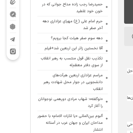
حمیدرضا رجب زاده مداح جوانی که در
خون خود غلطید
حرم امام علی (ع) مهیای عزاداری دهه
آخر صفر شد
دهه سوم صفر هیئت کجا برویم؟
آقا نخستین زائر این اربعین شد+فیلم
تکذیب نقل قول منتسب به رهبر انقلاب
از سوی دفتر معظم‌له
کتیبهٔ باقیمانده مراحل
مراسم عزاداری اربعین هیأت‌های
دانشجویی در جوار محل شهادت رهبر
انقلاب
ن‌ها
«نوگفته»؛ شهاب مرادی دورهمی نوجوانان
را آغاز کرد
آلبوم بین‌المللی «یا لثارات الامام» با حضور
مداحان ایران و جهان عرب در آستانه
احی
انتشار