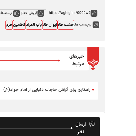
گزارش خطا
پسندها
0
برچسب ها:
حشت طلا
ایوان طلا
باب المراد
کاظمین
حرم
خبرهای
مرتبط
راهکاری برای گرفتن حاجات دنیایی از امام جواد(ع)
ارسال
نظر